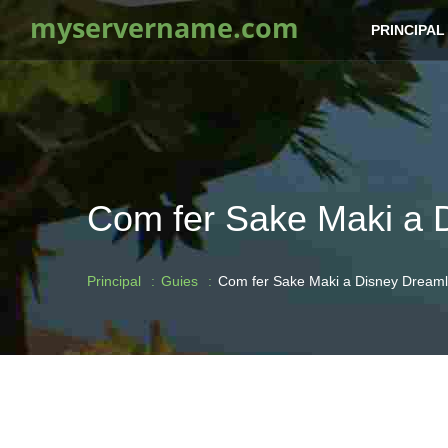
myservername.com
PRINCIPAL
Com fer Sake Maki a D
Principal
Guies
Com fer Sake Maki a Disney Dreamli