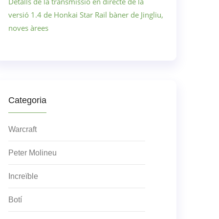
Detalls de la transmissió en directe de la
versió 1.4 de Honkai Star Rail bàner de Jingliu,
noves àrees
Categoria
Warcraft
Peter Molineu
Increïble
Botí