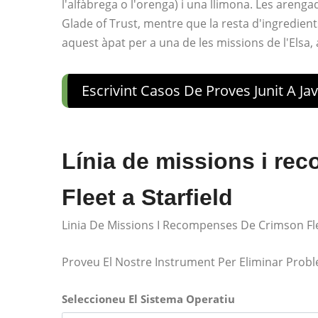
l'alfàbrega o l'orenga) i una llimona. Les aren
Glade of Trust, mentre que la resta d'ingredient
aquest àpat per a una de les missions de l'Elsa, 
Escrivint Casos De Proves Junit A Ja
Línia de missions i r
Fleet a Starfield
Linia De Missions I Recompenses De Crimson Fle
Proveu El Nostre Instrument Per Eliminar Prob
Seleccioneu El Sistema Operatiu