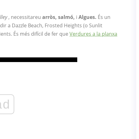
lley
, necessitareu
arròs, salmó,
i
Algues.
És un
dir a Dazzle Beach, Frosted Heights (o Sunlit
ients. És més difícil de fer que
Verdures a la planxa
ad