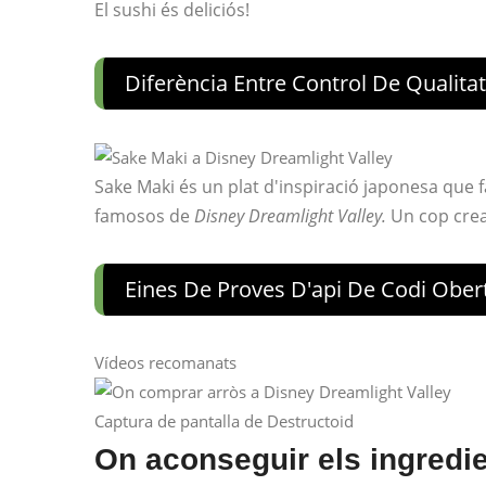
El sushi és deliciós!
Diferència Entre Control De Qualitat
Sake Maki és un plat d'inspiració japonesa que f
famosos de
Disney Dreamlight Valley.
Un cop creat
Eines De Proves D'api De Codi Ober
Vídeos recomanats
Captura de pantalla de Destructoid
On aconseguir els ingredi