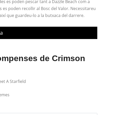
gades es poden pescar tant a Dazzle Beach com a
s es poden recollir al Bosc del Valor. Necessitareu
així que guardeu-lo a la butxaca del darrere.
va
ecompenses de Crimson
et A Starfield
lemes