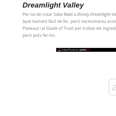
Dreamlight Valley
Per tal de crear Sake Maki a
Disney Dreamlight Va
àpat bastant fàcil de fer, però necessitareu acce
Plateau) i al Glade of Trust per trobar els ingred
però pots fer-ho.