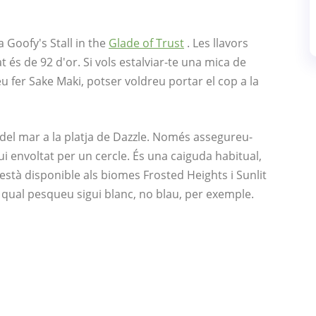
 Goofy's Stall in the
Glade of Trust
. Les llavors
at és de 92 d'or. Si vols estalviar-te una mica de
eu fer Sake Maki, potser voldreu portar el cop a la
del mar a la platja de Dazzle. Només assegureu-
ui envoltat per un cercle. És una caiguda habitual,
 està disponible als biomes Frosted Heights i Sunlit
qual pesqueu sigui blanc, no blau, per exemple.