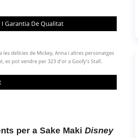
 I Garantia De Qualitat
a les delícies de Mickey, Anna i altres personatges
, es pot vendre per 323 d'or a Goofy's Stall.
t
ents per a Sake Maki
Disney