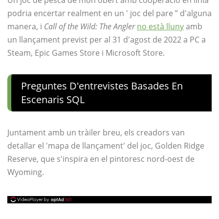
Un joc de pesca de món obert amb cooperació en línia
podria encertar realment en un ' joc del pare ” d'alguna
manera, i
Call of the Wild: The Angler
no està lluny
amb
un llançament previst per al 31 d'agost de 2022 a PC a
Steam, Epic Games Store i Microsoft Store.
Preguntes D'entrevistes Basades En
Escenaris SQL
Juntament amb un tràiler breu, els creadors van
detallar el 'mapa de llançament' del joc, Golden Ridge
Reserve, que s'inspira en el pintoresc nord-oest de
Wyoming.