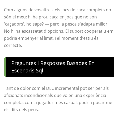
Com alguns de vosaltres, els jocs de caça complets no
són el meu: hi ha prou caça en jocs que no són
'caçadors', ho saps? — però la pesca s'adapta millor.
No hi ha escassetat d'opcions. El suport cooperatiu em
podria empènyer al límit, i el moment d'estiu és
correcte.
Preguntes I Respostes Basades En
Escenaris Sql
Tant de dolor com el DLC incremental pot ser per als
aficionats incondicionals que volen una experiència
completa, com a jugador més casual, podria posar-me
els dits dels peus.