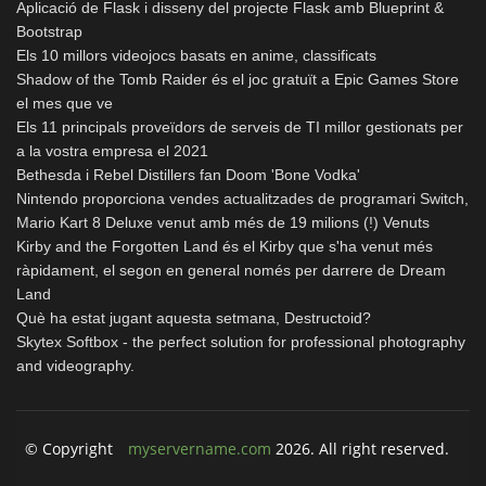
Aplicació de Flask i disseny del projecte Flask amb Blueprint &
Bootstrap
Els 10 millors videojocs basats en anime, classificats
Shadow of the Tomb Raider és el joc gratuït a Epic Games Store
el mes que ve
Els 11 principals proveïdors de serveis de TI millor gestionats per
a la vostra empresa el 2021
Bethesda i Rebel Distillers fan Doom 'Bone Vodka'
Nintendo proporciona vendes actualitzades de programari Switch,
Mario Kart 8 Deluxe venut amb més de 19 milions (!) Venuts
Kirby and the Forgotten Land és el Kirby que s'ha venut més
ràpidament, el segon en general només per darrere de Dream
Land
Què ha estat jugant aquesta setmana, Destructoid?
Skytex Softbox - the perfect solution for professional photography
and videography.
© Copyright
myservername.com
2026. All right reserved.