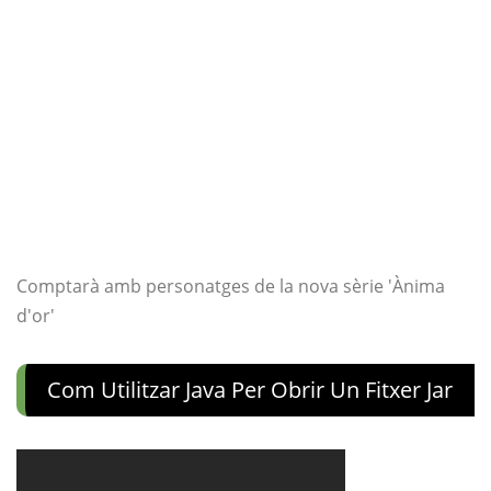
Comptarà amb personatges de la nova sèrie 'Ànima
d'or'
Com Utilitzar Java Per Obrir Un Fitxer Jar