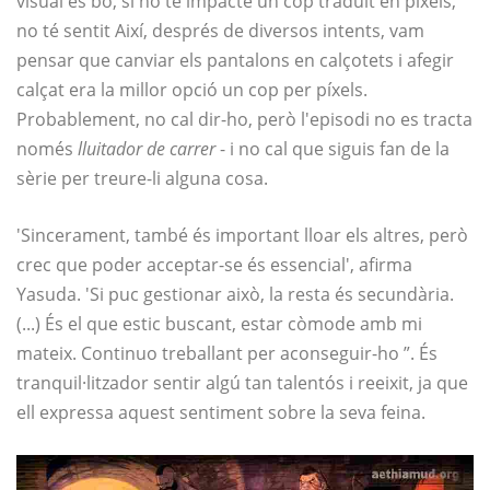
visual és bo, si no té impacte un cop traduït en píxels,
no té sentit Així, després de diversos intents, vam
pensar que canviar els pantalons en calçotets i afegir
calçat era la millor opció un cop per píxels.
Probablement, no cal dir-ho, però l'episodi no es tracta
només
lluitador de carrer
- i no cal que siguis fan de la
sèrie per treure-li alguna cosa.
'Sincerament, també és important lloar els altres, però
crec que poder acceptar-se és essencial', afirma
Yasuda. 'Si puc gestionar això, la resta és secundària.
(...) És el que estic buscant, estar còmode amb mi
mateix. Continuo treballant per aconseguir-ho ”. És
tranquil·litzador sentir algú tan talentós i reeixit, ja que
ell expressa aquest sentiment sobre la seva feina.