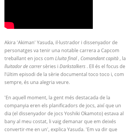
Akira 'Akiman' Yasuda, il·lustrador i dissenyador de
personatges va tenir una notable carrera a Capcom
treballant en jocs com
Lluita final
,
Comandant capità
, la
lluitador de carrer
sèries i
Darkstalkers
. Ell és el focus de
l’últim episodi de la sèrie documental toco toco i, com
sempre, és una alegria veure.
'En aquell moment, la gent més destacada de la
companyia eren els planificadors de jocs, així que un
dia (el dissenyador de jocs Yoshiki Okamoto) estava al
bany al meu costat, li vaig demanar que em deixés
convertir-me en un', explica Yasuda. 'Em va dir que