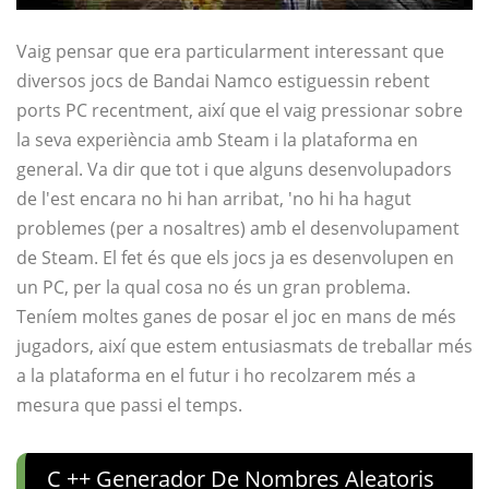
Vaig pensar que era particularment interessant que
diversos jocs de Bandai Namco estiguessin rebent
ports PC recentment, així que el vaig pressionar sobre
la seva experiència amb Steam i la plataforma en
general. Va dir que tot i que alguns desenvolupadors
de l'est encara no hi han arribat, 'no hi ha hagut
problemes (per a nosaltres) amb el desenvolupament
de Steam. El fet és que els jocs ja es desenvolupen en
un PC, per la qual cosa no és un gran problema.
Teníem moltes ganes de posar el joc en mans de més
jugadors, així que estem entusiasmats de treballar més
a la plataforma en el futur i ho recolzarem més a
mesura que passi el temps.
C ++ Generador De Nombres Aleatoris