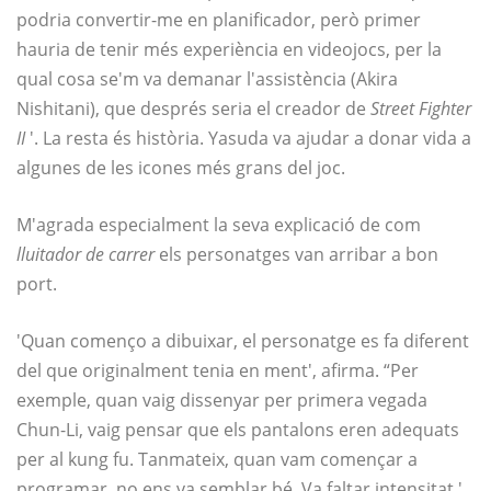
podria convertir-me en planificador, però primer
hauria de tenir més experiència en videojocs, per la
qual cosa se'm va demanar l'assistència (Akira
Nishitani), que després seria el creador de
Street Fighter
II
'. La resta és història. Yasuda va ajudar a donar vida a
algunes de les icones més grans del joc.
M'agrada especialment la seva explicació de com
lluitador de carrer
els personatges van arribar a bon
port.
'Quan començo a dibuixar, el personatge es fa diferent
del que originalment tenia en ment', afirma. “Per
exemple, quan vaig dissenyar per primera vegada
Chun-Li, vaig pensar que els pantalons eren adequats
per al kung fu. Tanmateix, quan vam començar a
programar, no ens va semblar bé. Va faltar intensitat '.