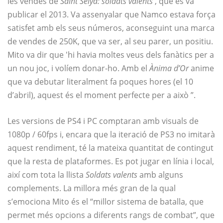
les vendes de
Saint Seiya: soldats valents
, que es va
publicar el 2013. Va assenyalar que Namco estava força
satisfet amb els seus números, aconseguint una marca
de vendes de 250K, que va ser, al seu parer, un positiu.
Mito va dir que 'hi havia moltes veus dels fanàtics per a
un nou joc, i volíem donar-ho. Amb el
Ànima d’Or
anime
que va debutar literalment fa poques hores (el 10
d’abril), aquest és el moment perfecte per a això ”.
Les versions de PS4 i PC comptaran amb visuals de
1080p / 60fps i, encara que la iteració de PS3 no imitarà
aquest rendiment, té la mateixa quantitat de contingut
que la resta de plataformes. Es pot jugar en línia i local,
així com tota la llista
Soldats valents
amb alguns
complements. La millora més gran de la qual
s’emociona Mito és el “millor sistema de batalla, que
permet més opcions a diferents rangs de combat”, que