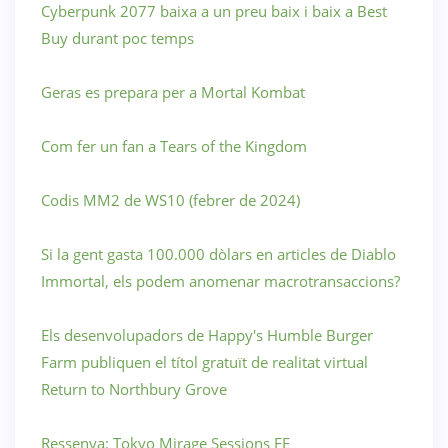
Cyberpunk 2077 baixa a un preu baix i baix a Best
Buy durant poc temps
Geras es prepara per a Mortal Kombat
Com fer un fan a Tears of the Kingdom
Codis MM2 de WS10 (febrer de 2024)
Si la gent gasta 100.000 dòlars en articles de Diablo
Immortal, els podem anomenar macrotransaccions?
Els desenvolupadors de Happy's Humble Burger
Farm publiquen el títol gratuït de realitat virtual
Return to Northbury Grove
Ressenya: Tokyo Mirage Sessions FE