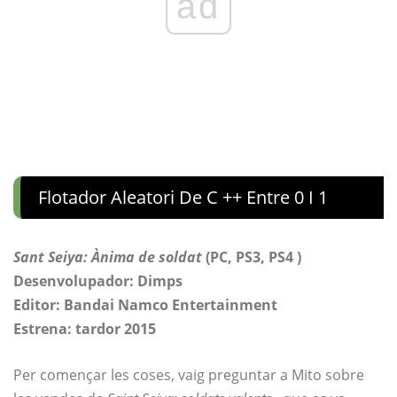
ad
Flotador Aleatori De C ++ Entre 0 I 1
Sant Seiya:
Ànima de soldat
(PC, PS3, PS4
)
Desenvolupador: Dimps
Editor: Bandai Namco Entertainment
Estrena: tardor 2015
Per començar les coses, vaig preguntar a Mito sobre