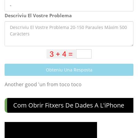
Descriviu El Vostre Problema
Obteniu Una Resposta
Another good 'un from toco toco
Com Obrir Fitxers De Dades A L'iPhone