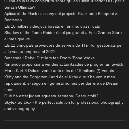
Quina és la teva conjectura sobre qui és l'últim lluitador DLC per a
Smash Ultimate?
Aplicació de Flask i disseny del projecte Flask amb Blueprint &
Bootstrap
Els 10 millors videojocs basats en anime, classificats
Shadow of the Tomb Raider és el joc gratuït a Epic Games Store
el mes que ve
Els 11 principals proveïdors de serveis de TI millor gestionats per
a la vostra empresa el 2021
Bethesda i Rebel Distillers fan Doom 'Bone Vodka'
Nintendo proporciona vendes actualitzades de programari Switch,
Mario Kart 8 Deluxe venut amb més de 19 milions (!) Venuts
Kirby and the Forgotten Land és el Kirby que s'ha venut més
ràpidament, el segon en general només per darrere de Dream
Land
Què ha estat jugant aquesta setmana, Destructoid?
Skytex Softbox - the perfect solution for professional photography
and videography.