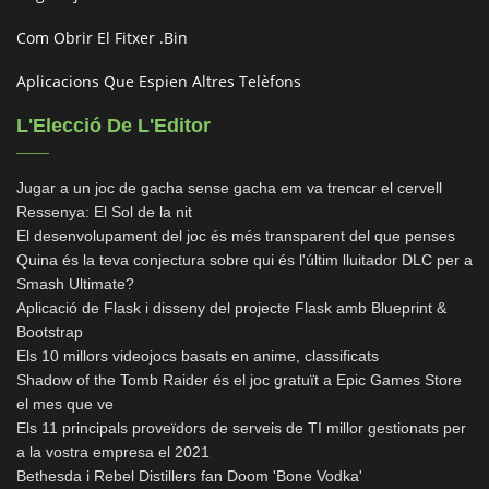
Com Obrir El Fitxer .bin
Aplicacions Que Espien Altres Telèfons
L'Elecció De L'Editor
Jugar a un joc de gacha sense gacha em va trencar el cervell
Ressenya: El Sol de la nit
El desenvolupament del joc és més transparent del que penses
Quina és la teva conjectura sobre qui és l'últim lluitador DLC per a
Smash Ultimate?
Aplicació de Flask i disseny del projecte Flask amb Blueprint &
Bootstrap
Els 10 millors videojocs basats en anime, classificats
Shadow of the Tomb Raider és el joc gratuït a Epic Games Store
el mes que ve
Els 11 principals proveïdors de serveis de TI millor gestionats per
a la vostra empresa el 2021
Bethesda i Rebel Distillers fan Doom 'Bone Vodka'