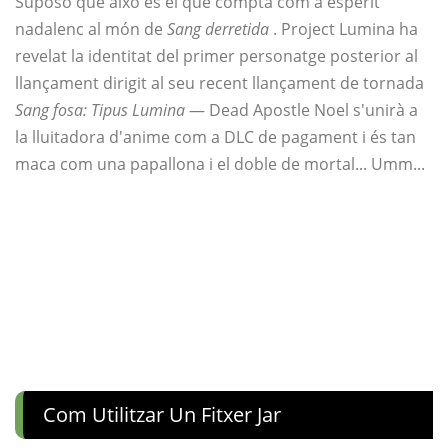
Suposo que això és el que compta com a esperit
nadalenc al món de
Sang derretida
. Project Lumina ha
revelat la identitat del primer personatge posterior al
llançament dirigit al seu recent llançament de tornada
Sang fosa: Tipus Lumina
— Dead Apostle Noel s'unirà a
la lluitadora d'anime com a DLC de pagament i és tan
maca com una papallona i el doble de mortal... Umm...
Com Utilitzar Un Fitxer Jar