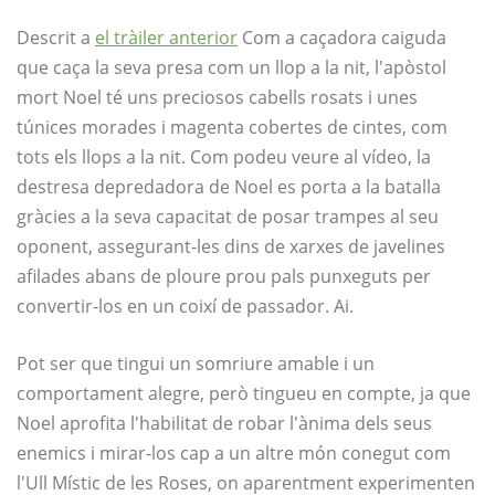
Descrit a
el tràiler anterior
Com a caçadora caiguda
que caça la seva presa com un llop a la nit, l'apòstol
mort Noel té uns preciosos cabells rosats i unes
túnices morades i magenta cobertes de cintes, com
tots els llops a la nit. Com podeu veure al vídeo, la
destresa depredadora de Noel es porta a la batalla
gràcies a la seva capacitat de posar trampes al seu
oponent, assegurant-les dins de xarxes de javelines
afilades abans de ploure prou pals punxeguts per
convertir-los en un coixí de passador. Ai.
Pot ser que tingui un somriure amable i un
comportament alegre, però tingueu en compte, ja que
Noel aprofita l'habilitat de robar l'ànima dels seus
enemics i mirar-los cap a un altre món conegut com
l'Ull Místic de les Roses, on aparentment experimenten