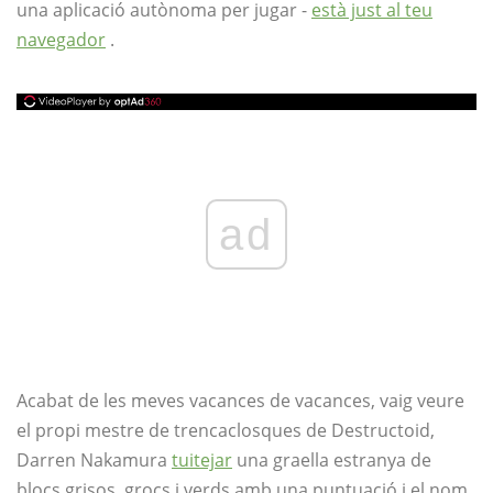
una aplicació autònoma per jugar -
està just al teu
navegador
.
ad
Acabat de les meves vacances de vacances, vaig veure
el propi mestre de trencaclosques de Destructoid,
Darren Nakamura
tuitejar
una graella estranya de
blocs grisos, grocs i verds amb una puntuació i el nom