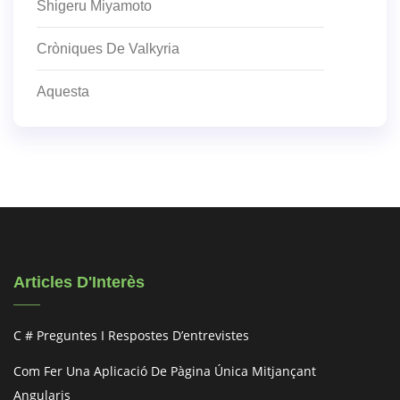
Shigeru Miyamoto
Cròniques De Valkyria
Aquesta
Articles D'Interès
C # Preguntes I Respostes D’entrevistes
Com Fer Una Aplicació De Pàgina Única Mitjançant
Angularjs