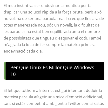
El meu instint va ser endevinar la mentida per tal
d'aplicar una solució ràpida a la força bruta, però això
no vol; ha de ser una paraula real. I crec que fins ara de
totes maneres (de nou, sóc un novell), la dificultat de
les paraules ha estat ben equilibrada amb el nombre
de possibilitats que tingueu d'esquivar el codi. També
m'agrada la idea de fer sempre la mateixa primera
endevinació cada dia.
Per Què Linux És Millor Que Windows
10
El fet que tothom a Internet estigui intentant deduir la
mateixa paraula afegeix una mica d'emoció addicional,
tant si estàs competint amb gent a Twitter com si estàs