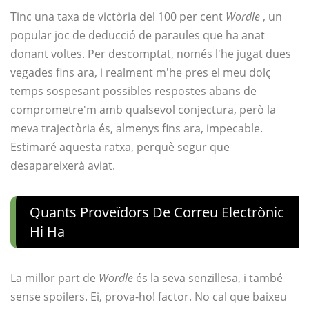
Tinc una taxa de victòria del 100 per cent
Wordle
, un
popular joc de deducció de paraules que ha anat
donant voltes. Per descomptat, només l'he jugat dues
vegades fins ara, i realment m'he pres el meu dolç
temps sospesant possibles respostes abans de
comprometre'm amb qualsevol conjectura, però la
meva trajectòria és, almenys fins ara, impecable.
Estimaré aquesta ratxa, perquè segur que
desapareixerà aviat.
Quants Proveïdors De Correu Electrònic
Hi Ha
La millor part de
Wordle
és la seva senzillesa, i també
sense spoilers. Ei, prova-ho! factor. No cal que baixeu