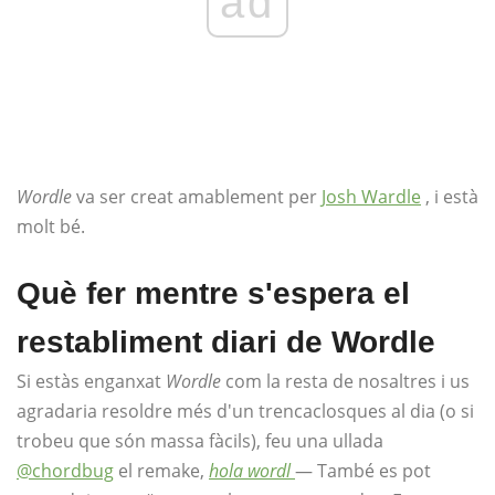
ad
Wordle
va ser creat amablement per
Josh Wardle
, i està
molt bé.
Què fer mentre s'espera el
restabliment diari de Wordle
Si estàs enganxat
Wordle
com la resta de nosaltres i us
agradaria resoldre més d'un trencaclosques al dia (o si
trobeu que són massa fàcils), feu una ullada
@chordbug
el remake,
hola wordl
— També es pot