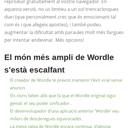
reproduir gratuïtament al vostre navegador. En
aquesta versió, no us limiteu a un sol trencaclosques
diari (que personalment crec que és emocionant tal
com és i que afegeix apostes), i també podeu
augmentar la dificultat amb paraules molt més llargues
per intentar endevinar. Més opcions!
El món més ampli de Wordle
s'està escalfant
El creador de Wordle té previst mantenir l'èxit viral sense
anuncis
.
Els clons falten allò que fa que el Wordle original sigui
genial: el seu poder unificador
.
El desenvolupador d'una aplicació anterior 'Wordle' veu
milers de descàrregues equivocades
.
La meva ratxa de Wordle encara continua, d'alguna