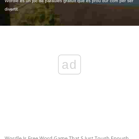
Wordle és un joc de paraules gratuït que és prou dur com per ser
divertit
ad
Wordle Is Free Word Game That S Just Tough Enough