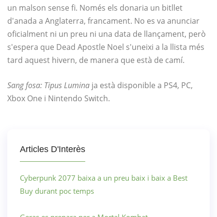
un malson sense fi. Només els donaria un bitllet
d'anada a Anglaterra, francament. No es va anunciar
oficialment ni un preu ni una data de llançament, però
s'espera que Dead Apostle Noel s'uneixi a la llista més
tard aquest hivern, de manera que està de camí.
Sang fosa: Tipus Lumina
ja està disponible a PS4, PC,
Xbox One i Nintendo Switch.
Articles D'Interès
Cyberpunk 2077 baixa a un preu baix i baix a Best
Buy durant poc temps
Geras es prepara per a Mortal Kombat