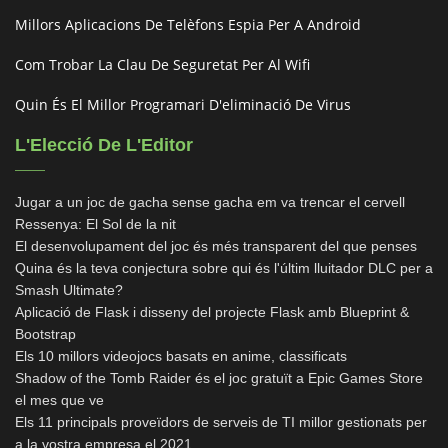
Millors Aplicacions De Telèfons Espia Per A Android
Com Trobar La Clau De Seguretat Per Al Wifi
Quin És El Millor Programari D'eliminació De Virus
L'Elecció De L'Editor
Jugar a un joc de gacha sense gacha em va trencar el cervell
Ressenya: El Sol de la nit
El desenvolupament del joc és més transparent del que penses
Quina és la teva conjectura sobre qui és l'últim lluitador DLC per a
Smash Ultimate?
Aplicació de Flask i disseny del projecte Flask amb Blueprint &
Bootstrap
Els 10 millors videojocs basats en anime, classificats
Shadow of the Tomb Raider és el joc gratuït a Epic Games Store
el mes que ve
Els 11 principals proveïdors de serveis de TI millor gestionats per
a la vostra empresa el 2021