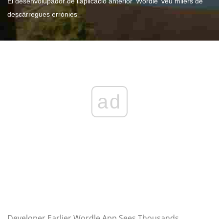
El desenvolupador de l'aplicació anterior 'Wordle' veu milers de
descàrregues errònies
ad
Developer Earlier Wordle App Sees Thousands