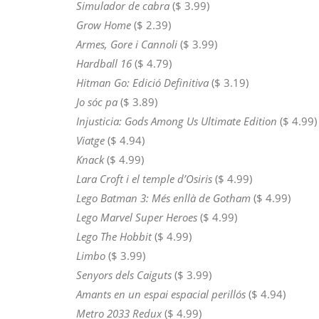
Simulador de cabra
($ 3.99)
Grow Home
($ 2.39)
Armes, Gore i Cannoli
($ 3.99)
Hardball 16
($ 4.79)
Hitman Go: Edició Definitiva
($ 3.19)
Jo sóc pa
($ 3.89)
Injusticia: Gods Among Us Ultimate Edition
($ 4.99)
Viatge
($ 4.94)
Knack
($ 4.99)
Lara Croft i el temple d’Osiris
($ 4.99)
Lego Batman 3: Més enllà de Gotham
($ 4.99)
Lego Marvel Super Heroes
($ 4.99)
Lego The Hobbit
($ 4.99)
Limbo
($ 3.99)
Senyors dels Caiguts
($ 3.99)
Amants en un espai espacial perillós
($ 4.94)
Metro 2033 Redux
($ 4.99)