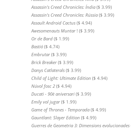
Assassin's Creed Chronicles: Índia
($ 3.99)
Assassin's Creed Chronicles: Rússia
($ 3.99)
Assault Android Cactus
($ 4.94)
Awesomenauts Muntar
! ($ 3.99)
Or de Bard
($ 1.99)
Bastió
($ 4.74)
Embrutar
($ 3.99)
Brick Breaker
($ 3.99)
Danys Catlaterals
($ 3.99)
Child of Light: Ultimate Edition
($ 4.94)
Núvol fosc 2
($ 4.94)
Ducati - 90è aniversari
($ 3.99)
Emily vol jugar
($ 1.99)
Game of Thrones - Temporada
($ 4.99)
Gauntlant: Slayer Edition
($ 4.99)
Guerres de Geometria 3: Dimensions evolucionades