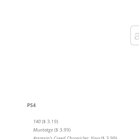
PS4
140
($ 3.19)
Muntatge
($ 3.99)
Assassin's Creed Chronicles: Xina
($ 3.99)