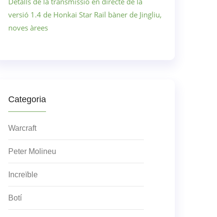
Detalls de la transmissió en directe de la
versió 1.4 de Honkai Star Rail bàner de Jingliu,
noves àrees
Categoria
Warcraft
Peter Molineu
Increïble
Botí