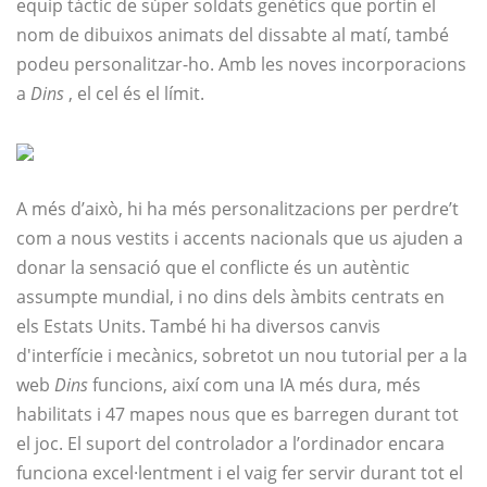
equip tàctic de súper soldats genètics que portin el
nom de dibuixos animats del dissabte al matí, també
podeu personalitzar-ho. Amb les noves incorporacions
a
Dins
, el cel és el límit.
A més d’això, hi ha més personalitzacions per perdre’t
com a nous vestits i accents nacionals que us ajuden a
donar la sensació que el conflicte és un autèntic
assumpte mundial, i no dins dels àmbits centrats en
els Estats Units. També hi ha diversos canvis
d'interfície i mecànics, sobretot un nou tutorial per a la
web
Dins
funcions, així com una IA més dura, més
habilitats i 47 mapes nous que es barregen durant tot
el joc. El suport del controlador a l’ordinador encara
funciona excel·lentment i el vaig fer servir durant tot el