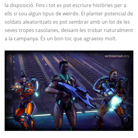
la disposició. Fins i tot es pot escriure històries per a
ells si sou algun tipus de weirdo. El planter potencial de
soldats aleatoritzats es pot sembrar amb un lot de les
seves tropes casolanes, deixant-les trobar naturalment
a la campanya. És un bon toc que agraeixo molt.