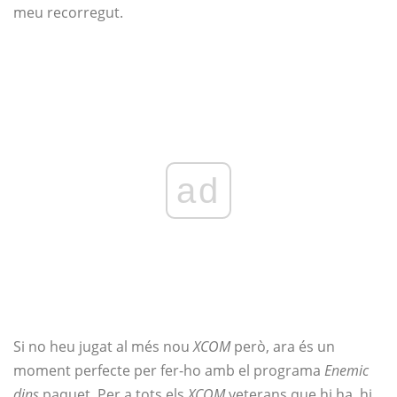
meu recorregut.
ad
Si no heu jugat al més nou
XCOM
però, ara és un
moment perfecte per fer-ho amb el programa
Enemic
dins
paquet. Per a tots els
XCOM
veterans que hi ha, hi