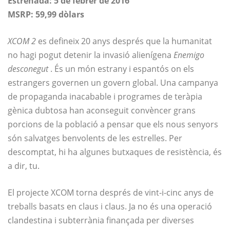
Estrenada: 5 de febrer de 2016
MSRP: 59,99 dòlars
XCOM 2
es defineix 20 anys després que la humanitat
no hagi pogut detenir la invasió alienígena
Enemigo
desconegut
. És un món estrany i espantós on els
estrangers governen un govern global. Una campanya
de propaganda inacabable i programes de teràpia
gènica dubtosa han aconseguit convèncer grans
porcions de la població a pensar que els nous senyors
són salvatges benvolents de les estrelles. Per
descomptat, hi ha algunes butxaques de resistència, és
a dir, tu.
El projecte XCOM torna després de vint-i-cinc anys de
treballs basats en claus i claus. Ja no és una operació
clandestina i subterrània finançada per diverses