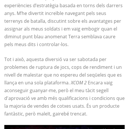
experiències d’estratègia basada en torns dels darrers
anys. M’he divertit increïble navegant pels seus
terrenys de batalla, discutint sobre els avantatges per
assignar als meus soldats i em vaig embogir quan el
diminut punt blau anomenat Terra semblava caure
pels meus dits i controlar-los.
Tot i això, aquesta diversió va ser sabotada per
problemes de ruptura de jocs, cops de rendiment i un
nivell de malestar que no espereu del seqüeles que es
llança en una sola plataforma.
XCOM 2
Encara vaig
aconseguir guanyar-me, però el meu tàcit segell
d'aprovació ve amb més qualificacions i condicions que
la majoria de vendes de cotxes usats. És un producte
fantàstic, però maleït, gairebé trencat.