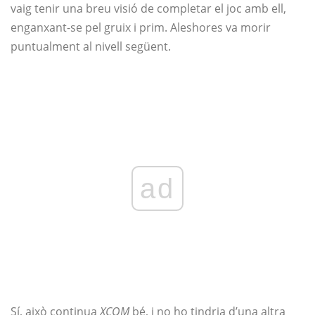
vaig tenir una breu visió de completar el joc amb ell,
enganxant-se pel gruix i prim. Aleshores va morir
puntualment al nivell següent.
ad
Sí, això continua
XCOM
bé, i no ho tindria d’una altra