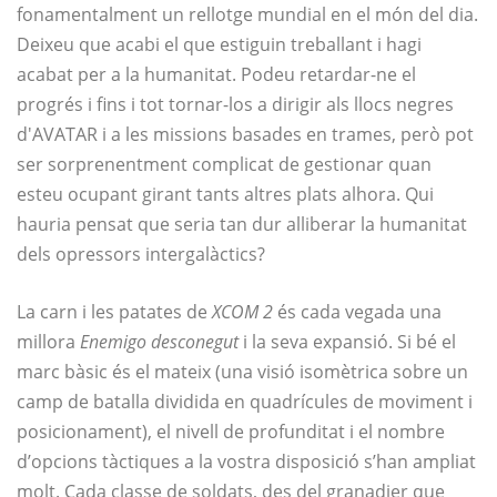
fonamentalment un rellotge mundial en el món del dia.
Deixeu que acabi el que estiguin treballant i hagi
acabat per a la humanitat. Podeu retardar-ne el
progrés i fins i tot tornar-los a dirigir als llocs negres
d'AVATAR i a les missions basades en trames, però pot
ser sorprenentment complicat de gestionar quan
esteu ocupant girant tants altres plats alhora. Qui
hauria pensat que seria tan dur alliberar la humanitat
dels opressors intergalàctics?
La carn i les patates de
XCOM 2
és cada vegada una
millora
Enemigo desconegut
i la seva expansió. Si bé el
marc bàsic és el mateix (una visió isomètrica sobre un
camp de batalla dividida en quadrícules de moviment i
posicionament), el nivell de profunditat i el nombre
d’opcions tàctiques a la vostra disposició s’han ampliat
molt. Cada classe de soldats, des del granadier que