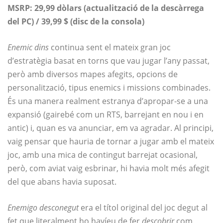
MSRP: 29,99 dòlars (actualització de la descàrrega
del PC) / 39,99 $ (disc de la consola)
Enemic dins
continua sent el mateix gran joc
d’estratègia basat en torns que vau jugar l’any passat,
però amb diversos mapes afegits, opcions de
personalització, tipus enemics i missions combinades.
És una manera realment estranya d’apropar-se a una
expansió (gairebé com un RTS, barrejant en nou i en
antic) i, quan es va anunciar, em va agradar. Al principi,
vaig pensar que hauria de tornar a jugar amb el mateix
joc, amb una mica de contingut barrejat ocasional,
però, com aviat vaig esbrinar, hi havia molt més afegit
del que abans havia suposat.
Enemigo desconegut
era el títol original del joc degut al
fet que literalment ho havíeu de fer
descobrir
com