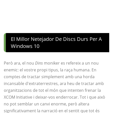
El Millor Netejador De Discs Durs Per A
Windows 10
Però ara, el nou
Dins
moniker es refereix a un nou
enemic: el vostre propi tipus, la raça humana. En
comptes de tractar simplement amb una horda
incansable d'extraterrestres, ara heu de tractar amb
organitzacions de tot el món que intenten frenar la
XCOM Initiative i deixar-vos enderrocar. Tot i que això
no pot semblar un canvi enorme, però altera
significativament la narració en el sentit que tot és