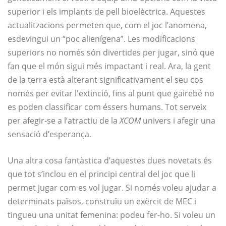
superior i els implants de pell bioelèctrica. Aquestes
actualitzacions permeten que, com el joc l’anomena,
esdevingui un “poc alienígena”. Les modificacions
superiors no només són divertides per jugar, sinó que
fan que el món sigui més impactant i real. Ara, la gent
de la terra està alterant significativament el seu cos
només per evitar l'extinció, fins al punt que gairebé no
es poden classificar com éssers humans. Tot serveix
per afegir-se a l’atractiu de la
XCOM
univers i afegir una
sensació d’esperança.
Una altra cosa fantàstica d’aquestes dues novetats és
que tot s’inclou en el principi central del joc que li
permet jugar com es vol jugar. Si només voleu ajudar a
determinats països, construïu un exèrcit de MEC i
tingueu una unitat femenina: podeu fer-ho. Si voleu un