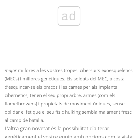
ad
major
millores a les vostres tropes: cibersuits exoesquelètics
(MECs) i millores genètiques. Els soldats del MEC, a costa
d’esquinçar-se els braços i les cames per als implants
cibernètics, tenen el seu propi arbre, armes (com els
flamethrowers) i propietats de moviment úniques, sense
oblidar el fet que el seu físic hulking sembla malament fresc
al camp de batalla.
L’altra gran novetat és la possibilitat d’alterar
genèticament el vostre equip amb opcions com la vista