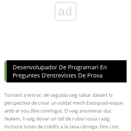
ad
Desenvolupador De Programari En
Preguntes D’entrevistes De Prova
Tornant a entrar, de seguida vaig saltar davant la
perspectiva de crear un soldat mech Exosquad-esque
amb el nou
Dins
contingut. El vaig anomenar duc
Nukem, li vaig donar un tall de rubia rossa i vaig
incloure tones de crèdits a la seva càrrega. Fins i tot