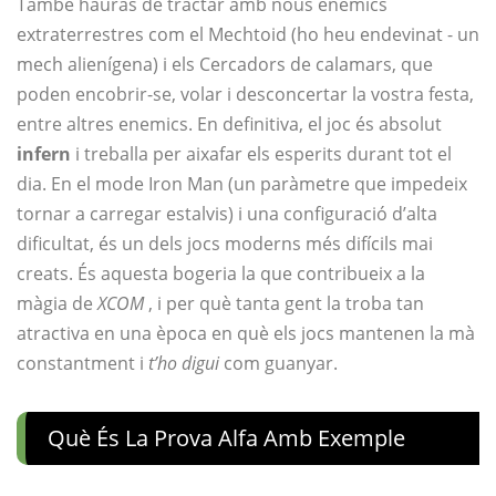
També hauràs de tractar amb nous enemics
extraterrestres com el Mechtoid (ho heu endevinat - un
mech alienígena) i els Cercadors de calamars, que
poden encobrir-se, volar i desconcertar la vostra festa,
entre altres enemics. En definitiva, el joc és absolut
infern
i treballa per aixafar els esperits durant tot el
dia. En el mode Iron Man (un paràmetre que impedeix
tornar a carregar estalvis) i una configuració d’alta
dificultat, és un dels jocs moderns més difícils mai
creats. És aquesta bogeria la que contribueix a la
màgia de
XCOM
, i per què tanta gent la troba tan
atractiva en una època en què els jocs mantenen la mà
constantment i
t’ho digui
com guanyar.
Què És La Prova Alfa Amb Exemple