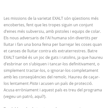
Les missions de la varietat EXALT són qüestions més
encobertes, fent que les tropes siguin un conjunt
d’eines més subversiu, amb pistoles i equips de colar.
Els nous adversaris de l'AI humana són divertits per
lluitar i fan una bona feina per barrejar les coses quan
et canses de lluitar contra els extraterrestres. Batre
EXALT també és un joc de gats i ratolins, ja que haureu
d’esbrinar on s’ubiquen i tancar-los definitivament, o
simplement tractar-los, o ignorar-los completament
amb les conseqüències del remolc. Haureu de caçar-
los lentament
Pista
i acusen un país de protecció.
Acusa erròniament i aquest país es treu del programa
(vegeu un patró, aquí?).