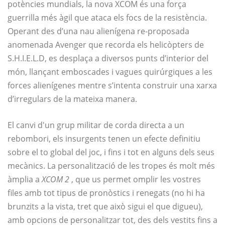
potències mundials, la nova XCOM és una força
guerrilla més àgil que ataca els focs de la resistència.
Operant des d’una nau alienígena re-proposada
anomenada Avenger que recorda els helicòpters de
S.H.I.E.L.D, es desplaça a diversos punts d’interior del
món, llançant emboscades i vagues quirúrgiques a les
forces alienígenes mentre s’intenta construir una xarxa
d’irregulars de la mateixa manera.
El canvi d'un grup militar de corda directa a un
rebombori, els insurgents tenen un efecte definitiu
sobre el to global del joc, i fins i tot en alguns dels seus
mecànics. La personalització de les tropes és molt més
àmplia a
XCOM 2
, que us permet omplir les vostres
files amb tot tipus de pronòstics i renegats (no hi ha
brunzits a la vista, tret que això sigui el que digueu),
amb opcions de personalitzar tot, des dels vestits fins a