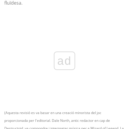
fluïdesa.
ad
(Aquesta revisió es va basar en una creació minorista del joc
proporcionada per l'editorial. Dale North, antic redactor en cap de
Destructoid, va compondre i interpretar música per a Wizard of Legend. La