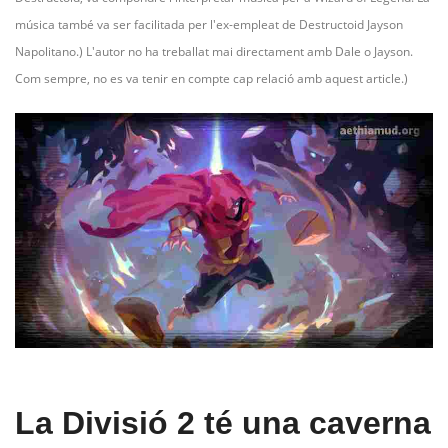
música també va ser facilitada per l'ex-empleat de Destructoid Jayson
Napolitano.) L'autor no ha treballat mai directament amb Dale o Jayson.
Com sempre, no es va tenir en compte cap relació amb aquest article.)
La Divisió 2 té una caverna