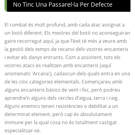
No Tinc Una Passarel·la Per Defecte
El combat és molt profund, amb cada atac assignat a
un botó diferent. Els mestres del botó no aconseguiran
gaire recorregut aquí, ja que l’èxit té més a veure amb
la gestió dels temps de recanvi dels vostres encanteris
i evitar els danys entrants. Com a assistent, tots els
vostres atacs es realitzen amb encanteris (aquí
anomenats 'Arcana'), cadascun dels quals entra en una
de les cinc categories elementals. Començareu amb
alguns encanteris bàsics de vent i foc, però podreu
aprendre’n alguns dels cercles d’aigua, terra i raig.
Alguns enemics tenen resistències o debilitat a un
determinat element, però cap és absolutament
immune per la qual cosa no és totalment castigat
especialitzar-se.