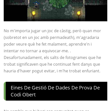
No m'importa jugar un joc de càstig, però quan mor
(sobretot en un joc amb permadeath), m'agradaria
poder veure què he fet malament, aprendre'n i
intentar no tornar a equivocar-me. .
Desafortunadament, els salts de fotogrames que he
trobat significaven que he continuat fent danys que
hauria d'haver pogut evitar, i m'he trobat enfuriant.
Eines De Gestió De Dades De Prova De
Codi Obert