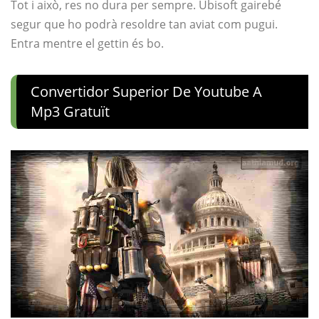
Tot i això, res no dura per sempre. Ubisoft gairebé
segur que ho podrà resoldre tan aviat com pugui.
Entra mentre el gettin és bo.
Convertidor Superior De Youtube A
Mp3 Gratuït