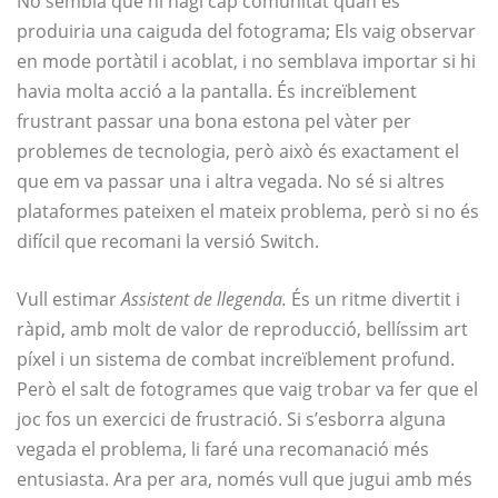
No sembla que hi hagi cap comunitat quan es
produiria una caiguda del fotograma; Els vaig observar
en mode portàtil i acoblat, i no semblava importar si hi
havia molta acció a la pantalla. És increïblement
frustrant passar una bona estona pel vàter per
problemes de tecnologia, però això és exactament el
que em va passar una i altra vegada. No sé si altres
plataformes pateixen el mateix problema, però si no és
difícil que recomani la versió Switch.
Vull estimar
Assistent de llegenda.
És un ritme divertit i
ràpid, amb molt de valor de reproducció, bellíssim art
píxel i un sistema de combat increïblement profund.
Però el salt de fotogrames que vaig trobar va fer que el
joc fos un exercici de frustració. Si s’esborra alguna
vegada el problema, li faré una recomanació més
entusiasta. Ara per ara, només vull que jugui amb més