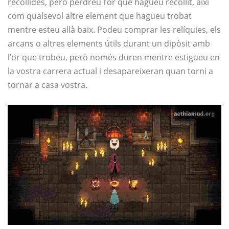
recollides, però perdreu l’or que hagueu recollit, així
com qualsevol altre element que hagueu trobat
mentre esteu allà baix. Podeu comprar les relíquies, els
arcans o altres elements útils durant un dipòsit amb
l’or que trobeu, però només duren mentre estigueu en
la vostra carrera actual i desapareixeran quan torni a
tornar a casa vostra.