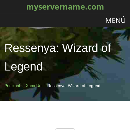
myservername.com
MENÚ
Ressenya: Wizard of
Legend
Principal
Xbox Un
Ressenya: Wizard of Legend