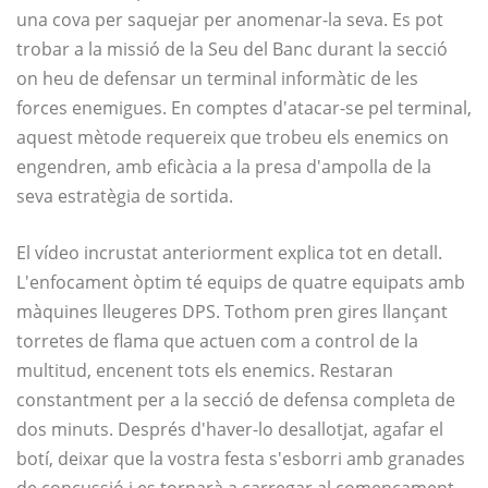
una cova per saquejar per anomenar-la seva. Es pot
trobar a la missió de la Seu del Banc durant la secció
on heu de defensar un terminal informàtic de les
forces enemigues. En comptes d'atacar-se pel terminal,
aquest mètode requereix que trobeu els enemics on
engendren, amb eficàcia a la presa d'ampolla de la
seva estratègia de sortida.
El vídeo incrustat anteriorment explica tot en detall.
L'enfocament òptim té equips de quatre equipats amb
màquines lleugeres DPS. Tothom pren gires llançant
torretes de flama que actuen com a control de la
multitud, encenent tots els enemics. Restaran
constantment per a la secció de defensa completa de
dos minuts. Després d'haver-lo desallotjat, agafar el
botí, deixar que la vostra festa s'esborri amb granades
de concussió i es tornarà a carregar al començament