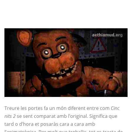
Treure les portes fa un món diferent entre com
Cinc
nits 2
se sent comparat amb l’original. Significa que
tard o d’hora et posaràs cara a cara amb