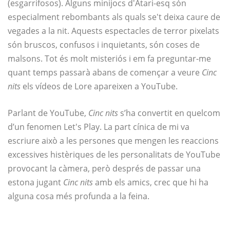
(esgarrifosos). Alguns minijocs d'Atari-esq són
especialment rebombants als quals se't deixa caure de
vegades a la nit. Aquests espectacles de terror pixelats
són bruscos, confusos i inquietants, són coses de
malsons. Tot és molt misteriós i em fa preguntar-me
quant temps passarà abans de començar a veure
Cinc
nits
els vídeos de Lore apareixen a YouTube.
Parlant de YouTube,
Cinc nits
s’ha convertit en quelcom
d’un fenomen Let's Play. La part cínica de mi va
escriure això a les persones que mengen les reaccions
excessives histèriques de les personalitats de YouTube
provocant la càmera, però després de passar una
estona jugant
Cinc nits
amb els amics, crec que hi ha
alguna cosa més profunda a la feina.