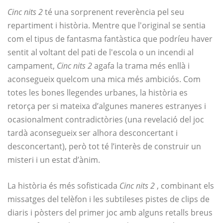
Cinc nits 2
té una sorprenent reverència pel seu
repartiment i història. Mentre que l'original se sentia
com el tipus de fantasma fantàstica que podríeu haver
sentit al voltant del pati de l'escola o un incendi al
campament,
Cinc nits 2
agafa la trama més enllà i
aconsegueix quelcom una mica més ambiciós. Com
totes les bones llegendes urbanes, la història es
retorça per si mateixa d’algunes maneres estranyes i
ocasionalment contradictòries (una revelació del joc
tardà aconsegueix ser alhora desconcertant i
desconcertant), però tot té l’interès de construir un
misteri i un estat d’ànim.
La història és més sofisticada
Cinc nits 2
, combinant els
missatges del telèfon i les subtileses pistes de clips de
diaris i pòsters del primer joc amb alguns retalls breus