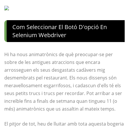
Com Seleccionar El Botó D'opció En
Selenium Webdriver
Hi ha nous animatrònics de què preocupar-se per
sobre de les antigues atraccions que encara
arrosseguen els seus desgastats cadàvers mig
desmembrats pel restaurant. Els nous dissenys són
meravellosament esgarrifosos, i cadascun d'ells té els
seus petits trucs i trucs per recordar. Pot arribar a ser
increïble fins a finals de setmana quan tingueu 11 (o
més) animatrònics que us assaltin al mateix temps.
El pitjor de tot, heu de lluitar amb tota aquesta bogeria