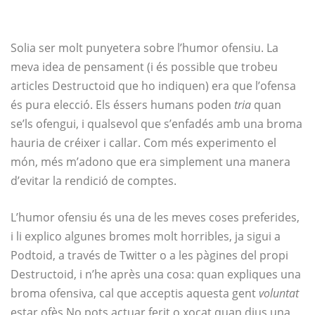
Solia ser molt punyetera sobre l’humor ofensiu. La
meva idea de pensament (i és possible que trobeu
articles Destructoid que ho indiquen) era que l’ofensa
és pura elecció. Els éssers humans poden
tria
quan
se’ls ofengui, i qualsevol que s’enfadés amb una broma
hauria de créixer i callar. Com més experimento el
món, més m’adono que era simplement una manera
d’evitar la rendició de comptes.
L’humor ofensiu és una de les meves coses preferides,
i li explico algunes bromes molt horribles, ja sigui a
Podtoid, a través de Twitter o a les pàgines del propi
Destructoid, i n’he après una cosa: quan expliques una
broma ofensiva, cal que acceptis aquesta gent
voluntat
estar ofès No pots actuar ferit o xocat quan dius una