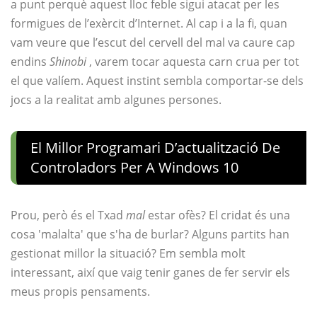
a punt perquè aquest lloc feble sigui atacat per les
formigues de l’exèrcit d’Internet. Al cap i a la fi, quan
vam veure que l’escut del cervell del mal va caure cap
endins
Shinobi
, varem tocar aquesta carn crua per tot
el que valíem. Aquest instint sembla comportar-se dels
jocs a la realitat amb algunes persones.
El Millor Programari D’actualització De
Controladors Per A Windows 10
Prou, però és el Txad
mal
estar ofès? El cridat és una
cosa 'malalta' que s'ha de burlar? Alguns partits han
gestionat millor la situació? Em sembla molt
interessant, així que vaig tenir ganes de fer servir els
meus propis pensaments.