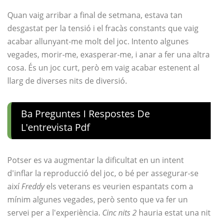
Quan vaig arribar a final de setmana, estava tan
desgastat per la tensió i el fracàs constants que vaig
acabar allunyant-me molt del joc. Intento algunes
vegades, morir-me, exasperar-me, i anar a fer una altra
cosa. És un joc curt, però em vaig acabar estenent al
llarg de diverses nits de diversió.
Ba Preguntes I Respostes De
L'entrevista Pdf
Potser es va augmentar la dificultat en un intent
d'inflar la reproducció del joc, o bé per assegurar-se
així
Freddy
els veterans es veurien espantats com a
mínim algunes vegades, però sento que va fer un
servei per a l'experiència.
Cinc nits 2
hauria estat una nit