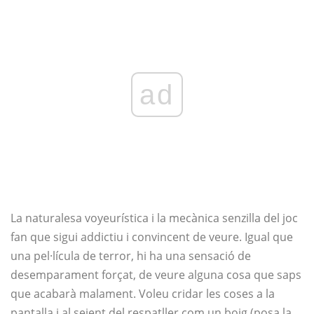
ad
La naturalesa voyeurística i la mecànica senzilla del joc
fan que sigui addictiu i convincent de veure. Igual que
una pel·lícula de terror, hi ha una sensació de
desemparament forçat, de veure alguna cosa que saps
que acabarà malament. Voleu cridar les coses a la
pantalla i al seient del respatller com un boig (posa la