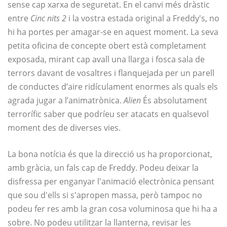
sense cap xarxa de seguretat. En el canvi més dràstic
entre
Cinc nits 2
i la vostra estada original a Freddy's, no
hi ha portes per amagar-se en aquest moment. La seva
petita oficina de concepte obert està completament
exposada, mirant cap avall una llarga i fosca sala de
terrors davant de vosaltres i flanquejada per un parell
de conductes d’aire ridículament enormes als quals els
agrada jugar a l’animatrònica.
Alien
És absolutament
terrorífic saber que podríeu ser atacats en qualsevol
moment des de diverses vies.
La bona notícia és que la direcció us ha proporcionat,
amb gràcia, un fals cap de Freddy. Podeu deixar la
disfressa per enganyar l'animació electrònica pensant
que sou d'ells si s'apropen massa, però tampoc no
podeu fer res amb la gran cosa voluminosa que hi ha a
sobre. No podeu utilitzar la llanterna, revisar les