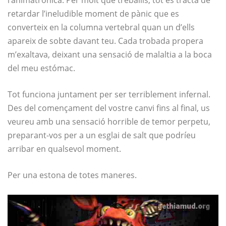
l’animatrònica. Per molt que treballis, tot es tracta de
retardar l’ineludible moment de pànic que es
converteix en la columna vertebral quan un d’ells
apareix de sobte davant teu. Cada trobada propera
m’exaltava, deixant una sensació de malaltia a la boca
del meu estómac.
Tot funciona juntament per ser terriblement infernal.
Des del començament del vostre canvi fins al final, us
veureu amb una sensació horrible de temor perpetu,
preparant-vos per a un esglai de salt que podríeu
arribar en qualsevol moment.
Per una estona de totes maneres.