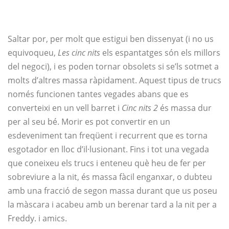
Saltar por, per molt que estigui ben dissenyat (i no us
equivoqueu,
Les cinc nits
els espantatges són els millors
del negoci), i es poden tornar obsolets si se’ls sotmet a
molts d’altres massa ràpidament. Aquest tipus de trucs
només funcionen tantes vegades abans que es
converteixi en un vell barret i
Cinc nits 2
és massa dur
per al seu bé. Morir es pot convertir en un
esdeveniment tan freqüent i recurrent que es torna
esgotador en lloc d’il·lusionant. Fins i tot una vegada
que coneixeu els trucs i enteneu què heu de fer per
sobreviure a la nit, és massa fàcil enganxar, o dubteu
amb una fracció de segon massa durant que us poseu
la màscara i acabeu amb un berenar tard a la nit per a
Freddy. i amics.