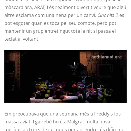
màscara ara, ARA!) I és realment divertit veure que algú
altre esclama com una nena per un canvi.
Cinc nits 2
es
pot esgotar quan es toca pel seu compte, però pot
mantenir un grup entretingut tota la nit si passa el
teclat al voltant.
Em preocupava que una setmana més a Freddy's fos
massa aviat. I gairebé ho és. Malgrat molta nova
mecànica i trucs de joc nous per aprendre, és difícil no