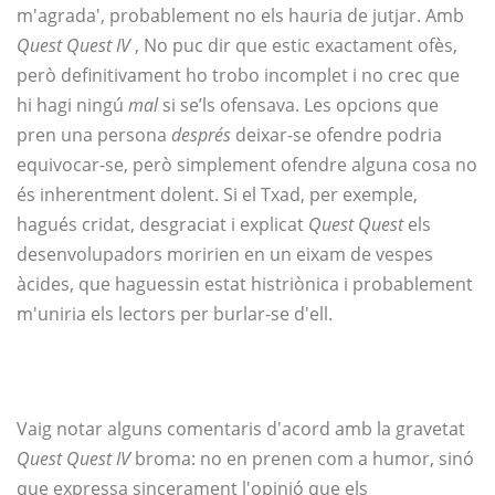
m'agrada', probablement no els hauria de jutjar. Amb
Quest Quest IV
, No puc dir que estic exactament ofès,
però definitivament ho trobo incomplet i no crec que
hi hagi ningú
mal
si se’ls ofensava. Les opcions que
pren una persona
després
deixar-se ofendre podria
equivocar-se, però simplement ofendre alguna cosa no
és inherentment dolent. Si el Txad, per exemple,
hagués cridat, desgraciat i explicat
Quest Quest
els
desenvolupadors moririen en un eixam de vespes
àcides, que haguessin estat histriònica i probablement
m'uniria els lectors per burlar-se d'ell.
Vaig notar alguns comentaris d'acord amb la gravetat
Quest Quest IV
broma: no en prenen com a humor, sinó
que expressa sincerament l'opinió que els