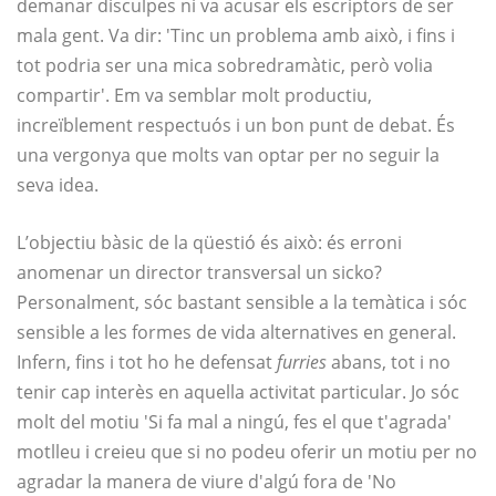
demanar disculpes ni va acusar els escriptors de ser
mala gent. Va dir: 'Tinc un problema amb això, i fins i
tot podria ser una mica sobredramàtic, però volia
compartir'. Em va semblar molt productiu,
increïblement respectuós i un bon punt de debat. És
una vergonya que molts van optar per no seguir la
seva idea.
L’objectiu bàsic de la qüestió és això: és erroni
anomenar un director transversal un sicko?
Personalment, sóc bastant sensible a la temàtica i sóc
sensible a les formes de vida alternatives en general.
Infern, fins i tot ho he defensat
furries
abans, tot i no
tenir cap interès en aquella activitat particular. Jo sóc
molt del motiu 'Si fa mal a ningú, fes el que t'agrada'
motlleu i creieu que si no podeu oferir un motiu per no
agradar la manera de viure d'algú fora de 'No