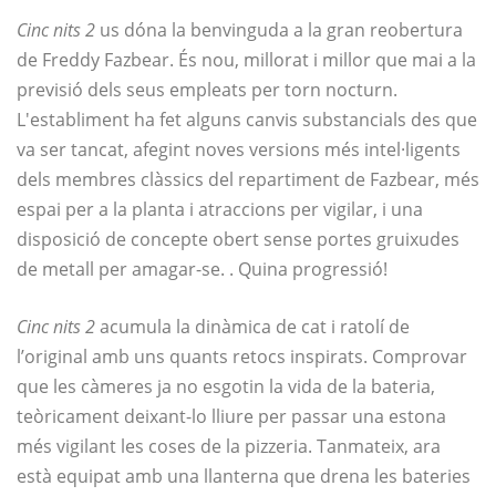
Cinc nits 2
us dóna la benvinguda a la gran reobertura
de Freddy Fazbear. És nou, millorat i millor que mai a la
previsió dels seus empleats per torn nocturn.
L'establiment ha fet alguns canvis substancials des que
va ser tancat, afegint noves versions més intel·ligents
dels membres clàssics del repartiment de Fazbear, més
espai per a la planta i atraccions per vigilar, i una
disposició de concepte obert sense portes gruixudes
de metall per amagar-se. . Quina progressió!
Cinc nits 2
acumula la dinàmica de cat i ratolí de
l’original amb uns quants retocs inspirats. Comprovar
que les càmeres ja no esgotin la vida de la bateria,
teòricament deixant-lo lliure per passar una estona
més vigilant les coses de la pizzeria. Tanmateix, ara
està equipat amb una llanterna que drena les bateries