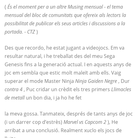
(
És el moment per a un altre
Musing mensual
- el tema
mensual del bloc de comunitats que ofereix als lectors la
possibilitat de publicar els seus articles i discussions a la
portada. - CTZ
)
Des que recordo, he estat jugant a videojocs. Em va
resultar natural, i he treballat des del meu Sega
Genesis fins a la generació actual. I en aquests anys de
joc em sembla que estic molt maleït amb ells. Vaig
superar el mode Master Ninja
Ninja Gaiden Negre
, Dur
contra 4
, Puc cridar un crèdit els tres primers
Llimacles
de metall
un bon dia, i ja ho he fet
la meva gossa. Tanmateix, després de tants anys de joc
(i un darrer cop d’estrès)
Marvel vs Capcom 2
), He
arribat a una conclusió. Realment xuclo els jocs de