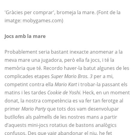
'Gràcies per comprar', bromeja la mare. (Font de la
imatge:
mobygames.com
)
Jocs amb la mare
Probablement seria bastant inexacte anomenar a la
meva mare una jugadora, però ella fa jocs, i té la
memòria que té. Recordo haver-la batut algunes de les
complicades etapes
Super Mario Bros. 3
per a mi,
competint contra ella
Mario Kart
i trobar-la passant els
matins i les tardes
Cookie de Yoshi.
Heck, en un moment
donat, la nostra competència es va fer tan ferotge al
primer
Mario Party
que tots dos vam desenvolupar
butllofes als palmells de les nostres mans a partir
d’aquests mini-jocs rotatius de bastons analògics
confusos. Des que vaig abandonar el niu, he fet