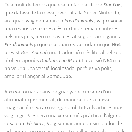
Feia molt de temps que era un fan hardcore
Star Fox
,
que datava de la meva joventut a la Super Nintendo,
així quan vaig demanar-ho
Pas d'animals
, va provocar
una resposta sorpresa. És cert que tenia un interès
pels dos jocs, però m’havia estat seguint amb ganes
Pas d'animals
ja que era quan es va cridar un joc N64
previst
Bosc Animal
(una traducció més literal del seu
títol en japonès
Doubutsu no Mori
). La versió N64 mai
no veuria una versió localitzada, però es va polir,
ampliar i llançar al GameCube.
Això va tornar abans de guanyar el cinisme d'un
aficionat experimentat, de manera que la meva
imaginació es va arrossegar amb tots els articles que
vaig llegir. S'espera una versió més pràctica d'alguna
cosa com
Els Sims
, Vaig somiar amb un simulador de
vida immersiu on vaig viure i treballar amb els animals.