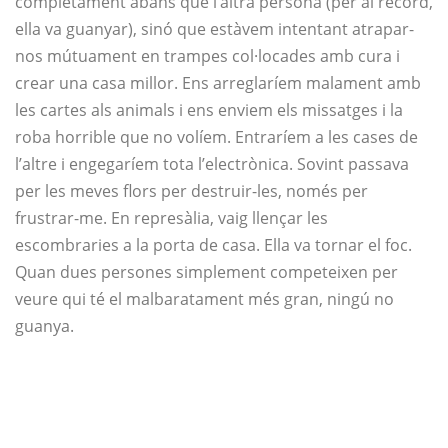
completament abans que l’altra persona (per al rècord,
ella va guanyar), sinó que estàvem intentant atrapar-
nos mútuament en trampes col·locades amb cura i
crear una casa millor. Ens arreglaríem malament amb
les cartes als animals i ens enviem els missatges i la
roba horrible que no volíem. Entraríem a les cases de
l’altre i engegaríem tota l’electrònica. Sovint passava
per les meves flors per destruir-les, només per
frustrar-me. En represàlia, vaig llençar les
escombraries a la porta de casa. Ella va tornar el foc.
Quan dues persones simplement competeixen per
veure qui té el malbaratament més gran, ningú no
guanya.