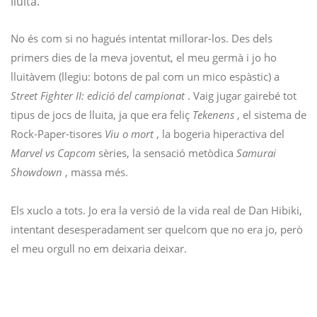
lluita.
No és com si no hagués intentat millorar-los. Des dels
primers dies de la meva joventut, el meu germà i jo ho
lluitàvem (llegiu: botons de pal com un mico espàstic) a
Street Fighter II: edició del campionat
. Vaig jugar gairebé tot
tipus de jocs de lluita, ja que era feliç
Tekenens
, el sistema de
Rock-Paper-tisores
Viu o mort
, la bogeria hiperactiva del
Marvel vs Capcom
sèries, la sensació metòdica
Samurai
Showdown
, massa més.
Els xuclo a tots. Jo era la versió de la vida real de Dan Hibiki,
intentant desesperadament ser quelcom que no era jo, però
el meu orgull no em deixaria deixar.