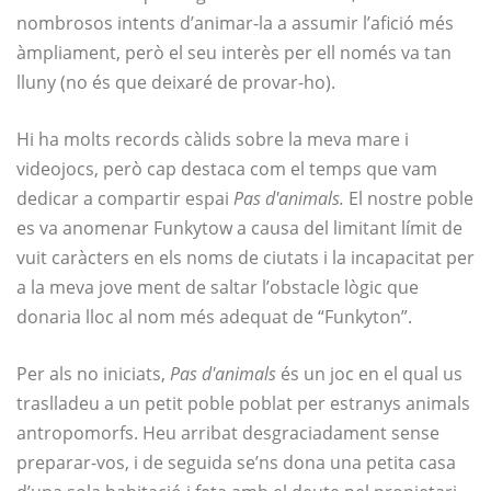
nombrosos intents d’animar-la a assumir l’afició més
àmpliament, però el seu interès per ell només va tan
lluny (no és que deixaré de provar-ho).
Hi ha molts records càlids sobre la meva mare i
videojocs, però cap destaca com el temps que vam
dedicar a compartir espai
Pas d'animals.
El nostre poble
es va anomenar Funkytow a causa del limitant límit de
vuit caràcters en els noms de ciutats i la incapacitat per
a la meva jove ment de saltar l’obstacle lògic que
donaria lloc al nom més adequat de “Funkyton”.
Per als no iniciats,
Pas d'animals
és un joc en el qual us
traslladeu a un petit poble poblat per estranys animals
antropomorfs. Heu arribat desgraciadament sense
preparar-vos, i de seguida se’ns dona una petita casa