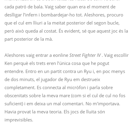
cada patró de bala. Vaig saber quan era el moment de
deslligar l’infern i bombardejar-ho tot. Aleshores, procuro
que el cul em lliuri a la meitat posterior del segon bucle,
però això queda al costat. És evident, sé que aquest joc és la
part posterior de la mà.
Aleshores vaig entrar a eonline
Street Fighter IV
. Vaig escollir
Ken perquè els trets eren l’única cosa que he pogut
entendre. Entro en un partit contra un Ryu i, en poc menys
de dos minuts, el jugador de Ryu em destrueix
completament. Es connecta al micròfon i parla sobre
obscenitats sobre la meva mare (com si el cul de cul no fos
suficient) i em deixa un mal comentari. No m'importava.
Havia provat la meva teoria. Els jocs de lluita són
imprevisibles.