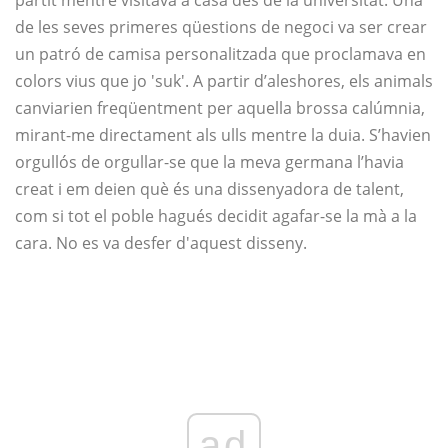
partit mentre visitava a casa des de la universitat. Una
de les seves primeres qüestions de negoci va ser crear
un patró de camisa personalitzada que proclamava en
colors vius que jo 'suk'. A partir d’aleshores, els animals
canviarien freqüentment per aquella brossa calúmnia,
mirant-me directament als ulls mentre la duia. S’havien
orgullós de orgullar-se que la meva germana l’havia
creat i em deien què és una dissenyadora de talent,
com si tot el poble hagués decidit agafar-se la mà a la
cara. No es va desfer d'aquest disseny.
ad