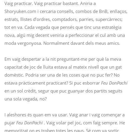
Vaig practicar. Vaig practicar bastant. Aniria a
Shoryuken.com i cercaria consells, combos de BnB, enllaços,
estrats, llistes d’ordres, comptadors, parries, supercàrrecs;
tot en va. Cada vegada que pensés que tinc una estratègia
nova, algú mig decent veniria a perfeccionar el cul amb una
moda vergonyosa. Normalment davant dels meus amics.
Em vaig despertar a la nit preguntant-me per què la meva
capacitat de joc de lluita estava al mateix nivell que un gat
domèstic. Podria ser una de les coses que no puc fer? No
estava pràcticament practicant? Si puc esborrar
Feu DonPachi
en un sol crèdit, segur que puc guanyar dos partits seguits
una sola vegada, no?
I aleshores és quan em va usar. Vaig anar i vaig començar a
pujar
Feu DonPachi
. Vaig volar pel joc, com faig sempre. He
memoritzat on es troben totes les naus. Sé com va sortir