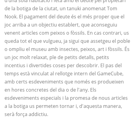
d’una sola habitació i feta amb el deute pel propietari
de la botiga de la ciutat, un tanuki anomenat Tom
Nook. El pagament del deute és el més proper que el
joc arriba a un objectiu establert, que aconseguiu
venent articles com peixos o fòssils. En cas contrari, us
queda tot el que vulgueu, ja sigui que assetgeu el poble
o ompliu el museu amb insectes, peixos, art i fòssils. És
un joc molt relaxat, ple de petits detalls, petits
incentius i divertides coses per descobrir. El pas del
temps està vinculat al rellotge intern del GameCube,
amb certs esdeveniments que només es produeixen
en hores concretes del dia o de l'any. Els
esdeveniments especials i la promesa de nous articles
a la botiga us permeten tornar i, d'aquesta manera,
serà força addictiu.