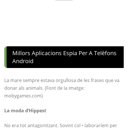
Millors Aplicacions Espia Per A Telèfons
Android
La mare sempre estava orgullosa de les frases que va
donar als animals. (Font de la imatge:
mobygames.com
)
La moda d’Hippest
No era tot antagonitzant. Sovint col • laboraríem per