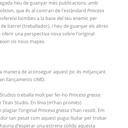
 vegada heu de guanyar més publicacions, amb
lition, que és al contrari de l'estàndard
Princesa
sfereixi bombes a la base del teu enemic per
de barret (treballador), i heu de guanyar els altres
ferir una perspectiva nova sobre l'original
ixin sis nous mapes.
ica manera de aconseguir aquest joc és mitjançant
ran llançaments UMD.
Studios treballa molt per fer-ho
Princesa grassa:
de Titan Studio. En línia (m’han promès)
 plagiar l’original
Princesa grassa
s’han resolt. Em
dor tan pesat com aquest pugui lluitar per trobar
hauria d’esperar una estrena sòlida aquesta