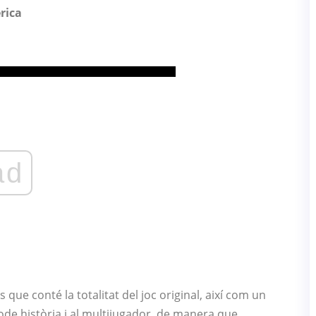
rica
ad
s que conté la totalitat del joc original, així com un
ode història i al multijugador, de manera que