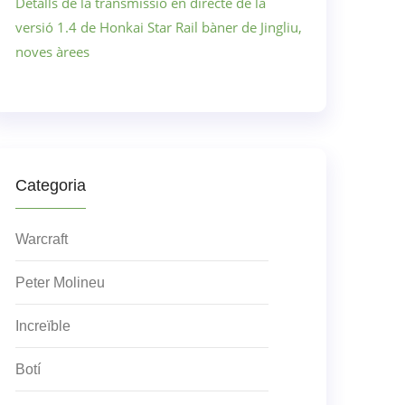
Detalls de la transmissió en directe de la
versió 1.4 de Honkai Star Rail bàner de Jingliu,
noves àrees
Categoria
Warcraft
Peter Molineu
Increïble
Botí