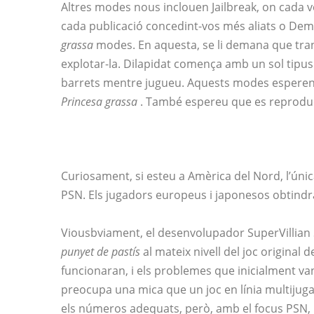
Altres modes nous inclouen Jailbreak, on cada
cada publicació concedint-vos més aliats o Demo
grassa
modes. En aquesta, se li demana que tran
explotar-la. Dilapidat comença amb un sol tipus 
barrets mentre jugueu. Aquests modes esperen o
Princesa grassa
. També espereu que es reprodue
Curiosament, si esteu a Amèrica del Nord, l’ún
PSN. Els jugadors europeus i japonesos obtind
Viousbviament, el desenvolupador SuperVillian 
punyet de pastís
al mateix nivell del joc original 
funcionaran, i els problemes que inicialment van
preocupa una mica que un joc en línia multijuga
els números adequats, però, amb el focus PSN, 