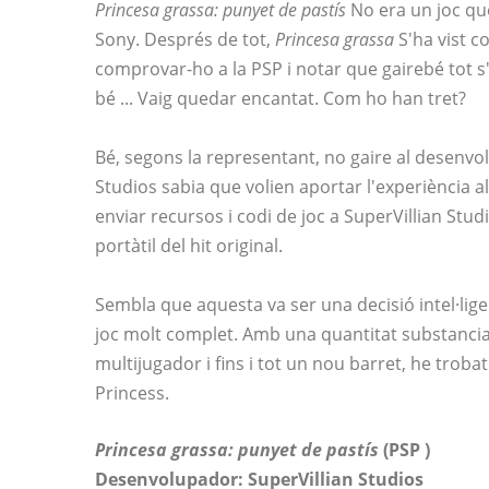
Princesa grassa: punyet de pastís
No era un joc qu
Sony. Després de tot,
Princesa grassa
S'ha vist co
comprovar-ho a la PSP i notar que gairebé tot s
bé ... Vaig quedar encantat. Com ho han tret?
Bé, segons la representant, no gaire al desenvol
Studios sabia que volien aportar l'experiència 
enviar recursos i codi de joc a SuperVillian Stud
portàtil del hit original.
Sembla que aquesta va ser una decisió intel·lige
joc molt complet. Amb una quantitat substanci
multijugador i fins i tot un nou barret, he trob
Princess.
Princesa grassa: punyet de pastís
(PSP
)
Desenvolupador: SuperVillian Studios