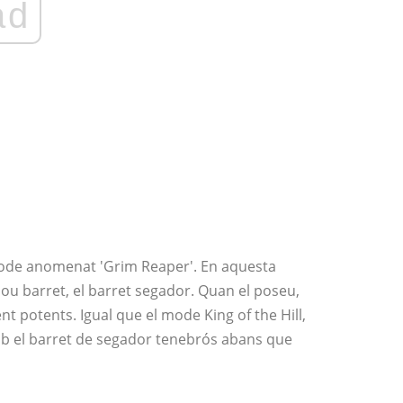
ad
mode anomenat 'Grim Reaper'. En aquesta
nou barret, el barret segador. Quan el poseu,
t potents. Igual que el mode King of the Hill,
mb el barret de segador tenebrós abans que