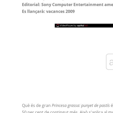
Editorial: Sony Computer Entertainment ame
Es llançarà: vacances 2009
Què és de gran
Princesa grassa: punyet de pastís
é
50 per cent de contingut més. Això s'aplica al m