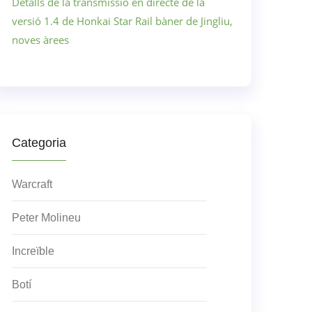
Detalls de la transmissió en directe de la
versió 1.4 de Honkai Star Rail bàner de Jingliu,
noves àrees
Categoria
Warcraft
Peter Molineu
Increïble
Botí