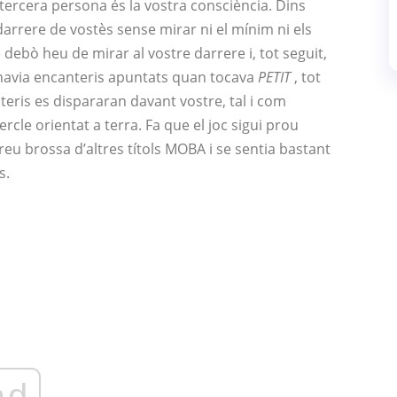
tercera persona és la vostra consciència. Dins
rrere de vostès sense mirar ni el mínim ni els
 debò heu de mirar al vostre darrere i, tot seguit,
hi havia encanteris apuntats quan tocava
PETIT
, tot
teris es dispararan davant vostre, tal i com
rcle orientat a terra. Fa que el joc sigui prou
eu brossa d’altres títols MOBA i se sentia bastant
s.
ad