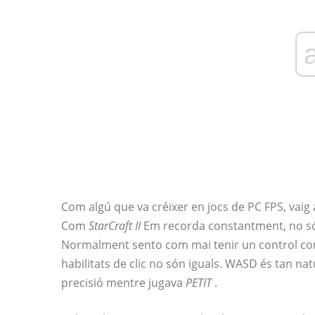
Com algú que va créixer en jocs de PC FPS, vai
Com
StarCraft II
Em recorda constantment, no sóc 
Normalment sento com mai tenir un control com
habilitats de clic no són iguals. WASD és tan na
precisió mentre jugava
PETIT
.