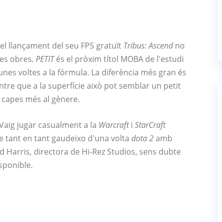
del llançament del seu FPS gratuït
Tribus: Ascend
no
les obres.
PETIT
és el pròxim títol MOBA de l'estudi
unes voltes a la fórmula. La diferència més gran és
tre que a la superfície això pot semblar un petit
 capes més al gènere.
 Vaig jugar casualment a la
Warcraft
i
StarCraft
e tant en tant gaudeixo d'una volta
dota 2
amb
 Harris, directora de Hi-Rez Studios, sens dubte
sponible.