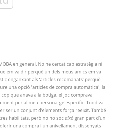
 MOBA en general. No he cercat cap estratègia ni
p que em va dir perquè un dels meus amics em va
tic enganxant als ‘articles recomanats’ perquè
eure una opció 'articles de compra automàtica', la
 cop que anava a la botiga, el joc comprava
element per al meu personatge específic. Todd va
r ser un conjunt d’elements força reeixit. També
stres habilitats, però no ho sóc
això
gran part d’un
 oferir una compra i un anivellament dissenyats