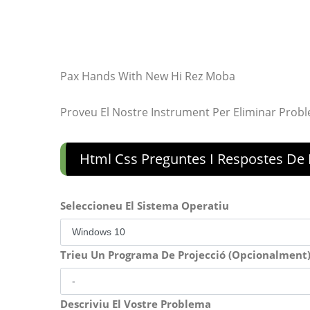
Pax Hands With New Hi Rez Moba
Proveu El Nostre Instrument Per Eliminar Prob
Html Css Preguntes I Respostes De L
Seleccioneu El Sistema Operatiu
Trieu Un Programa De Projecció (Opcionalment
Descriviu El Vostre Problema