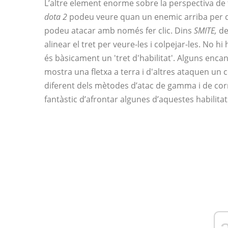
L’altre element enorme sobre la perspectiva de 
dota 2
podeu veure quan un enemic arriba per da
podeu atacar amb només fer clic. Dins
SMITE,
de
alinear el tret per veure-les i colpejar-les. No 
és bàsicament un 'tret d'habilitat'. Alguns encan
mostra una fletxa a terra i d'altres ataquen un ce
diferent dels mètodes d’atac de gamma i de corr
fantàstic d’afrontar algunes d’aquestes habilitat