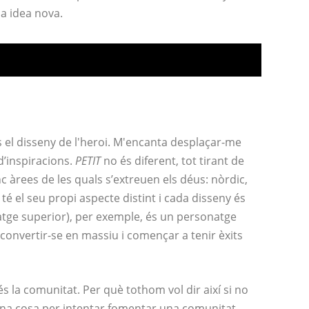
a idea nova.
s el disseny de l'heroi. M'encanta desplaçar-me
 d’inspiracions.
PETIT
no és diferent, tot tirant de
nc àrees de les quals s’extreuen els déus: nòrdic,
 té el seu propi aspecte distint i cada disseny és
atge superior), per exemple, és un personatge
s convertir-se en massiu i començar a tenir èxits
s la comunitat. Per què tothom vol dir així si no
guna cosa per intentar fomentar una comunitat