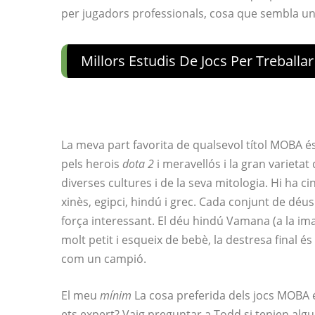
per jugadors professionals, cosa que sembla un
Millors Estudis De Jocs Per Treballar
La meva part favorita de qualsevol títol MOBA é
pels herois
dota 2
i meravellós i la gran varietat
diverses cultures i de la seva mitologia. Hi ha ci
xinès, egipci, hindú i grec. Cada conjunt de déus
força interessant. El déu hindú Vamana (a la im
molt petit i esqueix de bebè, la destresa final é
com un campió.
El meu
mínim
La cosa preferida dels jocs MOBA é
ets expert? Vaig preguntar a Todd si tenien al