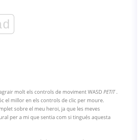
ad
g agrair molt els controls de moviment WASD
PETIT
.
el millor en els controls de clic per moure.
plet sobre el meu heroi, ja que les meves
tural per a mi que sentia com si tingués aquesta