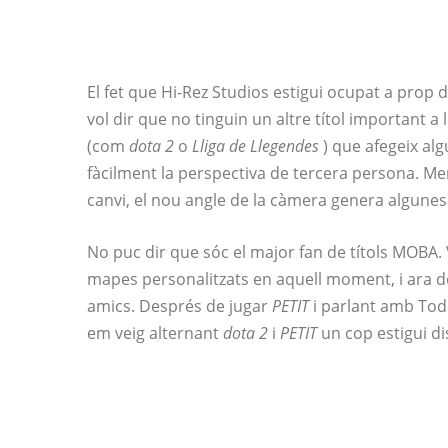
El fet que Hi-Rez Studios estigui ocupat a prop 
vol dir que no tinguin un altre títol important a 
(com
dota 2
o
Lliga de Llegendes
) que afegeix alg
fàcilment la perspectiva de tercera persona. Men
canvi, el nou angle de la càmera genera algunes
No puc dir que sóc el major fan de títols MOBA.
mapes personalitzats en aquell moment, i ara d
amics. Després de jugar
PETIT
i parlant amb Todd
em veig alternant
dota 2
i
PETIT
un cop estigui di