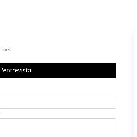
lemes
’entrevista
)