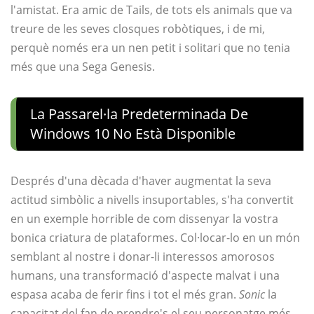
l'amistat. Era amic de Tails, de tots els animals que va
treure de les seves closques robòtiques, i de mi,
perquè només era un nen petit i solitari que no tenia
més que una Sega Genesis.
La Passarel·la Predeterminada De
Windows 10 No Està Disponible
Després d'una dècada d'haver augmentat la seva
actitud simbòlic a nivells insuportables, s'ha convertit
en un exemple horrible de com dissenyar la vostra
bonica criatura de plataformes. Col·locar-lo en un món
semblant al nostre i donar-li interessos amorosos
humans, una transformació d'aspecte malvat i una
espasa acaba de ferir fins i tot el més gran.
Sonic
la
capacitat del fan de prendre's el seu personatge més