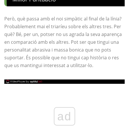
Però, què passa amb el noi simpàtic al final de la línia?
Probablement mai el triaríeu sobre els altres tres. Per
què? Bé, per un, potser no us agrada la seva aparença
en comparació amb els altres. Pot ser que tingui una
personalitat abrasiva i massa bonica que no pots
suportar. És possible que no tingui cap història o res
que us mantingui interessat a utilitzar-lo.
ad