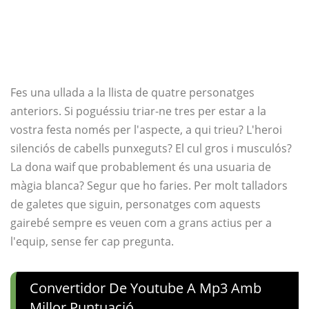
Fes una ullada a la llista de quatre personatges
anteriors. Si poguéssiu triar-ne tres per estar a la
vostra festa només per l'aspecte, a qui trieu? L'heroi
silenciós de cabells punxeguts? El cul gros i musculós?
La dona waif que probablement és una usuaria de
màgia blanca? Segur que ho faries. Per molt talladors
de galetes que siguin, personatges com aquests
gairebé sempre es veuen com a grans actius per a
l'equip, sense fer cap pregunta.
Convertidor De Youtube A Mp3 Amb
Millor Puntuació