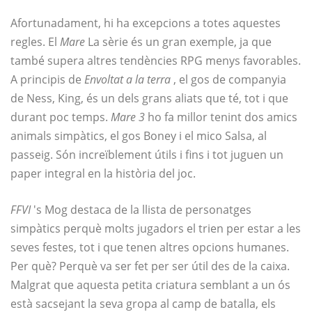
Afortunadament, hi ha excepcions a totes aquestes
regles. El
Mare
La sèrie és un gran exemple, ja que
també supera altres tendències RPG menys favorables.
A principis de
Envoltat a la terra
, el gos de companyia
de Ness, King, és un dels grans aliats que té, tot i que
durant poc temps.
Mare 3
ho fa millor tenint dos amics
animals simpàtics, el gos Boney i el mico Salsa, al
passeig. Són increïblement útils i fins i tot juguen un
paper integral en la història del joc.
FFVI
's Mog destaca de la llista de personatges
simpàtics perquè molts jugadors el trien per estar a les
seves festes, tot i que tenen altres opcions humanes.
Per què? Perquè va ser fet per ser útil des de la caixa.
Malgrat que aquesta petita criatura semblant a un ós
està sacsejant la seva gropa al camp de batalla, els