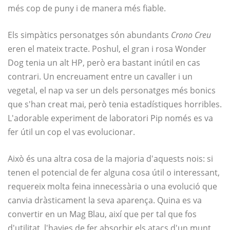
més cop de puny i de manera més fiable.
Els simpàtics personatges són abundants
Crono Creu
eren el mateix tracte. Poshul, el gran i rosa Wonder
Dog tenia un alt HP, però era bastant inútil en cas
contrari. Un encreuament entre un cavaller i un
vegetal, el nap va ser un dels personatges més bonics
que s'han creat mai, però tenia estadístiques horribles.
L'adorable experiment de laboratori Pip només es va
fer útil un cop el vas evolucionar.
Això és una altra cosa de la majoria d'aquests nois: si
tenen el potencial de fer alguna cosa útil o interessant,
requereix molta feina innecessària o una evolució que
canvia dràsticament la seva aparença. Quina es va
convertir en un Mag Blau, així que per tal que fos
d'utilitat, l'havies de fer absorbir els atacs d'un munt