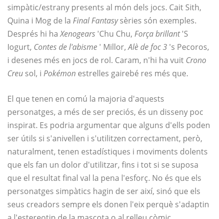
simpàtic/estrany presents al món dels jocs. Cait Sith,
Quina i Mog de la
Final Fantasy
sèries són exemples.
Després hi ha
Xenogears
'Chu Chu,
Força brillant
'S
Iogurt,
Contes de l'abisme
' Millor,
Alè de foc 3
's Pecoros,
i desenes més en jocs de rol. Caram, n'hi ha vuit
Crono
Creu
sol, i
Pokémon
estrelles gairebé res més que.
El que tenen en comú la majoria d'aquests
personatges, a més de ser preciós, és un disseny poc
inspirat. Es podria argumentar que alguns d'ells poden
ser útils si s'anivellen i s'utilitzen correctament, però,
naturalment, tenen estadístiques i moviments dolents
que els fan un dolor d'utilitzar, fins i tot si se suposa
que el resultat final val la pena l'esforç. No és que els
personatges simpàtics hagin de ser així, sinó que els
seus creadors sempre els donen l'eix perquè s'adaptin
a l'estereotip de la mascota o al relleu còmic.