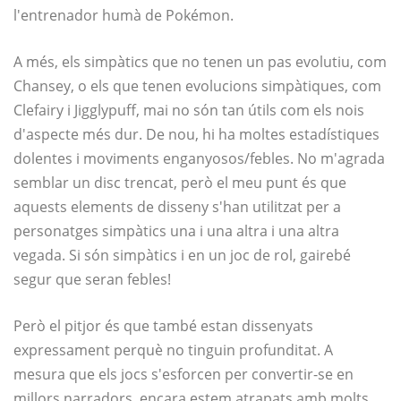
l'entrenador humà de Pokémon.
A més, els simpàtics que no tenen un pas evolutiu, com
Chansey, o els que tenen evolucions simpàtiques, com
Clefairy i Jigglypuff, mai no són tan útils com els nois
d'aspecte més dur. De nou, hi ha moltes estadístiques
dolentes i moviments enganyosos/febles. No m'agrada
semblar un disc trencat, però el meu punt és que
aquests elements de disseny s'han utilitzat per a
personatges simpàtics una i una altra i una altra
vegada. Si són simpàtics i en un joc de rol, gairebé
segur que seran febles!
Però el pitjor és que també estan dissenyats
expressament perquè no tinguin profunditat. A
mesura que els jocs s'esforcen per convertir-se en
millors narradors, encara estem atrapats amb molts