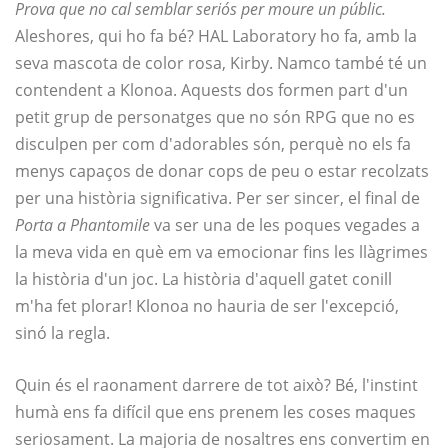
Prova que no cal semblar seriós per moure un públic.
Aleshores, qui ho fa bé? HAL Laboratory ho fa, amb la
seva mascota de color rosa, Kirby. Namco també té un
contendent a Klonoa. Aquests dos formen part d'un
petit grup de personatges que no són RPG que no es
disculpen per com d'adorables són, perquè no els fa
menys capaços de donar cops de peu o estar recolzats
per una història significativa. Per ser sincer, el final de
Porta a Phantomile
va ser una de les poques vegades a
la meva vida en què em va emocionar fins les llàgrimes
la història d'un joc. La història d'aquell gatet conill
m'ha fet plorar! Klonoa no hauria de ser l'excepció,
sinó la regla.
Quin és el raonament darrere de tot això? Bé, l'instint
humà ens fa difícil que ens prenem les coses maques
seriosament. La majoria de nosaltres ens convertim en