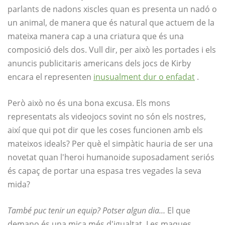
parlants de nadons xiscles quan es presenta un nadó o
un animal, de manera que és natural que actuem de la
mateixa manera cap a una criatura que és una
composició dels dos. Vull dir, per això les portades i els
anuncis publicitaris americans dels jocs de Kirby
encara el representen
inusualment dur o enfadat
.
Però això no és una bona excusa. Els mons
representats als videojocs sovint no són els nostres,
així que qui pot dir que les coses funcionen amb els
mateixos ideals? Per què el simpàtic hauria de ser una
novetat quan l'heroi humanoide suposadament seriós
és capaç de portar una espasa tres vegades la seva
mida?
També puc tenir un equip? Potser algun dia…
El que
demano és una mica més d'igualtat. Les maques