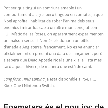
Pot ser que tingui un somriure amable i un
comportament alegre, però tingueu en compte, ja que
Noel aprofita l'habilitat de robar l'ànima dels seus
enemics i mirar-los cap a un altre món conegut com
l'Ull Místic de les Roses, on aparentment experimenten
un malson sense fi. Només els donaria un bitllet
d'anada a Anglaterra, francament. No es va anunciar
oficialment ni un preu ni una data de llançament, però
s'espera que Dead Apostle Noel s'uneixi a la llista més
tard aquest hivern, de manera que està de camí.
Sang fosa: Tipus Lumina
ja està disponible a PS4, PC,
Xbox One i Nintendo Switch.
Foamstars és el nou joc de