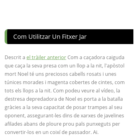
Com Utilitzar Un Fitxer Jar
Descrit a
el tràiler anterior
Com a caçadora caiguda
que caça la seva presa com un llop a la nit, l'apòstol
mort Noel té uns preciosos cabells rosats i unes
túnices morades i magenta cobertes de cintes, com
tots els llops a la nit. Com podeu veure al vídeo, la
destresa depredadora de Noel es porta a la batalla
gràcies a la seva capacitat de posar trampes al seu
oponent, assegurant-les dins de xarxes de javelines
afilades abans de ploure prou pals punxeguts per
convertir-los en un coixí de passador. Ai.