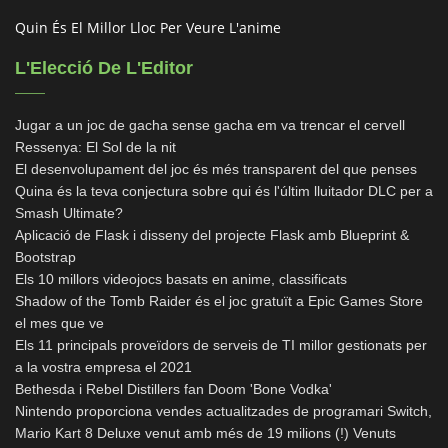
Quin És El Millor Lloc Per Veure L'anime
L'Elecció De L'Editor
Jugar a un joc de gacha sense gacha em va trencar el cervell
Ressenya: El Sol de la nit
El desenvolupament del joc és més transparent del que penses
Quina és la teva conjectura sobre qui és l'últim lluitador DLC per a
Smash Ultimate?
Aplicació de Flask i disseny del projecte Flask amb Blueprint &
Bootstrap
Els 10 millors videojocs basats en anime, classificats
Shadow of the Tomb Raider és el joc gratuït a Epic Games Store
el mes que ve
Els 11 principals proveïdors de serveis de TI millor gestionats per
a la vostra empresa el 2021
Bethesda i Rebel Distillers fan Doom 'Bone Vodka'
Nintendo proporciona vendes actualitzades de programari Switch,
Mario Kart 8 Deluxe venut amb més de 19 milions (!) Venuts