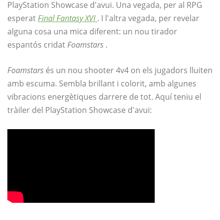
PlayStation Showcase d'avui. Una vegada, per al RPG
esperat
Final Fantasy XVI
. I l'altra vegada, per revelar
alguna cosa una mica diferent: un nou tirador
espantós cridat
Foamstars
.
Foamstars
és un nou shooter 4v4 on els jugadors lluiten
amb escuma. Sembla brillant i colorit, amb algunes
vibracions energètiques darrere de tot. Aquí teniu el
tràiler del PlayStation Showcase d'avui: