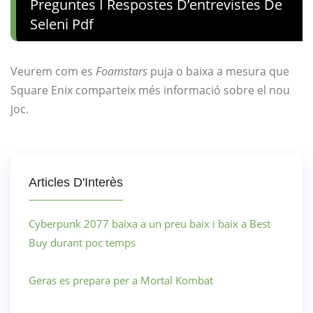
Preguntes I Respostes D’entrevistes De
Seleni Pdf
Veurem com es
Foamstars
puja o baixa a mesura que
Square Enix comparteix més informació sobre el nou
joc.
Articles D'Interès
Cyberpunk 2077 baixa a un preu baix i baix a Best
Buy durant poc temps
Geras es prepara per a Mortal Kombat