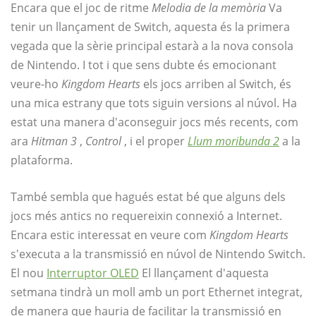
Encara que el joc de ritme
Melodia de la memòria
Va
tenir un llançament de Switch, aquesta és la primera
vegada que la sèrie principal estarà a la nova consola
de Nintendo. I tot i que sens dubte és emocionant
veure-ho
Kingdom Hearts
els jocs arriben al Switch, és
una mica estrany que tots siguin versions al núvol. Ha
estat una manera d'aconseguir jocs més recents, com
ara
Hitman 3
,
Control
, i el proper
Llum moribunda 2
a la
plataforma.
També sembla que hagués estat bé que alguns dels
jocs més antics no requereixin connexió a Internet.
Encara estic interessat en veure com
Kingdom Hearts
s'executa a la transmissió en núvol de Nintendo Switch.
El nou
Interruptor OLED
El llançament d'aquesta
setmana tindrà un moll amb un port Ethernet integrat,
de manera que hauria de facilitar la transmissió en