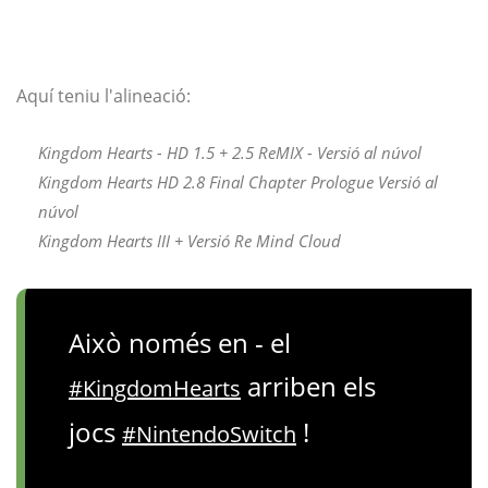
Aquí teniu l'alineació:
Kingdom Hearts - HD 1.5 + 2.5 ReMIX - Versió al núvol
Kingdom Hearts HD 2.8 Final Chapter Prologue Versió al
núvol
Kingdom Hearts III + Versió Re Mind Cloud
Això només en - el
arriben els
#KingdomHearts
jocs
!
#NintendoSwitch