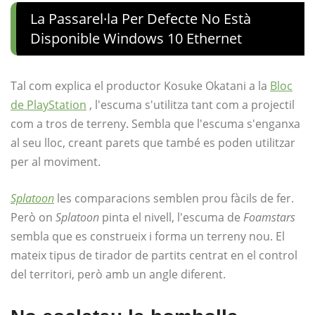
La Passarel·la Per Defecte No Està
Disponible Windows 10 Ethernet
Tal com explica el productor Kosuke Okatani a la
Bloc
de PlayStation
, l'escuma s'utilitza tant com a projectil
com a tros de terreny. Sembla que l'escuma s'enganxa
al seu lloc, creant parets que també es poden utilitzar
per al moviment.
Splatoon
les comparacions semblen prou fàcils de fer.
Però on
Splatoon
pinta el nivell, l'escuma de
Foamstars
sembla que es construeix i forma un terreny nou. El
mateix tipus de tirador de partits centrat en el control
del territori, però amb un angle diferent.