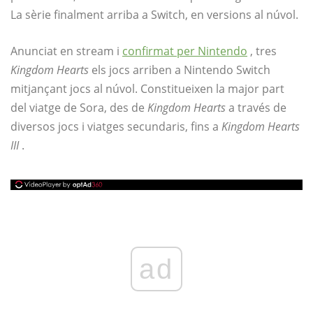
La sèrie finalment arriba a Switch, en versions al núvol.
Anunciat en stream i
confirmat per Nintendo
, tres
Kingdom Hearts
els jocs arriben a Nintendo Switch
mitjançant jocs al núvol. Constitueixen la major part
del viatge de Sora, des de
Kingdom Hearts
a través de
diversos jocs i viatges secundaris, fins a
Kingdom Hearts
III
.
ad