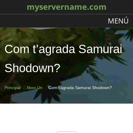
myservername.com
MENÚ
Com t’agrada Samurai
Shodown?
Principal
Xbox Un
Com t’agrada Samurai Shodown?