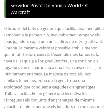
Servidor Privat De Vanilla World Of
Warcraft
El tirador del botí, un gènere que facilita una mentalitat
semblant a la persecució, inevitablement empeny els
seus jugadors cap a una única direcció més gratificant:
Obteniu la màxima velocitat possible amb la menor
quantitat d’esforç exercit. L’exemple més famós és la
cova del saqueig a l’original
Destino
, una zona on els
jugadors van disparar cap a una fosca cova en relligar
infinitament enemics. La majoria de tots els jocs
similars tenen una zona on la gent troba una
explotació que condueix a caigudes d’engranatges
d’alta velocitat. En un gènere que incentiva les
càrregues i els conjunts d’engranatges de màxima
velocitat mínima, per què els jugadors no van passar el