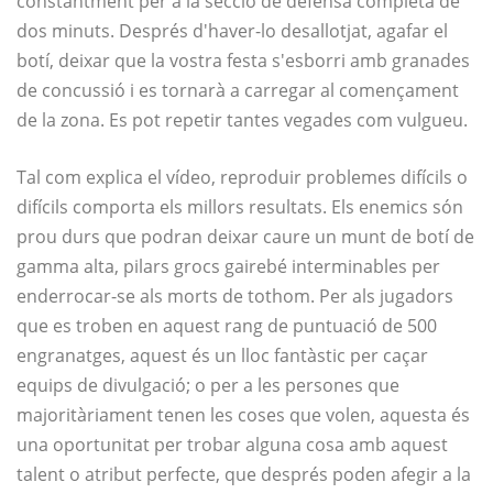
constantment per a la secció de defensa completa de
dos minuts. Després d'haver-lo desallotjat, agafar el
botí, deixar que la vostra festa s'esborri amb granades
de concussió i es tornarà a carregar al començament
de la zona. Es pot repetir tantes vegades com vulgueu.
Tal com explica el vídeo, reproduir problemes difícils o
difícils comporta els millors resultats. Els enemics són
prou durs que podran deixar caure un munt de botí de
gamma alta, pilars grocs gairebé interminables per
enderrocar-se als morts de tothom. Per als jugadors
que es troben en aquest rang de puntuació de 500
engranatges, aquest és un lloc fantàstic per caçar
equips de divulgació; o per a les persones que
majoritàriament tenen les coses que volen, aquesta és
una oportunitat per trobar alguna cosa amb aquest
talent o atribut perfecte, que després poden afegir a la