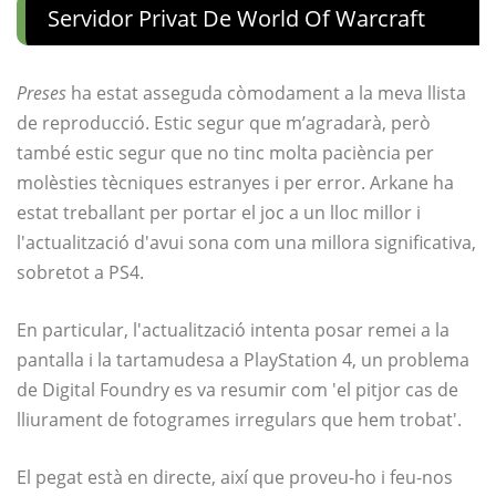
Servidor Privat De World Of Warcraft
Preses
ha estat asseguda còmodament a la meva llista
de reproducció. Estic segur que m’agradarà, però
també estic segur que no tinc molta paciència per
molèsties tècniques estranyes i per error. Arkane ha
estat treballant per portar el joc a un lloc millor i
l'actualització d'avui sona com una millora significativa,
sobretot a PS4.
En particular, l'actualització intenta posar remei a la
pantalla i la tartamudesa a PlayStation 4, un problema
de Digital Foundry es va resumir com 'el pitjor cas de
lliurament de fotogrames irregulars que hem trobat'.
El pegat està en directe, així que proveu-ho i feu-nos