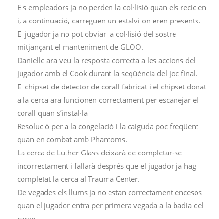
Els empleadors ja no perden la col·lisió quan els reciclen
i, a continuació, carreguen un estalvi on eren presents.
El jugador ja no pot obviar la col·lisió del sostre
mitjançant el manteniment de GLOO.
Danielle ara veu la resposta correcta a les accions del
jugador amb el Cook durant la seqüència del joc final.
El chipset de detector de corall fabricat i el chipset donat
a la cerca ara funcionen correctament per escanejar el
corall quan s’instal·la
Resolució per a la congelació i la caiguda poc freqüent
quan en combat amb Phantoms.
La cerca de Luther Glass deixarà de completar-se
incorrectament i fallarà després que el jugador ja hagi
completat la cerca al Trauma Center.
De vegades els llums ja no estan correctament encesos
quan el jugador entra per primera vegada a la badia del
cargo