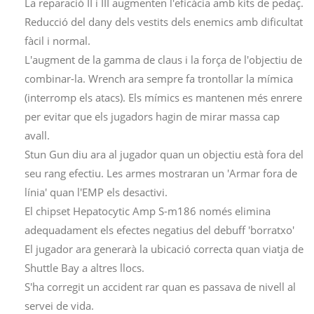
La reparació II i III augmenten l'eficàcia amb kits de pedaç.
Reducció del dany dels vestits dels enemics amb dificultat
fàcil i normal.
L'augment de la gamma de claus i la força de l'objectiu de
combinar-la. Wrench ara sempre fa trontollar la mímica
(interromp els atacs). Els mímics es mantenen més enrere
per evitar que els jugadors hagin de mirar massa cap
avall.
Stun Gun diu ara al jugador quan un objectiu està fora del
seu rang efectiu. Les armes mostraran un 'Armar fora de
línia' quan l'EMP els desactivi.
El chipset Hepatocytic Amp S-m186 només elimina
adequadament els efectes negatius del debuff 'borratxo'
El jugador ara generarà la ubicació correcta quan viatja de
Shuttle Bay a altres llocs.
S'ha corregit un accident rar quan es passava de nivell al
servei de vida.