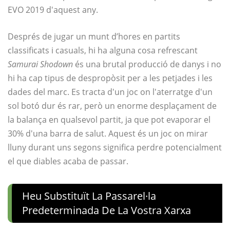
EVO 2019 d'aquest any.
Després de jugar un munt d’hores en partits
classificats i casuals, hi ha alguna cosa refrescant
Samurai Shodown
és una brutal producció de danys i no
hi ha cap tipus de despropòsit per a les petjades i les
dades del marc. Es tracta d'un joc on l'aterratge d'un
sol botó dur és rar, però un enorme desplaçament de
la balança en qualsevol partit, ja que pot evaporar el
30% d'una barra de salut. Aquest és un joc on mirar
lluny durant uns segons significa perdre potencialment
el que diables acaba de passar.
Heu Substituït La Passarel·la
Predeterminada De La Vostra Xarxa