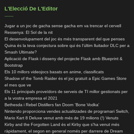
L'Elecció De L'Editor
Jugar a un joc de gacha sense gacha em va trencar el cervell
Ressenya: El Sol de la nit
El desenvolupament del joc és més transparent del que penses
Quina és la teva conjectura sobre qui és l'últim lluitador DLC per a
Smash Ultimate?
Aplicació de Flask i disseny del projecte Flask amb Blueprint &
Bootstrap
Els 10 millors videojocs basats en anime, classificats
Shadow of the Tomb Raider és el joc gratuït a Epic Games Store
el mes que ve
Els 11 principals proveïdors de serveis de TI millor gestionats per
a la vostra empresa el 2021
Bethesda i Rebel Distillers fan Doom 'Bone Vodka'
Nintendo proporciona vendes actualitzades de programari Switch,
Mario Kart 8 Deluxe venut amb més de 19 milions (!) Venuts
Kirby and the Forgotten Land és el Kirby que s'ha venut més
ràpidament, el segon en general només per darrere de Dream