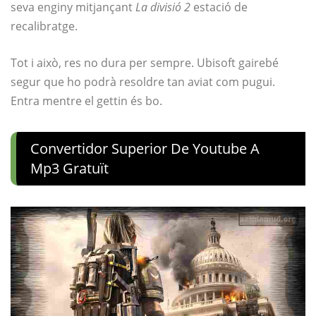
seva enginy mitjançant
La divisió 2
estació de
recalibratge.
Tot i això, res no dura per sempre. Ubisoft gairebé
segur que ho podrà resoldre tan aviat com pugui.
Entra mentre el gettin és bo.
Convertidor Superior De Youtube A
Mp3 Gratuït