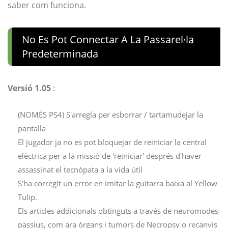
saber com funciona.
No Es Pot Connectar A La Passarel·la
Predeterminada
Versió 1.05
:
(NOMÉS PS4) S'arregla per esborrar / tartamudejar la
pantalla
El jugador ja no es pot bloquejar de reiniciar la central
elèctrica per a la missió de 'reiniciar' després d'haver
assassinat el tecnòpata a la vida útil
S'ha corregit un error en imitar la guitarra baixa al Yellow
Tulip.
Els articles addicionals obtinguts a través de neuromodes
passius, com ara òrgans i tumors de Necropsy o recanvis