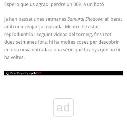
Espero que us agradi perdre un 30% a un botó
Ja han passat unes setmanes
Samurai Shodown
alliberat
amb una venjança malvada. Mentre he estat
reproduint-lo i seguint vídeos del torneig, fins i tot
dues setmanes fora, hi ha moltes coses per descobrir
en una nova entrada a una sèrie que fa anys que no hi
ha voltes.
ad