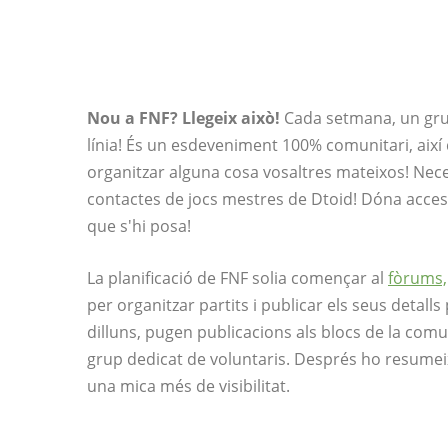
Nou a FNF? Llegeix això!
Cada setmana, un grup
línia! És un esdeveniment 100% comunitari, així q
organitzar alguna cosa vosaltres mateixos! Neces
contactes de jocs mestres de Dtoid! Dóna acces
que s'hi posa!
La planificació de FNF solia començar al
fòrums,
per organitzar partits i publicar els seus detalls
dilluns, pugen publicacions als blocs de la comu
grup dedicat de voluntaris. Després ho resumeix
una mica més de visibilitat.