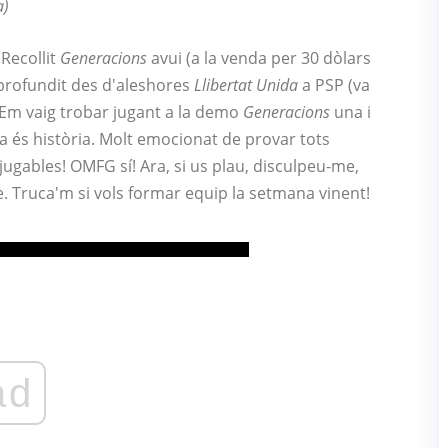
a)
 Recollit
Generacions
avui (a la venda per 30 dòlars
aprofundit des d'aleshores
Llibertat Unida
a PSP (va
. Em vaig trobar jugant a la demo
Generacions
una i
sta és història. Molt emocionat de provar tots
 jugables! OMFG sí! Ara, si us plau, disculpeu-me,
e. Truca'm si vols formar equip la setmana vinent!
ad