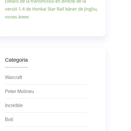
Detalls de la transmissió en directe de la
versió 1.4 de Honkai Star Rail bàner de Jingliu,
noves àrees
Categoria
Warcraft
Peter Molineu
Increïble
Botí