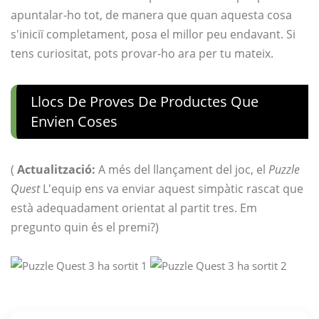
apuntalar-ho tot, de manera que quan aquesta cosa
s'iniciï completament, posa el millor peu endavant. Si
tens curiositat, pots provar-ho ara per tu mateix.
Llocs De Proves De Productes Que
Envien Coses
(
Actualització:
A més del llançament del joc, el
Puzzle
Quest
L'equip ens va enviar aquest simpàtic rascat que
està adequadament orientat al partit tres. Em
pregunto quin és el premi?)