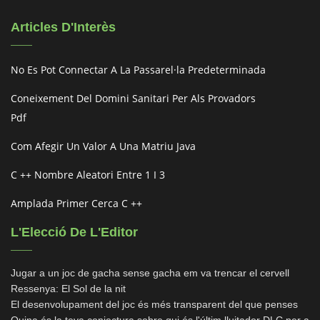
Articles D'Interès
No Es Pot Connectar A La Passarel·la Predeterminada
Coneixement Del Domini Sanitari Per Als Provadors
Pdf
Com Afegir Un Valor A Una Matriu Java
C ++ Nombre Aleatori Entre 1 I 3
Amplada Primer Cerca C ++
L'Elecció De L'Editor
Jugar a un joc de gacha sense gacha em va trencar el cervell
Ressenya: El Sol de la nit
El desenvolupament del joc és més transparent del que penses
Quina és la teva conjectura sobre qui és l'últim lluitador DLC per a