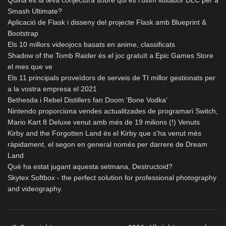
Smash Ultimate?
Aplicació de Flask i disseny del projecte Flask amb Blueprint &
Bootstrap
Els 10 millors videojocs basats en anime, classificats
Shadow of the Tomb Raider és el joc gratuït a Epic Games Store
el mes que ve
Els 11 principals proveïdors de serveis de TI millor gestionats per
a la vostra empresa el 2021
Bethesda i Rebel Distillers fan Doom 'Bone Vodka'
Nintendo proporciona vendes actualitzades de programari Switch,
Mario Kart 8 Deluxe venut amb més de 19 milions (!) Venuts
Kirby and the Forgotten Land és el Kirby que s'ha venut més
ràpidament, el segon en general només per darrere de Dream
Land
Què ha estat jugant aquesta setmana, Destructoid?
Skytex Softbox - the perfect solution for professional photography
and videography.