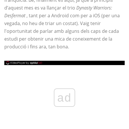
franquícia. Bé, finalment és aquí, ja que a principis
d’aquest mes es va llançar el trio
Dynasty Warriors:
Desfermat
, tant per a Android com per a iOS (per una
vegada, no heu de triar un costat). Vaig tenir
l'oportunitat de parlar amb alguns dels caps de cada
estudi per obtenir una mica de coneixement de la
producció i fins ara, tan bona.
ad