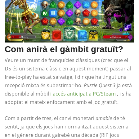
Com anirà el gàmbit gratuït?
Veure un munt de franquícies clàssiques (crec que el
DS és un sistema clàssic en aquest moment) passar al
free-to-play ha estat salvatge, i dir que ha tingut una
recepció mixta és subestimar-ho.
Puzzle Quest 3
ja està
disponible al mòbil
i accés anticipat a PC/Steam
, i s'ha
adoptat el mateix enfocament amb el joc gratuït.
Com a partit de tres, el canvi monetari
amable
de té
sentit, ja que els jocs han normalitzat aquest sistema
en el gènere durant gairebé una dècada (RIP jocs