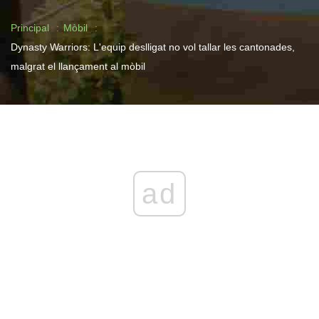
Principal
Mòbil
Dynasty Warriors: L'equip deslligat no vol tallar les cantonades,
malgrat el llançament al mòbil
ad