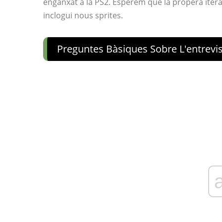
enganxat a la PS2. Esperem que la propera itera
inclogui nous sprites.
Preguntes Bàsiques Sobre L'entrevis