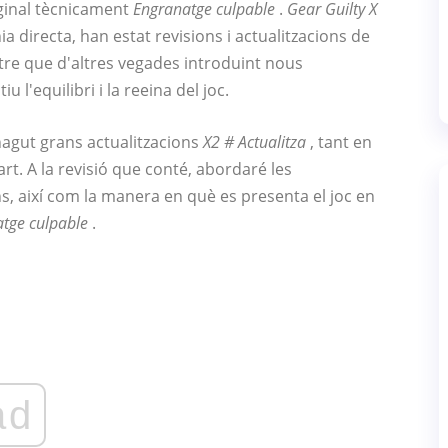
riginal tècnicament
Engranatge culpable
.
Gear Guilty X
ínia directa, han estat revisions i actualitzacions de
entre que d'altres vegades introduint nous
 l'equilibri i la reeina del joc.
 hagut grans actualitzacions
X2 # Actualitza
, tant en
t. A la revisió que conté, abordaré les
s, així com la manera en què es presenta el joc en
tge culpable
.
ad