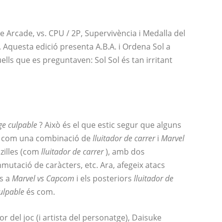
de Arcade, vs. CPU / 2P, Supervivència i Medalla del
. Aquesta edició presenta A.B.A. i Ordena Sol a
aquells que es preguntaven: Sol Sol és tan irritant
ge culpable
? Això és el que estic segur que alguns
c com una combinació de
lluitador de carrer
i
Marvel
nzilles (com
lluitador de carrer
), amb dos
mutació de caràcters, etc. Ara, afegeix atacs
ls a
Marvel vs Capcom
i els posteriors
lluitador de
ulpable
és com.
dor del joc (i artista del personatge), Daisuke