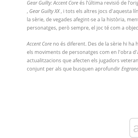
Gear Guilty: Accent Core
és l’última revisió de l’o
,
Gear Guilty XX
, i tots els altres jocs d'aquesta l
la sèrie, de vegades afegint-se a la història, m
personatges, però sempre, el joc té com a objectiu
Accent Core
no és diferent. Des de la sèrie hi ha
els moviments de personatges com en l'obra d'ar
actualitzacions que afecten els jugadors veteran
conjunt per als que busquen aprofundir
Engrana