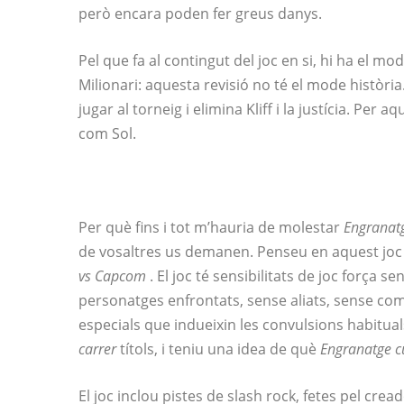
però encara poden fer greus danys.
Pel que fa al contingut del joc en si, hi ha el mo
Milionari: aquesta revisió no té el mode història
jugar al torneig i elimina Kliff i la justícia. Per 
com Sol.
Per què fins i tot m’hauria de molestar
Engranat
de vosaltres us demanen. Penseu en aquest jo
vs Capcom
. El joc té sensibilitats de joc força se
personatges enfrontats, sense aliats, sense com
especials que indueixin les convulsions habitua
carrer
títols, i teniu una idea de què
Engranatge c
El joc inclou pistes de slash rock, fetes pel crea