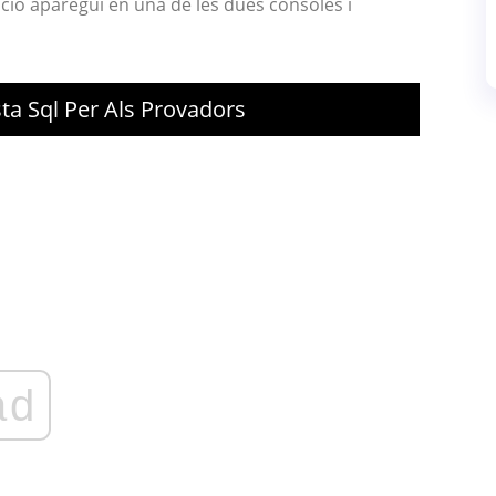
ció aparegui en una de les dues consoles i
ta Sql Per Als Provadors
ad