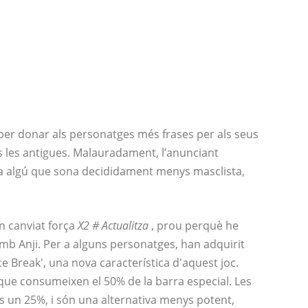
 per donar als personatges més frases per als seus
 les antigues. Malauradament, l’anunciant
er a algú que sona decididament menys masclista,
n canviat força
X2 # Actualitza
, prou perquè he
amb Anji. Per a alguns personatges, han adquirit
 Break', una nova característica d'aquest joc.
ue consumeixen el 50% de la barra especial. Les
 un 25%, i són una alternativa menys potent,