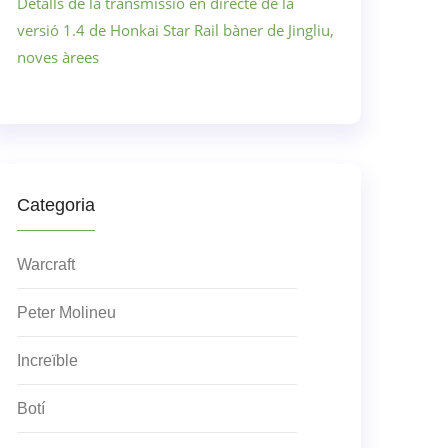
Detalls de la transmissió en directe de la
versió 1.4 de Honkai Star Rail bàner de Jingliu,
noves àrees
Categoria
Warcraft
Peter Molineu
Increïble
Botí