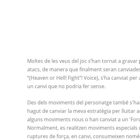
Moltes de les veus del joc s’han tornat a gravar
atacs, de manera que finalment seran canviades
“(Heaven or Hell! Fight”! Voice), s’ha canviat p
un canvi que no podria fer sense.
Des dels moviments del personatge també s'ha
hagut de canviar la meva estratègia per lluitar 
alguns moviments nous o han canviat a un 'Force
Normalment, es realitzen moviments especials q
ruptures de força, en canvi, consumeixen només