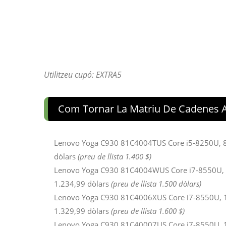
Utilitzeu cupó: EXTRA5
Com Tornar La Matriu De Cadenes A
Lenovo Yoga C930 81C4004TUS Core i5-8250U, 8
dòlars
(preu de llista 1.400 $)
Lenovo Yoga C930 81C4004WUS Core i7-8550U, 8
1.234,99 dòlars
(preu de llista 1.500 dòlars)
Lenovo Yoga C930 81C4006XUS Core i7-8550U, 1
1.329,99 dòlars
(preu de llista 1.600 $)
Lenovo Yoga C930 81C40007US Core i7-8550U, 16