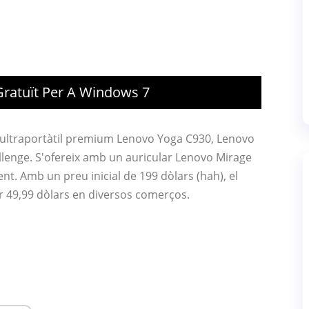
Gratuït Per A Windows 7
il ultraportàtil premium Lenovo Yoga C930, Lenovo
allenge. S'ofereix amb un auricular Lenovo Mirage
t. Amb un preu inicial de 199 dòlars (hah), el
er 49,99 dòlars en diversos comerços.