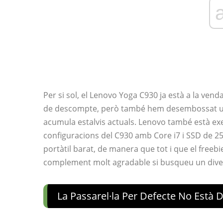
Per si sol, el Lenovo Yoga C930 ja està a la ven
de descompte, però també hem desembossat un
acumula estalvis actuals. Lenovo també està exe
configuracions del C930 amb Core i7 i SSD de 25
portàtil barat, de manera que tot i que el freeb
complement molt agradable si busqueu un diver
La Passarel·la Per Defecte No Està