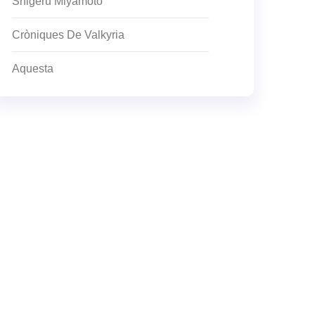
Shigeru Miyamoto
Cròniques De Valkyria
Aquesta