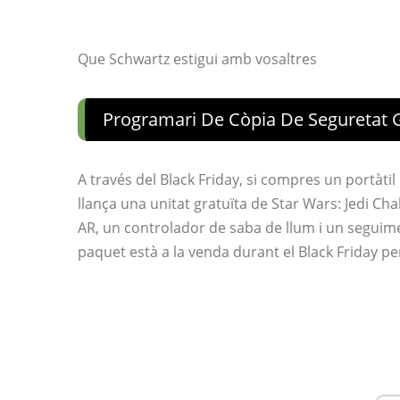
Que Schwartz estigui amb vosaltres
Programari De Còpia De Seguretat 
A través del Black Friday, si compres un portàt
llança una unitat gratuïta de Star Wars: Jedi Ch
AR, un controlador de saba de llum i un seguimen
paquet està a la venda durant el Black Friday p