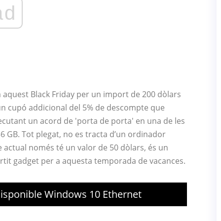
ad
da aquest Black Friday per un import de 200 dòlars
 cupó addicional del 5% de descompte que
cutant un acord de 'porta de porta' en una de les
6 GB. Tot plegat, no es tracta d’un ordinador
ie actual només té un valor de 50 dòlars, és un
tit gadget per a aquesta temporada de vacances.
 Disponible Windows 10 Ethernet