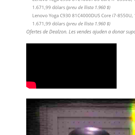
1.671,99 dòlars
(preu de llista 1.960 $)
Lenovo Yoga C930 81C4000DUS Core i7-8550U, 1
1.671,99 dòlars
(preu de llista 1.960 $)
Ofertes de Dealzon. Les vendes ajuden a donar supo