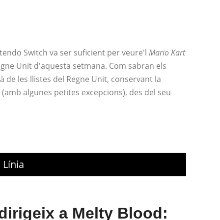
ntendo Switch va ser suficient per veure'l
Mario Kart
l Regne Unit d'aquesta setmana. Com sabran els
 de les llistes del Regne Unit, conservant la
 (amb algunes petites excepcions), des del seu
 Línia
irigeix ​​a Melty Blood: