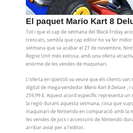
El paquet Mario Kart 8 De
Tot i que el cap de setmana del Black Friday a
trencats, sembla que cap editor ho va fer millor
setmana que va acabar el 27 de novembre, Ninte
Regne Unit més exitosa, amb una oferta atracti
enorme de les vendes de maquinari.
L'oferta en qüestió va veure que els clients van
digital de mega-vendedor
Mario Kart 8 Deluxe
, i
259,99 £. Aquest acord específic representa un 
la regió durant aquesta setmana, cosa que sup
maquinari de Nintendo en comparació amb la m
les vendes de jocs i accessoris de Nintendo dura
arribar aviat per a l'editor.