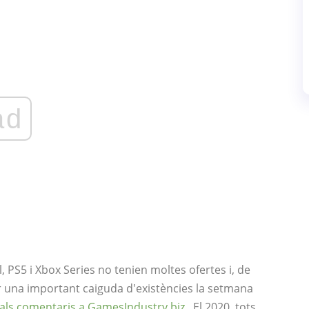
ad
PS5 i Xbox Series no tenien moltes ofertes i, de
enir una important caiguda d'existències la setmana
als comentaris a GamesIndustry.biz
. El 2020, tots