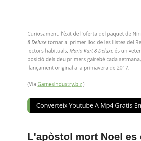
Curiosament, l'èxit de l'oferta del paquet de Ni
8 Deluxe
tornar al primer lloc de les llistes de
lectors habituals,
Mario Kart 8 Deluxe
és un veterà
posició dels deu primers gairebé cada setmana,
llançament original a la primavera de 2017.
(Via
GamesIndustry.biz
)
Converteix Youtube A Mp4 Gratis En
L'apòstol mort Noel es d