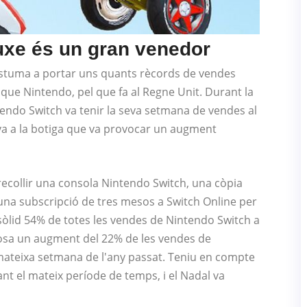
luxe és un gran venedor
costuma a portar uns quants rècords de vendes
 que Nintendo, pel que fa al Regne Unit. Durant la
ndo Switch va tenir la seva setmana de vendes al
va a la botiga que va provocar un augment
 recollir una consola Nintendo Switch, una còpia
 una subscripció de tres mesos a Switch Online per
sòlid 54% de totes les vendes de Nintendo Switch a
osa un augment del 22% de les vendes de
ateixa setmana de l'any passat. Teniu en compte
nt el mateix període de temps, i el Nadal va