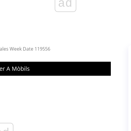
ad
Sales Week Date 119556
Per A Mòbils