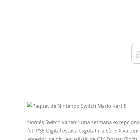
Només Switch va tenir una setmana excepcional, 
fet, PS5 Digital estava esgotat i la Sèrie X va t
anterior, va dir l'estadístic de GfK Dorian Bloch.