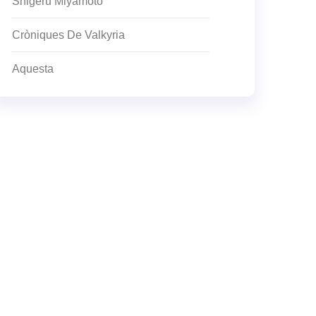
Shigeru Miyamoto
Cròniques De Valkyria
Aquesta