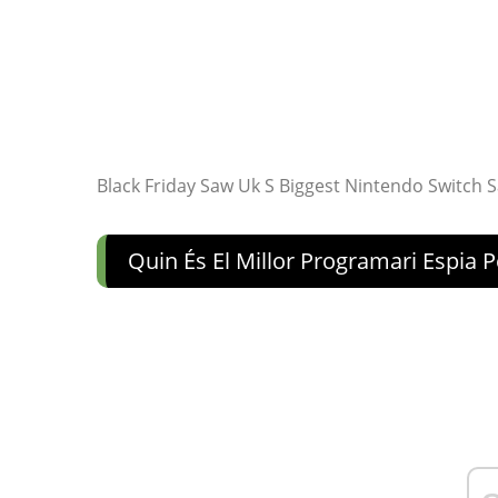
Black Friday Saw Uk S Biggest Nintendo Switch 
Quin És El Millor Programari Espia 