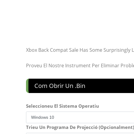
Xbox Back Compat Sale Has Some Surprisingly L
Proveu El Nostre Instrument Per Eliminar Prob
Com Obrir Un .bin
Seleccioneu El Sistema Operatiu
Trieu Un Programa De Projecció (Opcionalment