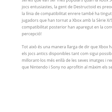
sèries que van ser més populars quan la Xbox 36
jocs entusiastes, la gent de Destructoid es preo
la línia de compatibilitat enrere també ha ting
jugadors que han tornat a Xbox amb la Sèrie X/S 
compatibilitat posterior han aparegut en la co
percepció!
Tot això és una manera llarga de dir que Xbox
els jocs antics disponibles tant com sigui possi
millorant-los més enllà de les seves imatges i r
que Nintendo i Sony no aprofitin al màxim els s