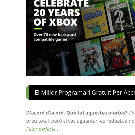
El Millor Programari Gratuït Per Acc
D'acord d'acord. Què tal aquestes ofertes?
? 
preu total, però si vas aguantar, es redueix a n
Futur perfecte
.