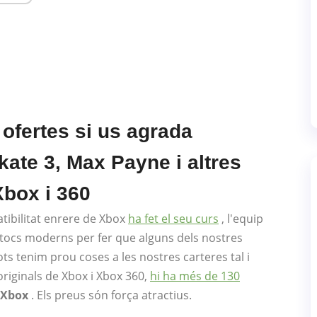
 ofertes si us agrada
Skate 3, Max Payne i altres
Xbox i 360
tibilitat enrere de Xbox
ha fet el seu curs
, l'equip
i tocs moderns per fer que alguns dels nostres
ots tenim prou coses a les nostres carteres tal i
originals de Xbox i Xbox 360,
hi ha més de 130
 Xbox
. Els preus són força atractius.