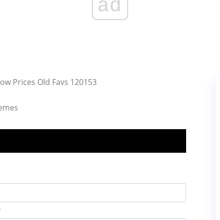
ad
ow Prices Old Favs 120153
lemes
)