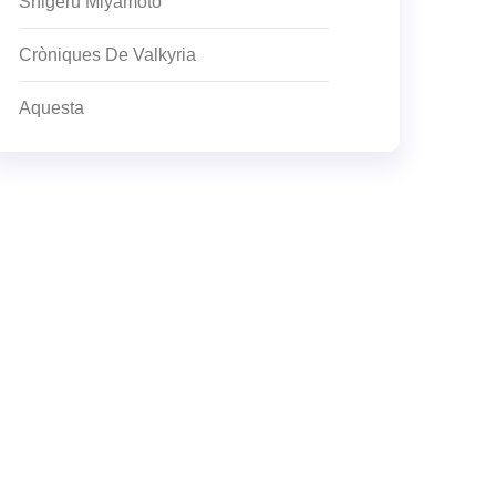
Shigeru Miyamoto
Cròniques De Valkyria
Aquesta