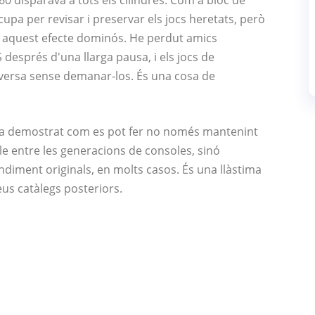
0 disparava a tots els cilindres. Com a bloc de
cupa per revisar i preservar els jocs heretats, però
ut aquest efecte dominós. He perdut amics
després d'una llarga pausa, i els jocs de
nversa sense demanar-los. És una cosa de
 ha demostrat com es pot fer no només mantenint
ble entre les generacions de consoles, sinó
endiment originals, en molts casos. És una llàstima
eus catàlegs posteriors.