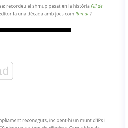
se: recordeu el shmup pesat en la història
Fill de
 editor fa una dècada amb jocs com
Ramat
?
ad
mpliament reconeguts, incloent-hi un munt d'IPs i