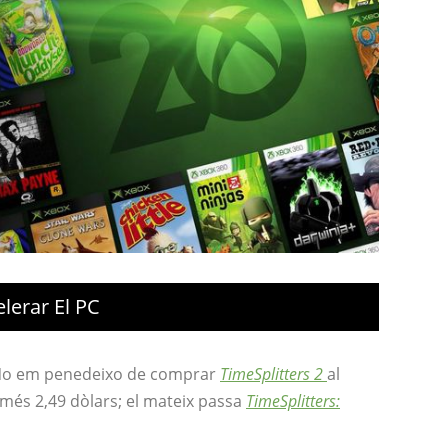
elerar El PC
No em penedeixo de comprar
TimeSplitters 2
al
omés 2,49 dòlars; el mateix passa
TimeSplitters: