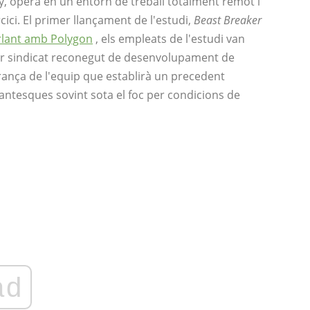
, opera en un entorn de treball totalment remot i
cici. El primer llançament de l'estudi,
Beast Breaker
rlant amb Polygon
, els empleats de l'estudi van
imer sindicat reconegut de desenvolupament de
rança de l'equip que establirà un precedent
gantesques sovint sota el foc per condicions de
ad