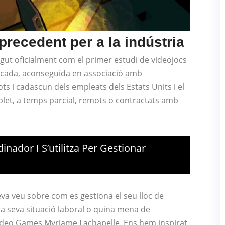
precedent per a la indústria
gut oficialment com el primer estudi de videojocs
ificada, aconseguida en associació amb
 i cadascun dels empleats dels Estats Units i el
let, a temps parcial, remots o contractats amb
inador I S’utilitza Per Gestionar
seva veu sobre com es gestiona el seu lloc de
 la seva situació laboral o quina mena de
Vodeo Games Myriame Lachapelle. Ens hem inspirat