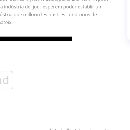
la indústria del joc i esperem poder establir un
ústria que millorin les nostres condicions de
mateix.
ad