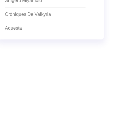
Shigeru Miyamoto
Cròniques De Valkyria
Aquesta