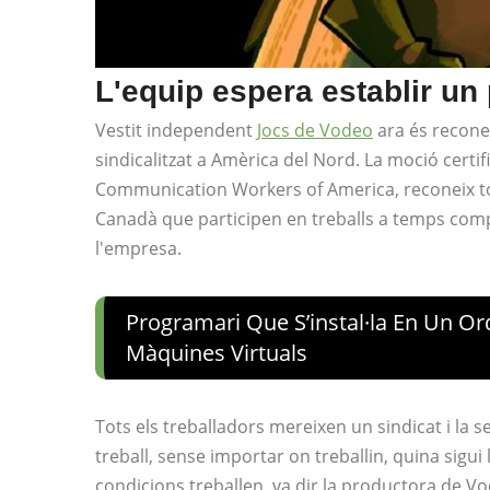
L'equip espera establir un 
Vestit independent
Jocs de Vodeo
ara és recone
sindicalitzat a Amèrica del Nord. La moció cert
Communication Workers of America, reconeix tots
Canadà que participen en treballs a temps comp
l'empresa.
Programari Que S’instal·la En Un Ord
Màquines Virtuals
Tots els treballadors mereixen un sindicat i la 
treball, sense importar on treballin, quina sigui
condicions treballen, va dir la productora de 