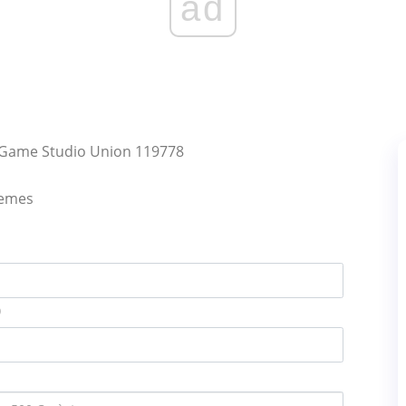
ad
 Game Studio Union 119778
lemes
)