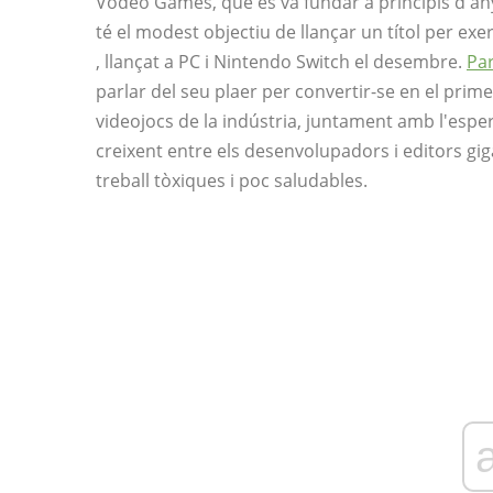
Vodeo Games, que es va fundar a principis d'any
té el modest objectiu de llançar un títol per exer
, llançat a PC i Nintendo Switch el desembre.
Pa
parlar del seu plaer per convertir-se en el pr
videojocs de la indústria, juntament amb l'espe
creixent entre els desenvolupadors i editors gi
treball tòxiques i poc saludables.