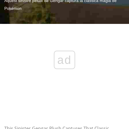
Aquest sinistre peluix de Gengar captura la clàssica màgia de
Pokémon
ad
This Sinister Gengar Plush Captures That Classic