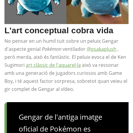
L'art conceptual cobra vida
No pensar en un humil tuit sobre un peluix Gengar
d'aspecte genial
Pokémon
ventilador
@osakaplush
,
però merda, això és fantàstic. El peluix evoca el de Ken
Sugimori
art clàssic de l'aquarel·la
això va ressonar
amb una generació de jugadors curiosos amb Game
Boy, i té aquest factor sorpresa, sobretot quan veieu el
gir complet de Gengar al vídeo.
Gengar de l'antiga imatge
oficial de Pokémon es