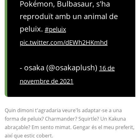
Pokémon, Bulbasaur, s'ha
reproduït amb un animal de
peluix.
#peluix
pic.twitter.com/dEWh2HKmhd
- osaka (@osakaplush)
16 de
novembre de 2021
Quin dimoni t'agradaria veure'ls adaptar-se a una
forma de peluix? Charmander? Squirtle? Un Kakuna
abraçable? Em sento mimat. Gengar és el meu preferit,
així que estic cobert.