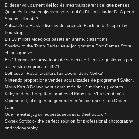
El desenvolupament del joc és més transparent del que penses
Quina és la teva conjectura sobre qui és l'últim lluitador DLC per a
Smash Ultimate?
Aplicació de Flask i disseny del projecte Flask amb Blueprint &
Bootstrap
Els 10 millors videojocs basats en anime, classificats
Shadow of the Tomb Raider és el joc gratuït a Epic Games Store
el mes que ve
Els 11 principals proveïdors de serveis de TI millor gestionats per
a la vostra empresa el 2021
Bethesda i Rebel Distillers fan Doom 'Bone Vodka'
Nintendo proporciona vendes actualitzades de programari Switch,
Mario Kart 8 Deluxe venut amb més de 19 milions (!) Venuts
Kirby and the Forgotten Land és el Kirby que s'ha venut més
ràpidament, el segon en general només per darrere de Dream
Land
Què ha estat jugant aquesta setmana, Destructoid?
Skytex Softbox - the perfect solution for professional photography
and videography.