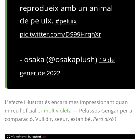
reprodueix amb un animal
de peluix.
#peluix
pic.twitter.com/DS99HrqhXr
- osaka (@osakaplush)
19 de
gener de 2022
L'efecte il·lustrat és encara més impressionant quan
mireu l'oficial...
i molt violeta
— Pelussos Gengar per a
comparació. Vull dir, segur, estan bé.
Però això
!