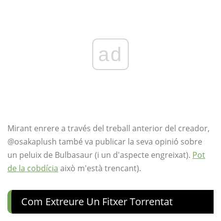
ad
Mirant enrere a través del treball anterior del creador,
@osakaplush també va publicar la seva opinió sobre
un peluix de Bulbasaur (i un d'aspecte engreixat).
Pot
de la cobdícia
això m'està trencant).
Com Extreure Un Fitxer Torrentat