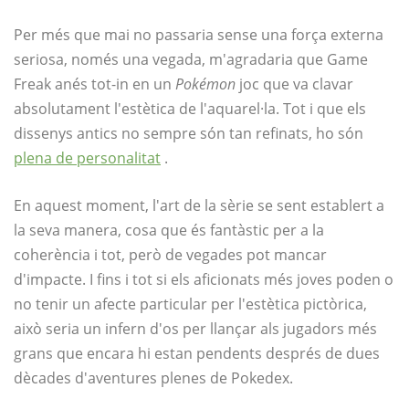
Per més que mai no passaria sense una força externa
seriosa, només una vegada, m'agradaria que Game
Freak anés tot-in en un
Pokémon
joc que va clavar
absolutament l'estètica de l'aquarel·la. Tot i que els
dissenys antics no sempre són tan refinats, ho són
plena de personalitat
.
En aquest moment, l'art de la sèrie se sent establert a
la seva manera, cosa que és fantàstic per a la
coherència i tot, però de vegades pot mancar
d'impacte. I fins i tot si els aficionats més joves poden o
no tenir un afecte particular per l'estètica pictòrica,
això seria un infern d'os per llançar als jugadors més
grans que encara hi estan pendents després de dues
dècades d'aventures plenes de Pokedex.