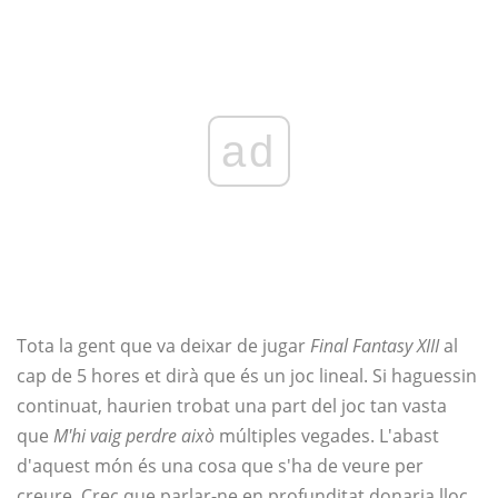
ad
Tota la gent que va deixar de jugar
Final Fantasy XIII
al
cap de 5 hores et dirà que és un joc lineal. Si haguessin
continuat, haurien trobat una part del joc tan vasta
que
M'hi vaig perdre
això
múltiples vegades. L'abast
d'aquest món és una cosa que s'ha de veure per
creure. Crec que parlar-ne en profunditat donaria lloc