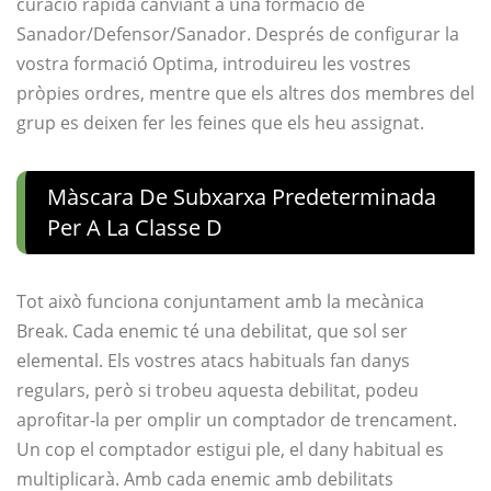
curació ràpida canviant a una formació de
Sanador/Defensor/Sanador. Després de configurar la
vostra formació Optima, introduireu les vostres
pròpies ordres, mentre que els altres dos membres del
grup es deixen fer les feines que els heu assignat.
Màscara De Subxarxa Predeterminada
Per A La Classe D
Tot això funciona conjuntament amb la mecànica
Break. Cada enemic té una debilitat, que sol ser
elemental. Els vostres atacs habituals fan danys
regulars, però si trobeu aquesta debilitat, podeu
aprofitar-la per omplir un comptador de trencament.
Un cop el comptador estigui ple, el dany habitual es
multiplicarà. Amb cada enemic amb debilitats