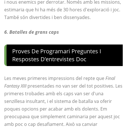
i nous enemics per derrotar. Només amb les missions,
estimaria que hi ha més de 30 hores d'exploració i joc.
També són divertides i ben dissenyades.
6. Batalles de grans caps
Proves De Programari Preguntes I
Respostes D’entrevistes Doc
Les meves primeres impressions del repte que
Final
Fantasy XIII
presentades no van ser del tot positives. Les
primeres trobades amb els caps van ser d'una
senzillesa insultant, i el sistema de batalla va oferir
poques opcions per acabar amb els dolents. Em
preocupava que simplement caminaria per aquest joc
amb poc o cap desafiament. Això va canviar