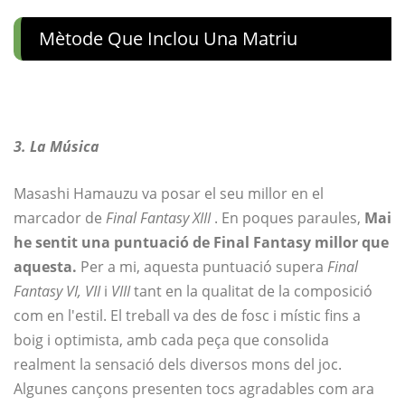
Mètode Que Inclou Una Matriu
3. La Música
Masashi Hamauzu va posar el seu millor en el
marcador de
Final Fantasy XIII
. En poques paraules,
Mai
he sentit una puntuació de Final Fantasy millor que
aquesta.
Per a mi, aquesta puntuació supera
Final
Fantasy VI, VII
i
VIII
tant en la qualitat de la composició
com en l'estil. El treball va des de fosc i místic fins a
boig i optimista, amb cada peça que consolida
realment la sensació dels diversos mons del joc.
Algunes cançons presenten tocs agradables com ara