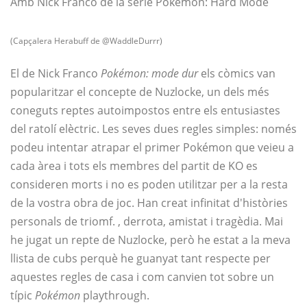
Amb Nick Franco de la sèrie Pokemon: Hard Mode
(Capçalera Herabuff de @WaddleDurrr)
El de Nick Franco
Pokémon: mode dur
els còmics van
popularitzar el concepte de Nuzlocke, un dels més
coneguts reptes autoimpostos entre els entusiastes
del ratolí elèctric. Les seves dues regles simples: només
podeu intentar atrapar el primer Pokémon que veieu a
cada àrea i tots els membres del partit de KO es
consideren morts i no es poden utilitzar per a la resta
de la vostra obra de joc. Han creat infinitat d'històries
personals de triomf. , derrota, amistat i tragèdia. Mai
he jugat un repte de Nuzlocke, però he estat a la meva
llista de cubs perquè he guanyat tant respecte per
aquestes regles de casa i com canvien tot sobre un
típic
Pokémon
playthrough.