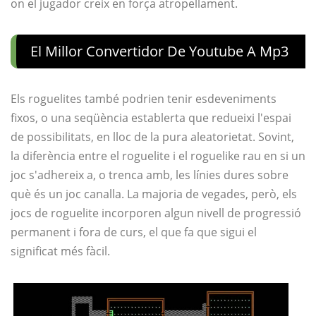
on el jugador creix en força atropellament.
El Millor Convertidor De Youtube A Mp3
Els roguelites també podrien tenir esdeveniments
fixos, o una seqüència establerta que redueixi l'espai
de possibilitats, en lloc de la pura aleatorietat. Sovint,
la diferència entre el roguelite i el roguelike rau en si un
joc s'adhereix a, o trenca amb, les línies dures sobre
què és un joc canalla. La majoria de vegades, però, els
jocs de roguelite incorporen algun nivell de progressió
permanent i fora de curs, el que fa que sigui el
significat més fàcil.