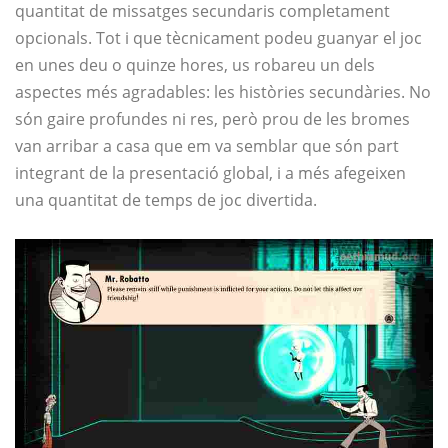
quantitat de missatges secundaris completament
opcionals. Tot i que tècnicament podeu guanyar el joc
en unes deu o quinze hores, us robareu un dels
aspectes més agradables: les històries secundàries. No
són gaire profundes ni res, però prou de les bromes
van arribar a casa que em va semblar que són part
integrant de la presentació global, i a més afegeixen
una quantitat de temps de joc divertida.