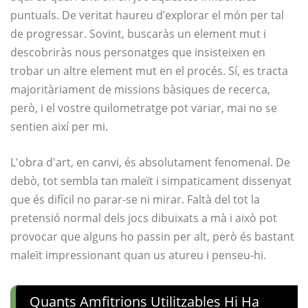
puntuals. De veritat haureu d’explorar el món per tal
de progressar. Sovint, buscaràs un element mut i
descobriràs nous personatges que insisteixen en
trobar un altre element mut en el procés. Sí, es tracta
majoritàriament de missions bàsiques de recerca,
però, i el vostre quilometratge pot variar, mai no se
sentien així per mi.
L'obra d'art, en canvi, és absolutament fenomenal. De
debò, tot sembla tan maleït i simpaticament dissenyat
que és difícil no parar-se ni mirar. Faltà del tot la
pretensió normal dels jocs dibuixats a mà i això pot
provocar que alguns ho passin per alt, però és bastant
maleït impressionant quan us atureu i penseu-hi.
Quants Amfitrions Utilitzables Hi Ha