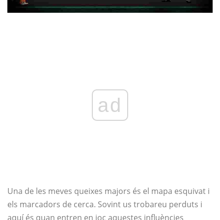
ad
Una de les meves queixes majors és el mapa esquivat i
els marcadors de cerca. Sovint us trobareu perduts i
aquí és quan entren en joc aquestes influències