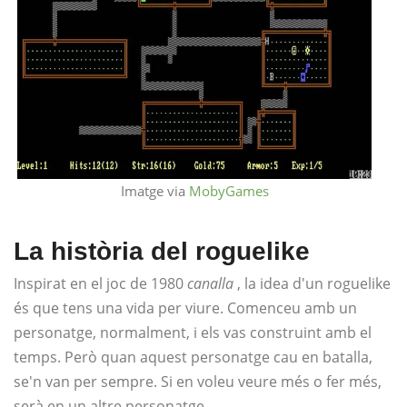
Imatge via
MobyGames
La història del roguelike
Inspirat en el joc de 1980
canalla
, la idea d'un roguelike
és que tens una vida per viure. Comenceu amb un
personatge, normalment, i els vas construint amb el
temps. Però quan aquest personatge cau en batalla,
se'n van per sempre. Si en voleu veure més o fer més,
serà en un altre personatge.