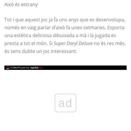
Això és estrany
Tot i que aquest joc ja fa uns anys que es desenvolupa,
només en vaig parlar d’això fa unes setmanes. Esporta
una estètica deliciosa dibuixada a mà i la jugada es
presta a tot el món. Si
Super Daryl Deluxe
no és res més,
és sens dubte un joc interessant.
ad