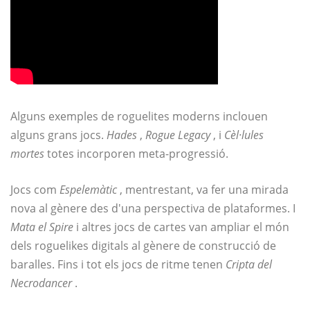
Alguns exemples de roguelites moderns inclouen
alguns grans jocs.
Hades
,
Rogue Legacy
, i
Cèl·lules
mortes
totes incorporen meta-progressió.
Jocs com
Espelemàtic
, mentrestant, va fer una mirada
nova al gènere des d'una perspectiva de plataformes. I
Mata el Spire
i altres jocs de cartes van ampliar el món
dels roguelikes digitals al gènere de construcció de
baralles. Fins i tot els jocs de ritme tenen
Cripta del
Necrodancer
.