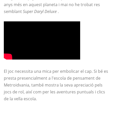
anys més en aquest planeta i mai no he trobat res
semblant
Super Daryl Deluxe
.
El joc necessita una mica per embolicar el cap. Si bé es
presta presencialment a l'escola de pensament de
Metroidvania, també mostra la seva apreciació pels
jocs de rol, així com per les aventures puntuals i clics
de la vella escola.