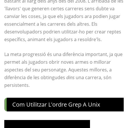
bastant al llarg dels anys des del 2008. L'arribada de les
'llavors' que generen certes carreres sens dubte va
canviar les coses, ja que els jugadors ara podien jugar
essencialment a les carreres dels altres. Els
desenvolupadors podrien utilitzar-ho per crear reptes
específics, animant els jugadors a resoldre'ls.
La meta progressió és una diferència important, ja que
permet als jugadors obrir noves armes o millorar
aspectes del seu personatge. Aquestes millores, a
diferència de les obtingudes
dins
una carrera, són
persistents.
Com Utilitzar L'ordre Grep A Unix