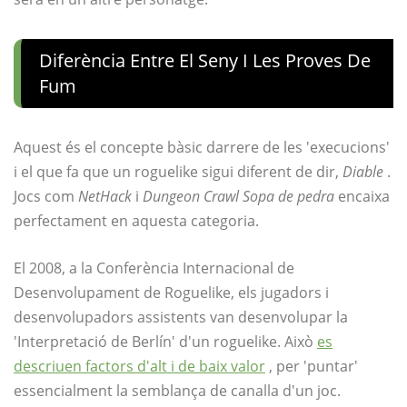
Diferència Entre El Seny I Les Proves De
Fum
Aquest és el concepte bàsic darrere de les 'execucions'
i el que fa que un roguelike sigui diferent de dir,
Diable
.
Jocs com
NetHack
i
Dungeon Crawl Sopa de pedra
encaixa
perfectament en aquesta categoria.
El 2008, a la Conferència Internacional de
Desenvolupament de Roguelike, els jugadors i
desenvolupadors assistents van desenvolupar la
'Interpretació de Berlín' d'un roguelike. Això
es
descriuen factors d'alt i de baix valor
, per 'puntar'
essencialment la semblança de canalla d'un joc.