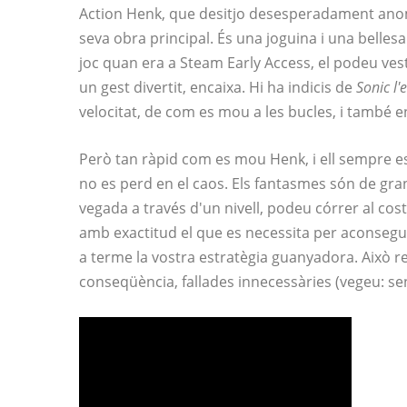
Action Henk, que desitjo desesperadament anom
seva obra principal. És una joguina i una belles
joc quan era a Steam Early Access, el podeu ves
un gest divertit, encaixa. Hi ha indicis de
Sonic l'
velocitat, de com es mou a les bucles, i també e
Però tan ràpid com es mou Henk, i ell sempre es m
no es perd en el caos. Els fantasmes són de gran 
vegada a través d'un nivell, podeu córrer al cos
amb exactitud el que es necessita per aconsegu
a terme la vostra estratègia guanyadora. Això r
conseqüència, fallades innecessàries (vegeu: se