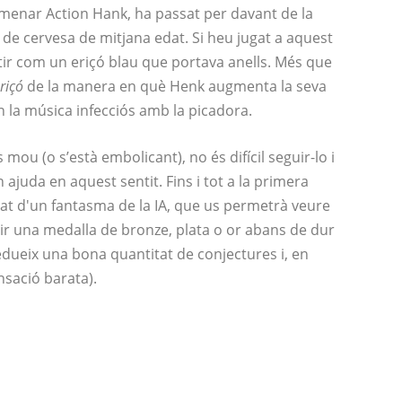
enar Action Hank, ha passat per davant de la
a de cervesa de mitjana edat. Si heu jugat a aquest
tir com un eriçó blau que portava anells. Més que
eriçó
de la manera en què Henk augmenta la seva
n la música infecciós amb la picadora.
ou (o s’està embolicant), no és difícil seguir-lo i
ajuda en aquest sentit. Fins i tot a la primera
tat d'un fantasma de la IA, que us permetrà veure
ir una medalla de bronze, plata o or abans de dur
edueix una bona quantitat de conjectures i, en
nsació barata).