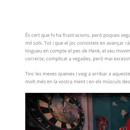
És cert que hi ha frustracions, però poques veg
mil sols. Tot i que el joc consisteix en avançar 
tingueu en compte el pes de Henk, el seu movimen
correcte, complicat a vegades, però mai excess
Tinc les meves queixes i vaig a arribar a aquestes,
molt més en la vostra ment i en els músculs des