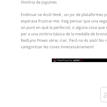
Història de joguines
Endinsar-se
Acció Henk
, un joc de plataformes p
esperava frustrar-me. Vaig pensar que una vegad
un punt en què la perfecció, o alguna cosa que s’
per a una victòria bàsica de la medalla de bronz
RedLynx
Proves
sèrie, crec. Però no és això! No 
categoritzar les coses innecessàriament!