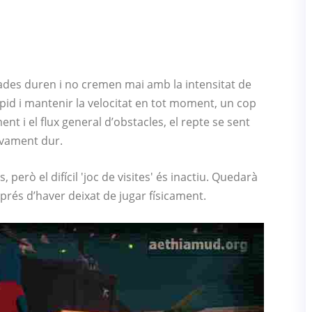
ades duren i no cremen mai amb la intensitat de
ràpid i mantenir la velocitat en tot moment, un cop
t i el flux general d’obstacles, el repte se sent
ivament dur.
 però el difícil 'joc de visites' és inactiu. Quedarà
prés d’haver deixat de jugar físicament.