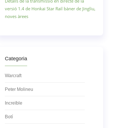
Detalls de la transmissió en directe de la
versió 1.4 de Honkai Star Rail bàner de Jingliu,
noves àrees
Categoria
Warcraft
Peter Molineu
Increïble
Botí