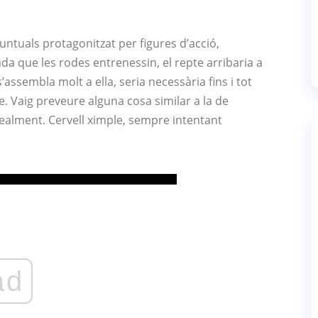
untuals protagonitzat per figures d’acció,
a que les rodes entrenessin, el repte arribaria a
assembla molt a ella, seria necessària fins i tot
e. Vaig preveure alguna cosa similar a la de
realment. Cervell ximple, sempre intentant
ad