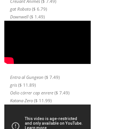
Creuant Ànimes
($ 7.49)
gat Roboto
($ 6.79)
Downwell
($ 1.49)
Entra al Gungeon
($ 7.49)
gris
($ 11.89)
Odio córrer cap enrere
($ 7.49)
Katana Zero
($ 11.99)