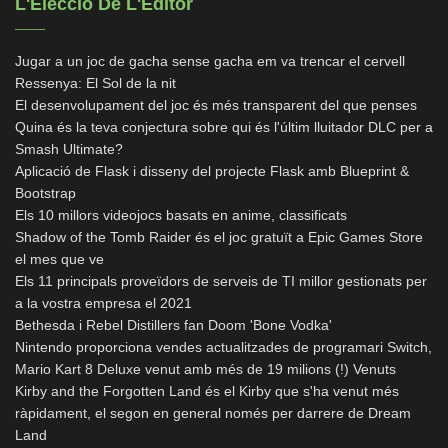
L'Elecció De L'Editor
Jugar a un joc de gacha sense gacha em va trencar el cervell
Ressenya: El Sol de la nit
El desenvolupament del joc és més transparent del que penses
Quina és la teva conjectura sobre qui és l'últim lluitador DLC per a
Smash Ultimate?
Aplicació de Flask i disseny del projecte Flask amb Blueprint &
Bootstrap
Els 10 millors videojocs basats en anime, classificats
Shadow of the Tomb Raider és el joc gratuït a Epic Games Store
el mes que ve
Els 11 principals proveïdors de serveis de TI millor gestionats per
a la vostra empresa el 2021
Bethesda i Rebel Distillers fan Doom 'Bone Vodka'
Nintendo proporciona vendes actualitzades de programari Switch,
Mario Kart 8 Deluxe venut amb més de 19 milions (!) Venuts
Kirby and the Forgotten Land és el Kirby que s'ha venut més
ràpidament, el segon en general només per darrere de Dream
Land