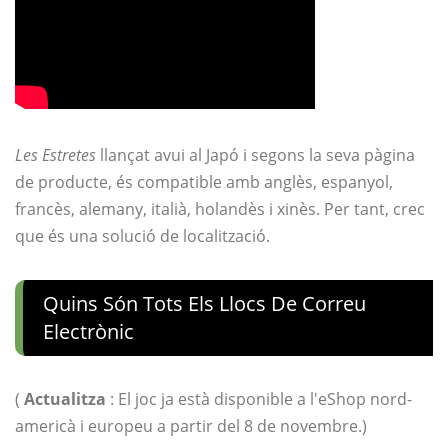
Les Estretes
llançat avui al Japó i segons la seva pàgina
de producte, és compatible amb anglès, espanyol,
francès, alemany, italià, holandès i xinès. Per tant, crec
que és una solució de localització.
Quins Són Tots Els Llocs De Correu
Electrònic
(
Actualitza
: El joc ja està disponible a l'eShop nord-
americà i europeu a partir del 8 de novembre.)