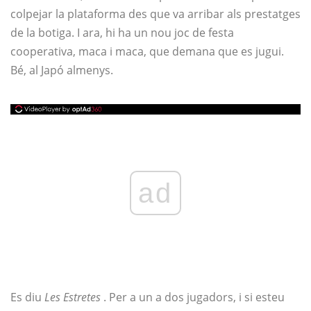
colpejar la plataforma des que va arribar als prestatges
de la botiga. I ara, hi ha un nou joc de festa
cooperativa, maca i maca, que demana que es jugui.
Bé, al Japó almenys.
ad
Es diu
Les Estretes
. Per a un a dos jugadors, i si esteu