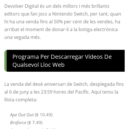
Devolver Digital és un dels millors i més brillants
editors que fan jocs a Nintendo Switch, per tant, quan
hi ha una venda fins al 50% per cent de les vendes, ha
arribat el moment de donar-li a la botiga electrònica
una vegada més.
Programa Per Descarregar Vídeos De
Qualsevol Lloc Web
La venda del desè aniversari de Switch, desplegada fins
al 6 de juny a les 23:59 hores del Pacífic. Aquí teniu la
llista completa:
Ape Out Out
($ 10.49)
Broforce
($ 7.49)