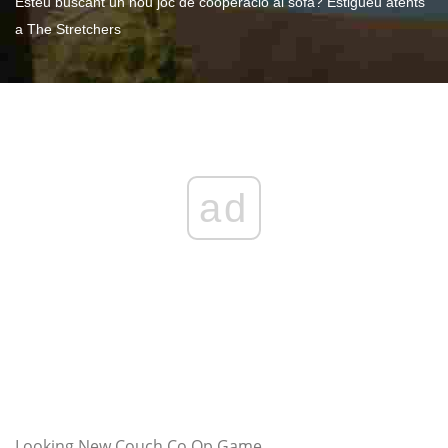
Esteu buscant un nou joc de cooperació al sofà? Estigueu atents
a The Stretchers
ad
Looking New Couch Co Op Game