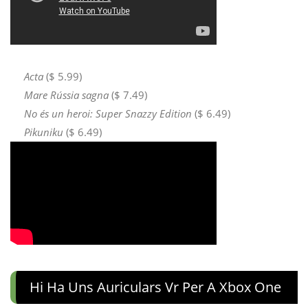
Acta
($ 5.99)
Mare Rússia sagna
($ 7.49)
No és un heroi: Super Snazzy Edition
($ 6.49)
Pikuniku
($ 6.49)
Hi Ha Uns Auriculars Vr Per A Xbox One