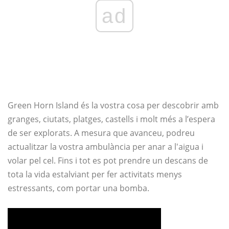
ad
Green Horn Island és la vostra cosa per descobrir amb
granges, ciutats, platges, castells i molt més a l’espera
de ser explorats. A mesura que avanceu, podreu
actualitzar la vostra ambulància per anar a l'aigua i
volar pel cel. Fins i tot es pot prendre un descans de
tota la vida estalviant per fer activitats menys
estressants, com portar una bomba.