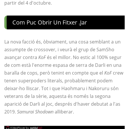
partir del 4 d'octubre.
Com Puc Obrir Un Fitxer .jar
La nova facció és, òbviament, una cosa semblant a un
assumpte de crossover, i veurà el grup de SamSho
avançar contra
KoF
és el millor. No estic al 100% segur
de com està l'enorme espasa de serra de Darli en una
baralla de cops, però tenint en compte que el
KoF
crew
tenen superpoders literals, probablement podem
deixar-ho lliscar. Tot i que Haohmaru i Nakoruru són
veterans de la sèrie, aquesta és només la segona
aparició de Darli al joc, després d'haver debutat a l'as
2019.
Samurai Shodown
alliberar.