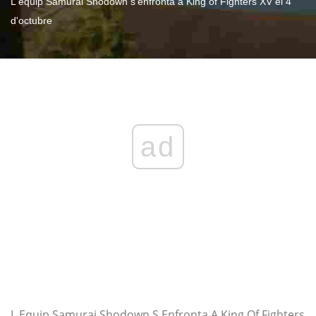
L'equip Samurai Shodown s'enfronta a King of Fighters XV el 4
d'octubre
ad
L Equip Samurai Shodown S Enfronta A King Of Fighters