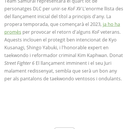
Team Samurai representarà el quart lot de
personatges DLC per unir-se
KoF XV
L'enorme llista des
del llançament inicial del títol a principis d'any. La
propera temporada, que començarà el 2023,
ja ho ha
promès
per provocar el retorn d'alguns
KoF
veterans.
Aquests inclouen el protegit ben intencionat de Kyo
Kusanagi, Shingo Yabuki, i l'honorable expert en
taekwondo i reformador criminal Kim Kaphwan. Donat
Street Fighter 6
El llançament imminent i el seu Juri
malament redissenyat, sembla que serà un bon any
per als pantalons de taekwondo ventosos i ondulants.