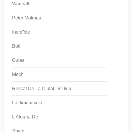
Warcraft
Peter Molineu
Increïble
Botí
Guies
Mech
Rescat De La Ciutat Del Riu
La Jimquisició
L’Alegria De
Spyro