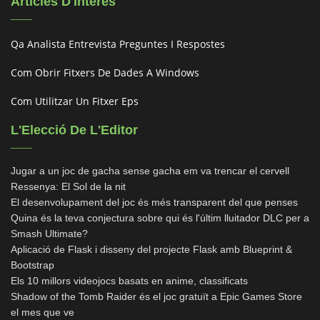
Articles D'Interès
Qa Analista Entrevista Preguntes I Respostes
Com Obrir Fitxers De Dades A Windows
Com Utilitzar Un Fitxer Eps
L'Elecció De L'Editor
Jugar a un joc de gacha sense gacha em va trencar el cervell
Ressenya: El Sol de la nit
El desenvolupament del joc és més transparent del que penses
Quina és la teva conjectura sobre qui és l'últim lluitador DLC per a
Smash Ultimate?
Aplicació de Flask i disseny del projecte Flask amb Blueprint &
Bootstrap
Els 10 millors videojocs basats en anime, classificats
Shadow of the Tomb Raider és el joc gratuït a Epic Games Store
el mes que ve