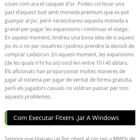
coses com ara el casquet d'or. Podeu col·locar una
part d’aquest buit amb moneda premium que es pot
guanyar al joc, però necessitareu aquesta moneda a
granel per pagar les expansions i continuar el viatge.
En aquest moment, tindreu una bona idea de si aquest
joc és o no per vosaltres i podreu prendre la decisió de
comprar cadascun. En aquest moment, les expansions
(de les quals n'hi ha sis) oscil·len entre 10 i 40 dòlars.
Els aficionats han proporcionat moltes maneres de
jugar al sistema per jugar de veritat de forma gratuïta,
però els jugadors casuals no voldran passar per tots
aquests problemes.
Com Executar Fitxers .jar A Windows
Sempre que tingueu un lloc obert al cor per a MMOs de