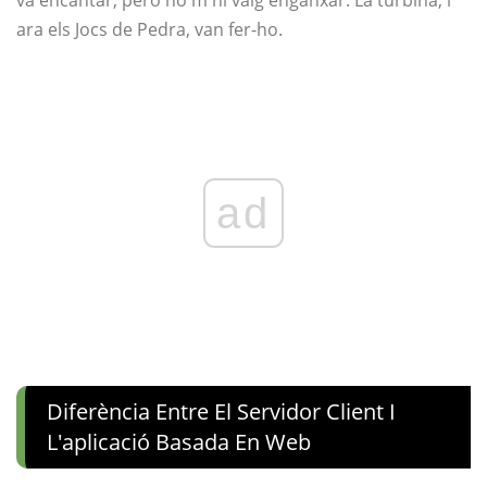
va encantar, però no m'hi vaig enganxar. La turbina, i
ara els Jocs de Pedra, van fer-ho.
ad
Diferència Entre El Servidor Client I
L'aplicació Basada En Web