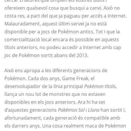
cercar criatures que omplen els vostres buits i
ofereixen qualsevol cosa que busqui a canvi. Això no
costa res, a part del que ja pagueu per accés a Internet.
Malauradament, aquest últim servei ja no està
disponible per a jocs de Pokémon antics. Tot i que la
comercialització local encara és possible en aquests
títols anteriors, no podeu accedir a Internet amb cap
joc de Pokémon sortit abans del 2013.
Això ens apropa a les diferents generacions de
Pokémon. Cada dos anys, Game Freak, el
desenvolupador de la línia principal
Pokémon
títols,
llança un nou lot de monstres que no estaven
disponibles en els jocs anteriors. Ara hi ha set
d’aquestes generacions
Pokémon Sol
i
Lluna
han sortit i,
afortunadament, cada generació és compatible amb
els darrers anys. Una cosa realment maca de Pokémon