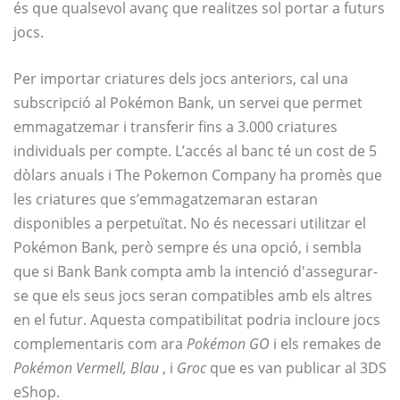
és que qualsevol avanç que realitzes sol portar a futurs
jocs.
Per importar criatures dels jocs anteriors, cal una
subscripció al Pokémon Bank, un servei que permet
emmagatzemar i transferir fins a 3.000 criatures
individuals per compte. L’accés al banc té un cost de 5
dòlars anuals i The Pokemon Company ha promès que
les criatures que s’emmagatzemaran estaran
disponibles a perpetuïtat. No és necessari utilitzar el
Pokémon Bank, però sempre és una opció, i sembla
que si Bank Bank compta amb la intenció d'assegurar-
se que els seus jocs seran compatibles amb els altres
en el futur. Aquesta compatibilitat podria incloure jocs
complementaris com ara
Pokémon GO
i els remakes de
Pokémon Vermell, Blau
, i
Groc
que es van publicar al 3DS
eShop.