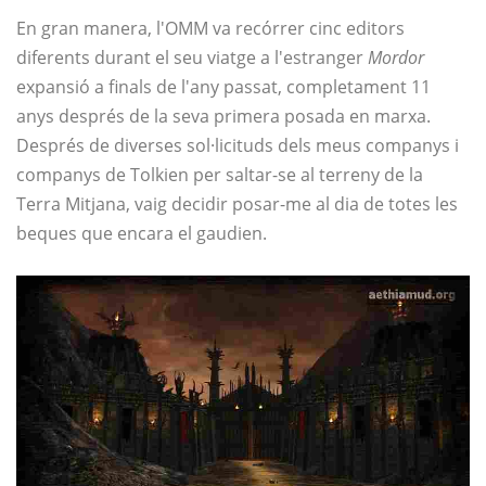
En gran manera, l'OMM va recórrer cinc editors
diferents durant el seu viatge a l'estranger
Mordor
expansió a finals de l'any passat, completament 11
anys després de la seva primera posada en marxa.
Després de diverses sol·licituds dels meus companys i
companys de Tolkien per saltar-se al terreny de la
Terra Mitjana, vaig decidir posar-me al dia de totes les
beques que encara el gaudien.