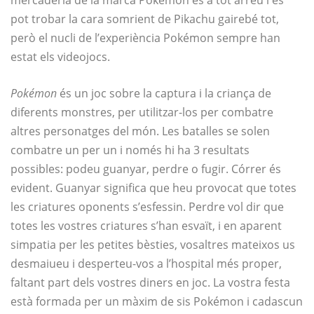
pot trobar la cara somrient de Pikachu gairebé tot,
però el nucli de l’experiència Pokémon sempre han
estat els videojocs.
Pokémon
és un joc sobre la captura i la criança de
diferents monstres, per utilitzar-los per combatre
altres personatges del món. Les batalles se solen
combatre un per un i només hi ha 3 resultats
possibles: podeu guanyar, perdre o fugir. Córrer és
evident. Guanyar significa que heu provocat que totes
les criatures oponents s’esfessin. Perdre vol dir que
totes les vostres criatures s’han esvaït, i en aparent
simpatia per les petites bèsties, vosaltres mateixos us
desmaiueu i desperteu-vos a l’hospital més proper,
faltant part dels vostres diners en joc. La vostra festa
està formada per un màxim de sis Pokémon i cadascun