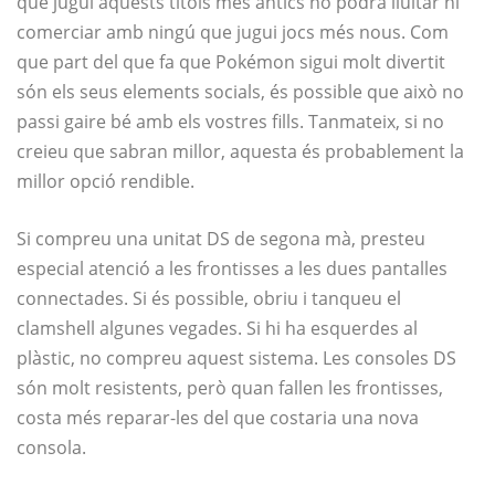
que jugui aquests títols més antics no podrà lluitar ni
comerciar amb ningú que jugui jocs més nous. Com
que part del que fa que Pokémon sigui molt divertit
són els seus elements socials, és possible que això no
passi gaire bé amb els vostres fills. Tanmateix, si no
creieu que sabran millor, aquesta és probablement la
millor opció rendible.
Si compreu una unitat DS de segona mà, presteu
especial atenció a les frontisses a les dues pantalles
connectades. Si és possible, obriu i tanqueu el
clamshell algunes vegades. Si hi ha esquerdes al
plàstic, no compreu aquest sistema. Les consoles DS
són molt resistents, però quan fallen les frontisses,
costa més reparar-les del que costaria una nova
consola.