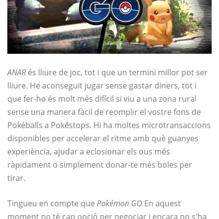
ANAR
és lliure de joc, tot i que un termini millor pot ser
lliure. He aconseguit jugar sense gastar diners, tot i
que fer-ho és molt més difícil si viu a una zona rural
sense una manera fàcil de reomplir el vostre fons de
Pokéballs a Pokéstops. Hi ha moltes microtransaccions
disponibles per accelerar el ritme amb què guanyes
experiència, ajudar a eclosionar els ous més
ràpidament o simplement donar-te més boles per
tirar.
Tingueu en compte que
Pokémon GO
En aquest
moment no té cap opció per negociar i encara no s'ha