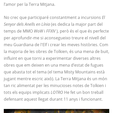
l’amor per la Terra Mitjana.
No crec que participaré constantment a incursions
El
Senyor dels Anells en Línia
(es dedica la major part del
temps de MMO
WoW
i
FFXIV
), però és el que és perfecte
per aprofundir-me si aconsegueixo treure el nivell del
meu Guardiana de l'Elf i crear les meves històries. Com
la majoria de les obres de Tolkien, és una mena de buit,
influint en que torni a experimentar diverses altres
obres que em deixen en una mena d’estat de fugues
que abasta tot el tema (el tema Misty Mountains està
jugant mentre escric això). La Terra Mitjana és un món
tan ric alimentat per les minucioses notes de Tolkien i
tots els equips implicats
LOTRO
He fet un bon treball
defensant aquest llegat durant 11 anys i funcionant.