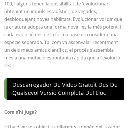
100, i alguns tenen la possibilitat de 'evolucionar',
obtenint un impuls estadístic i, de vegades,
desbloquejant noves habilitats. Evolucionar vol dir que
la criatura adopta una forma nova i es fa més potent, i
cada evolució des de la forma base es considera una
espècie separada. Tal com va assenyalar recentment
un dels meus amics científics, el procés s’assembla
més a una mutació espontània ràpida que a l’evolució
real.
Descarregador De Vídeo Gratuït Des De
Qualsevol Versió Completa Del Lloc
Com s’hi juga?
Hi ha diversos objectius diferents, i depèn del jugador