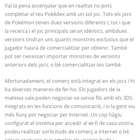
Val la pena assenyalar que en realitat no pots
completar el teu Pokédex amb un sol joc. Tots els jocs
de Pokémon tenen dues versions diferents i, tot i que
la recerca i el joc principals seran idèntics, ambdues
versions tindran uns quants monstres exclusius que el
jugador haurà de comercialitzar per obtenir. També
pot ser necessari importar monstres de versions
anteriors dels jocs, o bé comercialitzar-los també.
Afortunadament, el comerç està integrat en els jocs i hi
ha diverses maneres de fer-ho. Els jugadors de la
mateixa sala poden negociar-se sense fils amb els 3DS
integrats en les funcions de comunicació, i si la gent viu
més lluny pot negociar per Internet. Un cop hàgiu
configurat el sistema per accedir al wi-fi de casa vostra,
podeu realitzar sol·licituds de comerç a Internet o bé