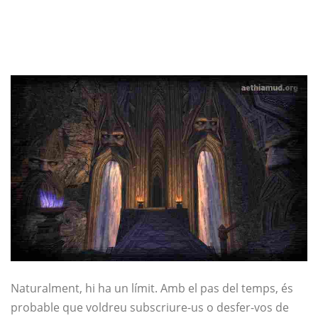
Naturalment, hi ha un límit. Amb el pas del temps, és
probable que voldreu subscriure-us o desfer-vos de