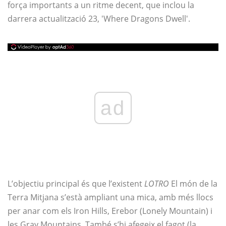
força importants a un ritme decent, que inclou la
darrera actualització 23, 'Where Dragons Dwell'.
ad
L’objectiu principal és que l’existent
LOTRO
El món de la
Terra Mitjana s’està ampliant una mica, amb més llocs
per anar com els Iron Hills, Erebor (Lonely Mountain) i
les Gray Mountains. També s’hi afegeix el fagot (la