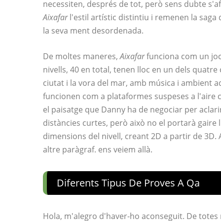
necessiten, després de tot, però sens dubte s'afe
Aixafar
l'estil artístic distintiu i remenen la sag
la seva ment desordenada.
De moltes maneres,
Aixafar
funciona com un joc 
nivells, 40 en total, tenen lloc en un dels quatr
ciutat i la vora del mar, amb música i ambient 
funcionen com a plataformes suspeses a l'aire c
el paisatge que Danny ha de negociar per aclarir
distàncies curtes, però això no el portarà gaire l
dimensions del nivell, creant 2D a partir de 3D.
altre paràgraf. ens veiem allà.
Diferents Tipus De Proves A Qa
Hola, m'alegro d'haver-ho aconseguit. De totes