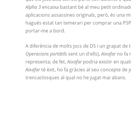
Alpha 3
encaixa bastant bé al meu petit ordinado
aplicacions assassines originals, però, és una m
hagués estat tan temerari per comprar una PSP
portar-me a bord.
A diferència de molts jocs de DS i un grapat de 
Operacions portàtils
sent un d'ells),
Aixafar
no fa 
representa; de fet,
Aixafar
podria existir en qual
Aixafar
té èxit, ho fa gràcies al seu concepte de j
trencaclosques al qual no he jugat mai abans.