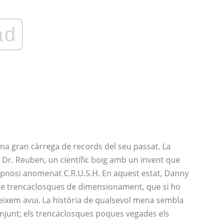
ad
na gran càrrega de records del seu passat. La
al Dr. Reuben, un científic boig amb un invent que
hipnosi anomenat C.R.U.S.H. En aquest estat, Danny
s de trencaclosques de dimensionament, que si ho
neixem avui. La història de qualsevol mena sembla
conjunt; els trencaclosques poques vegades els