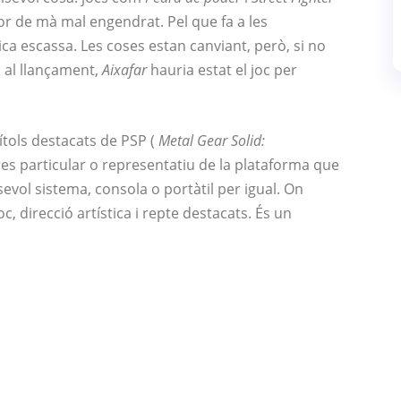
r de mà mal engendrat. Pel que fa a les
ica escassa. Les coses estan canviant, però, si no
 al llançament,
Aixafar
hauria estat el joc per
títols destacats de PSP (
Metal Gear Solid:
res particular o representatiu de la plataforma que
sevol sistema, consola o portàtil per igual.
On
oc, direcció artística i repte destacats. És un