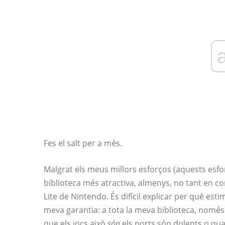
Fes el salt per a més.
Malgrat els meus millors esforços (aquests esf
biblioteca més atractiva, almenys, no tant en 
Lite de Nintendo. És difícil explicar per què esti
meva garantia: a tota la meva biblioteca, només 
que els jocs això
són
els ports són dolents o qua