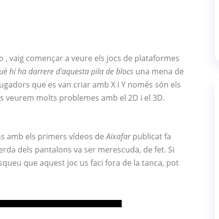
o
, vaig començar a veure els jocs de plataformes
uè hi ha darrere d'aquesta pila de blocs
una mena de
jugadors que es van criar amb X i Y només són els
cs veurem molts problemes amb el 2D i el 3D.
ns amb els primers vídeos de
Aixafar
publicat fa
da dels pantalons va ser merescuda, de fet. Si
queu que aquest joc us faci fora de la tanca, pot