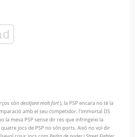
ad
orços són
desitjant molt fort
), la PSP encara no té la
comparació amb el seu competidor, l'immortal DS
mo la meva PSP sense dir res que infringeixi la
quatre jocs de PSP no són ports. Això no vol dir
lsevol cosa: jocs com
Pedra de poder
i
Street Fighter