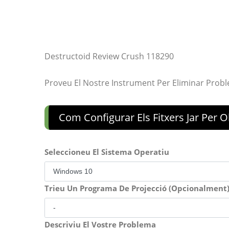
Destructoid Review Crush 118290
Proveu El Nostre Instrument Per Eliminar Prob
Com Configurar Els Fitxers Jar Per 
Seleccioneu El Sistema Operatiu
Trieu Un Programa De Projecció (Opcionalment
Descriviu El Vostre Problema