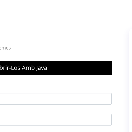
lemes
Obrir-Los Amb Java
)