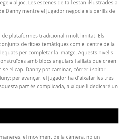
geix al joc. Les escenes de tall estan il·lustrades a
a de Danny mentre el jugador negocia els perills de
de plataformes tradicional i molt limitat. Els
e conjunts de fitxes temàtiques com el centre de la
adequats per completar la imatge. Aquests nivells
onstruïdes amb blocs angulars i afilats que creen
-se el cap. Danny pot caminar, córrer i saltar
luny: per avançar, el jugador ha d'aixafar les tres
 Aquesta part és complicada, així que li dedicaré un
 maneres, el moviment de la càmera, no un