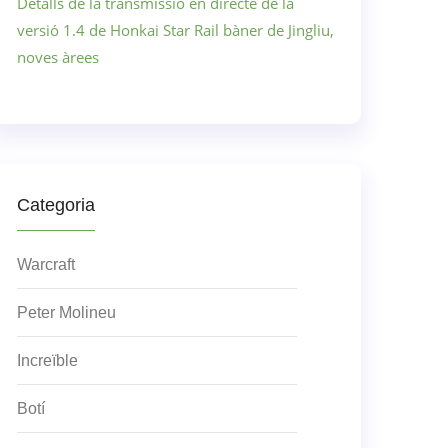
Detalls de la transmissió en directe de la
versió 1.4 de Honkai Star Rail bàner de Jingliu,
noves àrees
Categoria
Warcraft
Peter Molineu
Increïble
Botí