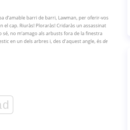
pa d’amable barri de barri, Lawman, per oferir-vos
l cap. Riuràs! Ploraràs! Cridaràs un assassinat
ho sé, no m’amago als arbusts fora de la finestra
estic en un dels arbres i, des d'aquest angle, és
de
ad