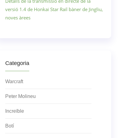
Detalls de la transmissió en directe de la
versió 1.4 de Honkai Star Rail bàner de Jingliu,
noves àrees
Categoria
Warcraft
Peter Molineu
Increïble
Botí