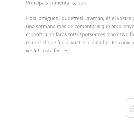
Principals comentaris, bub
Hola, amigues i dudettes! Lawman, és el vostre 
una setmana més de comentaris que emprenyen e
cruent! Ja ho faràs tot! O potser res d’això! No 
mirant el que feu al vostre ordinador. En canvi, 
veritat
costa fer res.