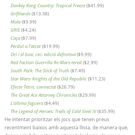
Donkey Kong Country: Tropical Freeze
($41.99)
Griftlands
($13.38)
Mola
($9.99)
GRIS
($4.24)
Caça
($7.99)
Perdut a l'atzar
($19.99)
Ori i el bosc cec: edició definitiva
($9.99)
Red Faction Guerrilla Re-Mars-tered
($2.99)
South Park: The Stick of Truth
($7.49)
Star Wars: Knights of the Old Republic
($11.23)
Efecte Tetris: connectat
($26.79)
The Great Ace Attorney Chronicles
($29.99)
L'última foguera
($4.49)
The Legend of Heroes: Trails of Cold Steel IV
($35.99)
He intentat prioritzar els jocs que tenen preus
recentment baixos amb aquesta llista, de manera que,