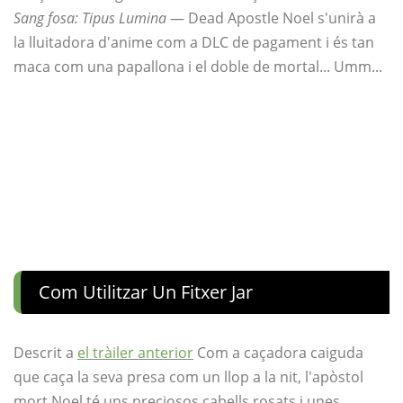
Sang fosa: Tipus Lumina
— Dead Apostle Noel s'unirà a
la lluitadora d'anime com a DLC de pagament i és tan
maca com una papallona i el doble de mortal... Umm...
Com Utilitzar Un Fitxer Jar
Descrit a
el tràiler anterior
Com a caçadora caiguda
que caça la seva presa com un llop a la nit, l'apòstol
mort Noel té uns preciosos cabells rosats i unes