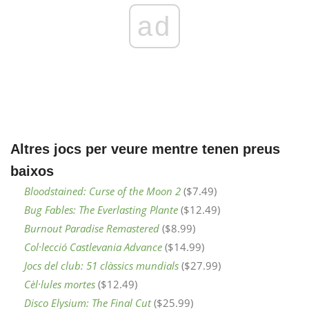
ad
Altres jocs per veure mentre tenen preus
baixos
Bloodstained: Curse of the Moon 2
($7.49)
Bug Fables: The Everlasting Plante
($12.49)
Burnout Paradise Remastered
($8.99)
Col·lecció Castlevania Advance
($14.99)
Jocs del club: 51 clàssics mundials
($27.99)
Cèl·lules mortes
($12.49)
Disco Elysium: The Final Cut
($25.99)