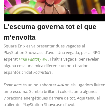
L'escuma governa tot el que
m'envolta
Square Enix es va presentar dues vegades al
PlayStation Showcase d'avui. Una vegada, per al RPG
esperat
Final Fantasy XVI
. I l'altra vegada, per revelar
alguna cosa una mica diferent: un nou tirador
espantós cridat
Foamstars
.
Foamstars
és un nou shooter 4v4 on els jugadors lluiten
amb escuma. Sembla brillant i colorit, amb algunes
vibracions energètiques darrere de tot. Aquí teniu el
tràiler del PlayStation Showcase d'avui: