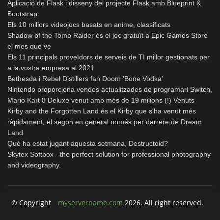
Aplicació de Flask i disseny del projecte Flask amb Blueprint &
Bootstrap
Els 10 millors videojocs basats en anime, classificats
Shadow of the Tomb Raider és el joc gratuït a Epic Games Store
el mes que ve
Els 11 principals proveïdors de serveis de TI millor gestionats per
a la vostra empresa el 2021
Bethesda i Rebel Distillers fan Doom 'Bone Vodka'
Nintendo proporciona vendes actualitzades de programari Switch,
Mario Kart 8 Deluxe venut amb més de 19 milions (!) Venuts
Kirby and the Forgotten Land és el Kirby que s'ha venut més
ràpidament, el segon en general només per darrere de Dream
Land
Què ha estat jugant aquesta setmana, Destructoid?
Skytex Softbox - the perfect solution for professional photography
and videography.
© Copyright
myservername.com
2026. All right reserved.