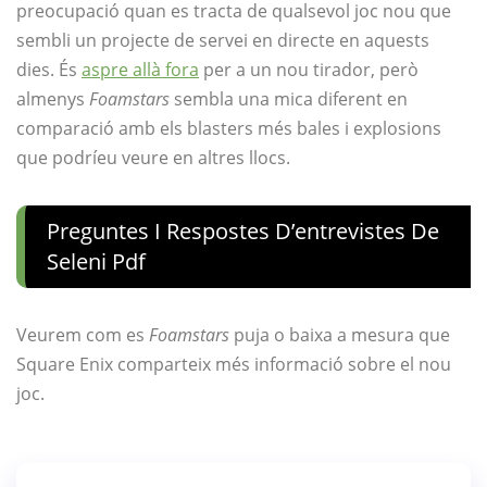
preocupació quan es tracta de qualsevol joc nou que
sembli un projecte de servei en directe en aquests
dies. És
aspre allà fora
per a un nou tirador, però
almenys
Foamstars
sembla una mica diferent en
comparació amb els blasters més bales i explosions
que podríeu veure en altres llocs.
Preguntes I Respostes D’entrevistes De
Seleni Pdf
Veurem com es
Foamstars
puja o baixa a mesura que
Square Enix comparteix més informació sobre el nou
joc.