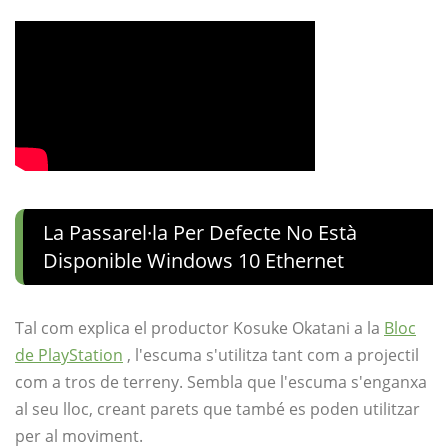
La Passarel·la Per Defecte No Està
Disponible Windows 10 Ethernet
Tal com explica el productor Kosuke Okatani a la
Bloc
de PlayStation
, l'escuma s'utilitza tant com a projectil
com a tros de terreny. Sembla que l'escuma s'enganxa
al seu lloc, creant parets que també es poden utilitzar
per al moviment.