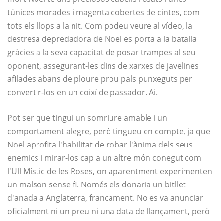
túnices morades i magenta cobertes de cintes, com
tots els llops a la nit. Com podeu veure al vídeo, la
destresa depredadora de Noel es porta a la batalla
gràcies a la seva capacitat de posar trampes al seu
oponent, assegurant-les dins de xarxes de javelines
afilades abans de ploure prou pals punxeguts per
convertir-los en un coixí de passador. Ai.
Pot ser que tingui un somriure amable i un
comportament alegre, però tingueu en compte, ja que
Noel aprofita l'habilitat de robar l'ànima dels seus
enemics i mirar-los cap a un altre món conegut com
l'Ull Místic de les Roses, on aparentment experimenten
un malson sense fi. Només els donaria un bitllet
d'anada a Anglaterra, francament. No es va anunciar
oficialment ni un preu ni una data de llançament, però