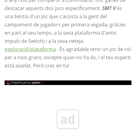
d'any nou per compartir a continuació, tinc ganes de
destacar aquests dos jocs específicament.
SMT V
és
una bèstia d'un joc que s'acosta a la gent del
campament de jugadors per primera vegada, gràcies
en part al seu temps, a la seva plataforma (l'antic
impuls de Switch) i a la seva neteja.
exploració/plataforma
. És agradable tenir un joc de rol
per a nois grans, excepte quan no ho és, i el teu esperit
està aixafat. Però crec en tu!
ad