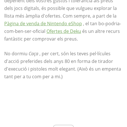
depenent dels vostres gustos i tolerància als preus
dels jocs digitals, és possible que vulgueu explorar la
llista més àmplia d'ofertes. Com sempre, a part de la
Pàgina de venda de Nintendo eShop
, el tan bo-podria-
com-ben-ser-oficial
Ofertes de Deku
és un altre recurs
fantàstic per comprovar els preus.
No dormiu
Caça
, per cert, són les teves pel·lícules
d'acció preferides dels anys 80 en forma de tirador
d'execució i pistoles molt elegant. (Això és un empenta
tant per a tu com per a mi.)