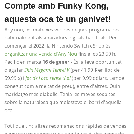
Compte amb Funky Kong,
aquesta oca té un ganivet!
Any nou, les mateixes vendes de jocs programades
habitualment als aparadors digitals habituals. Per
començar el 2022, la Nintendo Switch eShop és
organitzar una venda d'Any Nou
fins a les 23:59 h.
Pacífic en marxa
16 de gener
- És la teva oportunitat
d'agafar
Shin Megami Tensei V
(per 41,99 $ en lloc de
59,99 $) i
Joc de l'oca sense títol
(per 9,99 dòlars, també
conegut com a meitat de preu), entre d'altres. Quin
maridatge més diabòlic! Tenia les meves sospites
sobre la naturalesa que molestava el barri d'aquella
oca.
Tot i que tinc altres recomanacions ràpides de vendes