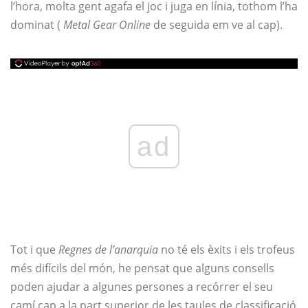
l’hora, molta gent agafa el joc i juga en línia, tothom l’ha
dominat (
Metal Gear Online
de seguida em ve al cap).
ad
Tot i que
Regnes de l’anarquia
no té els èxits i els trofeus
més difícils del món, he pensat que alguns consells
poden ajudar a algunes persones a recórrer el seu
camí cap a la part superior de les taules de classificació