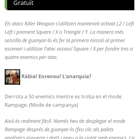
Gratuït
Els atacs Killer Weapon s'utilitzen mantenint activat L2 / Left
Left i prement Square / X o Triangle / Y. La manera més
senzilla de guanyar-lo és fer la primera missió al primer
escenari i utilitzar l’atac assassí Square / X per fondre tres a
quatre enemics per atac.
Ràbia! Enrenou! L’anarquia?
Derrota a 50 enemics mentre es troba en el mode
Rampage. (Mode de campanya)
Això és realment fàcil. Només heu de desplegar el mode
Rampage després de guanyar-lo (feu clic als palets
analògics esquerre i dret) i aneu a la ciutat amb enemics. La