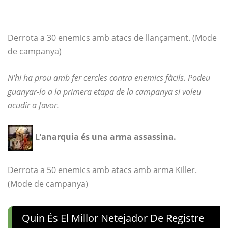
Derrota a 30 enemics amb atacs de llançament. (Mode
de campanya)
N'hi ha prou amb fer cercles contra enemics fàcils. Podeu
guanyar-lo a la primera etapa de la campanya si voleu
acudir a favor.
L’anarquia és una arma assassina.
Derrota a 50 enemics amb atacs amb arma Killer.
(Mode de campanya)
Quin És El Millor Netejador De Registre