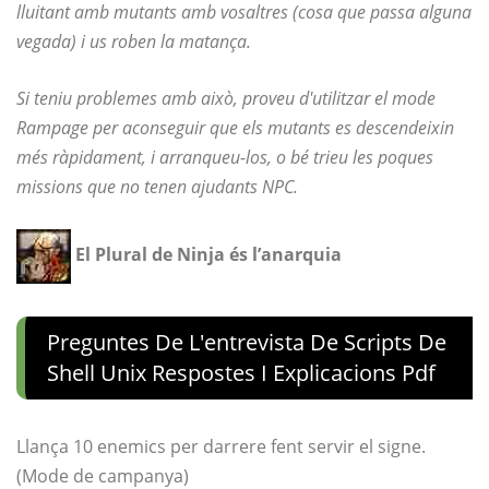
lluitant amb mutants amb vosaltres (cosa que passa alguna
vegada) i us roben la matança.
Si teniu problemes amb això, proveu d'utilitzar el mode
Rampage per aconseguir que els mutants es descendeixin
més ràpidament, i arranqueu-los, o bé trieu les poques
missions que no tenen ajudants NPC.
El Plural de Ninja és l’anarquia
Preguntes De L'entrevista De Scripts De
Shell Unix Respostes I Explicacions Pdf
Llança 10 enemics per darrere fent servir el signe.
(Mode de campanya)