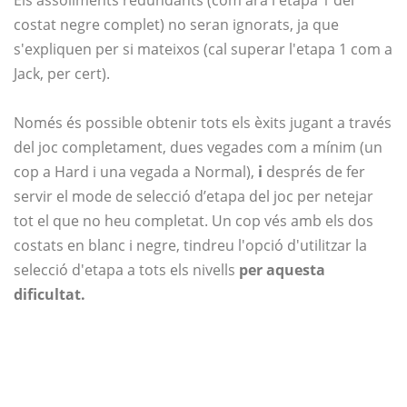
Els assoliments redundants (com ara l'etapa 1 del
costat negre complet) no seran ignorats, ja que
s'expliquen per si mateixos (cal superar l'etapa 1 com a
Jack, per cert).
Només és possible obtenir tots els èxits jugant a través
del joc completament, dues vegades com a mínim (un
cop a Hard i una vegada a Normal),
i
després de fer
servir el mode de selecció d’etapa del joc per netejar
tot el que no heu completat. Un cop vés amb els dos
costats en blanc i negre, tindreu l'opció d'utilitzar la
selecció d'etapa a tots els nivells
per aquesta
dificultat.