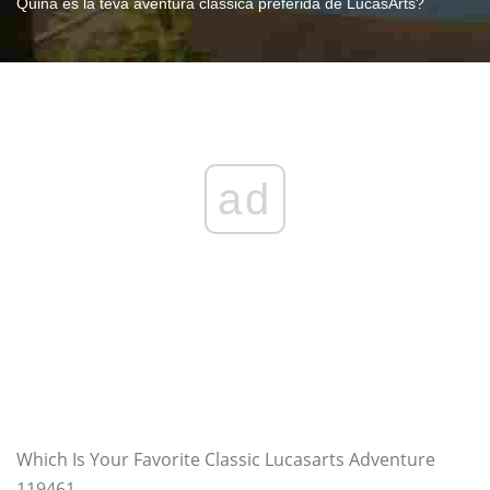
Quina és la teva aventura clàssica preferida de LucasArts?
ad
Which Is Your Favorite Classic Lucasarts Adventure
119461