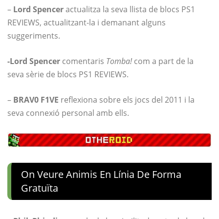
–
Lord Spencer
actualitza la seva llista de blocs PS1
REVIEWS, actualitzant-la i demanant alguns
suggeriments.
-Lord Spencer
comentaris
Tomba!
com a part de la
seva sèrie de blocs PS1 REVIEWS.
–
BRAV0 F1VE
reflexiona sobre els jocs del 2011 i la
seva connexió personal amb ells.
On Veure Animis En Línia De Forma
Gratuïta