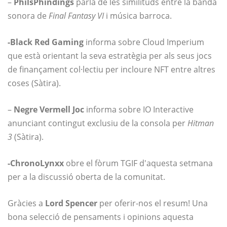
–
PhilsPhindings
parla de les similituds entre la banda
sonora de
Final Fantasy VI
i música barroca.
-Black Red Gaming
informa sobre Cloud Imperium
que està orientant la seva estratègia per als seus jocs
de finançament col·lectiu per incloure NFT entre altres
coses (Sàtira).
–
Negre Vermell Joc
informa sobre IO Interactive
anunciant contingut exclusiu de la consola per
Hitman
3
(Sàtira).
-ChronoLynxx
obre el fòrum TGIF d'aquesta setmana
per a la discussió oberta de la comunitat.
Gràcies a
Lord Spencer
per oferir-nos el resum! Una
bona selecció de pensaments i opinions aquesta