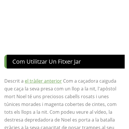
Com Utilitzar Un Fitxer Jar
Descrit a
el tràiler anterior
Com a caçadora caiguda
que caça la seva presa com un llop a la nit, l'apòstol
mort Noel té uns preciosos cabells rosats i unes
túnices morades i magenta cobertes de cintes, com
tots els llops a la nit. Com podeu veure al vídeo, la
destresa depredadora de Noel es porta a la batalla
gràcies a la seva capacitat de posar trampes al seu