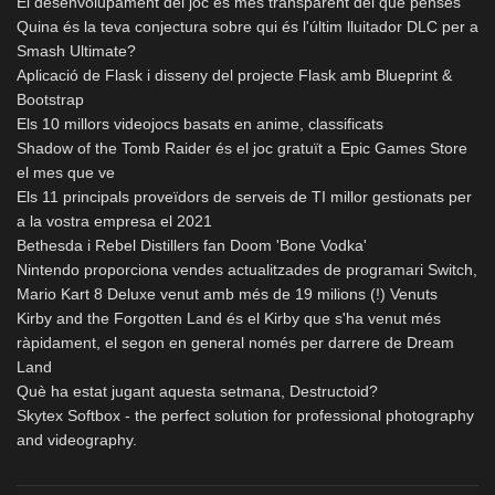
El desenvolupament del joc és més transparent del que penses
Quina és la teva conjectura sobre qui és l'últim lluitador DLC per a
Smash Ultimate?
Aplicació de Flask i disseny del projecte Flask amb Blueprint &
Bootstrap
Els 10 millors videojocs basats en anime, classificats
Shadow of the Tomb Raider és el joc gratuït a Epic Games Store
el mes que ve
Els 11 principals proveïdors de serveis de TI millor gestionats per
a la vostra empresa el 2021
Bethesda i Rebel Distillers fan Doom 'Bone Vodka'
Nintendo proporciona vendes actualitzades de programari Switch,
Mario Kart 8 Deluxe venut amb més de 19 milions (!) Venuts
Kirby and the Forgotten Land és el Kirby que s'ha venut més
ràpidament, el segon en general només per darrere de Dream
Land
Què ha estat jugant aquesta setmana, Destructoid?
Skytex Softbox - the perfect solution for professional photography
and videography.