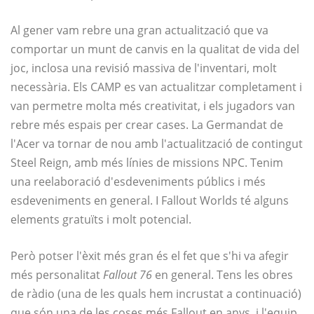
Al gener vam rebre una gran actualització que va
comportar un munt de canvis en la qualitat de vida del
joc, inclosa una revisió massiva de l'inventari, molt
necessària. Els CAMP es van actualitzar completament i
van permetre molta més creativitat, i els jugadors van
rebre més espais per crear cases. La Germandat de
l'Acer va tornar de nou amb l'actualització de contingut
Steel Reign, amb més línies de missions NPC. Tenim
una reelaboració d'esdeveniments públics i més
esdeveniments en general. I Fallout Worlds té alguns
elements gratuïts i molt potencial.
Però potser l'èxit més gran és el fet que s'hi va afegir
més personalitat
Fallout 76
en general. Tens les obres
de ràdio (una de les quals hem incrustat a continuació)
que són una de les coses més Fallout en anys, i l'equip