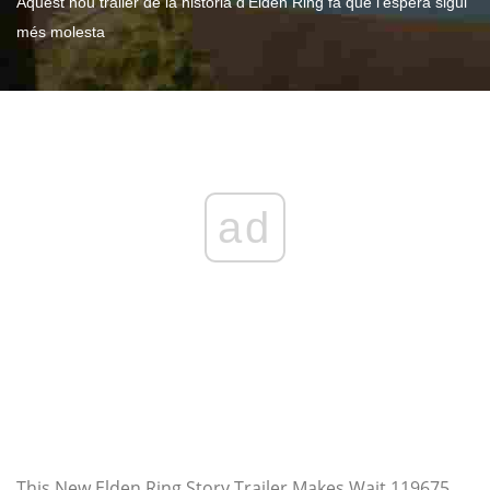
Aquest nou tràiler de la història d'Elden Ring fa que l'espera sigui
més molesta
ad
This New Elden Ring Story Trailer Makes Wait 119675