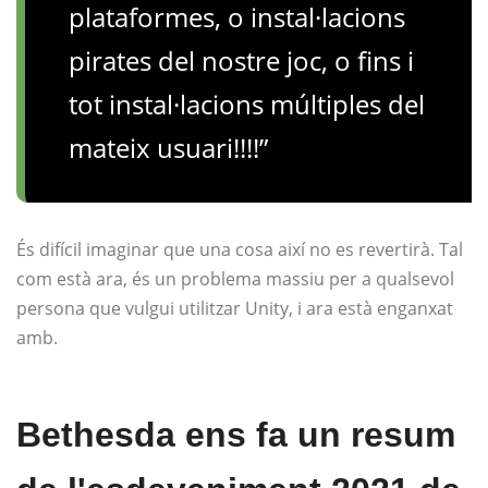
plataformes, o instal·lacions
pirates del nostre joc, o fins i
tot instal·lacions múltiples del
mateix usuari!!!!”
És difícil imaginar que una cosa així no es revertirà. Tal
com està ara, és un problema massiu per a qualsevol
persona que vulgui utilitzar Unity, i ara està enganxat
amb.
Bethesda ens fa un resum