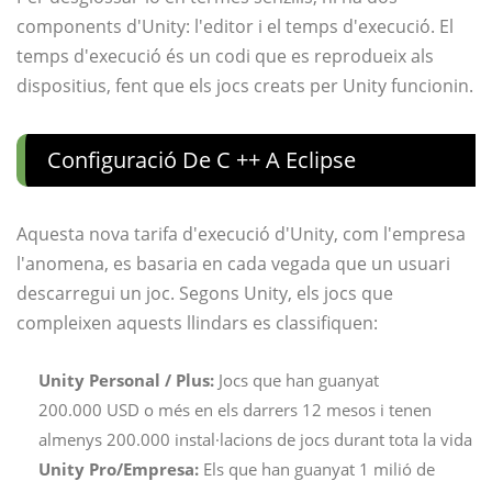
components d'Unity: l'editor i el temps d'execució. El
temps d'execució és un codi que es reprodueix als
dispositius, fent que els jocs creats per Unity funcionin.
Configuració De C ++ A Eclipse
Aquesta nova tarifa d'execució d'Unity, com l'empresa
l'anomena, es basaria en cada vegada que un usuari
descarregui un joc. Segons Unity, els jocs que
compleixen aquests llindars es classifiquen:
Unity Personal / Plus:
Jocs que han guanyat
200.000 USD o més en els darrers 12 mesos i tenen
almenys 200.000 instal·lacions de jocs durant tota la vida
Unity Pro/Empresa:
Els que han guanyat 1 milió de