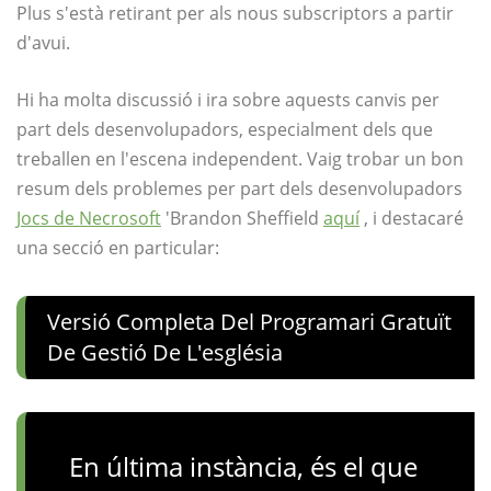
Plus s'està retirant per als nous subscriptors a partir
d'avui.
Hi ha molta discussió i ira sobre aquests canvis per
part dels desenvolupadors, especialment dels que
treballen en l'escena independent. Vaig trobar un bon
resum dels problemes per part dels desenvolupadors
Jocs de Necrosoft
'Brandon Sheffield
aquí
, i destacaré
una secció en particular:
Versió Completa Del Programari Gratuït
De Gestió De L'església
En última instància, és el que