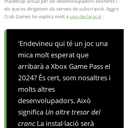
maldecap actual per als desenvolupadors existents i
els que es dirigeixen als serveis de subscripció. Aggro
Crab Games ho explica molt a
una declaració
:
'Endevineu qui té un joc una
mica molt esperat que
arribarà a Xbox Game Pass el
2024? És cert, som nosaltres i
molts altres
desenvolupadors. Això
significa
Un altre tresor del
cranc
La instal·lació serà