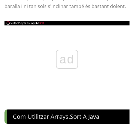
baralla i ni tan sols s'inclinar també és bastant dolent.
ad
Com Utilitzar Arrays.sort A Java