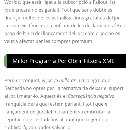
Worlds, que està lligat a la subscripció a Fallout 1st
(que encara no és genial). Tot i que sens dubte es
finança moltes de les actualitzacions gratuïtes del joc,
la seva existència vola enfront de les declaracions fetes
prop de l'inici del llançament del joc: com el joc no es
veuria afectat per les compres premium.
Millor Programa Per Obrir Fitxers XML
Però en conjunt,
el joc va millorar
, i m'alegro que
Bethesda no optés per l'alternativa de deixar el suport
al joc i matar-lo. Aquest és el
Conseqüència negativa
franquícia de la qual estem parlant, i tot i que el
llançament del joc definitivament va embrutar la
reputació de l'estudi fins al punt que la gent no
s'oblidarà; van poder salvar-lo.