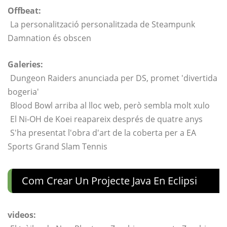
Offbeat:
La personalització personalitzada de Steampunk
Damnation és obscen
Galeries:
Dungeon Raiders anunciada per DS, promet 'divertida
bogeria'
Blood Bowl arriba al lloc web, però sembla molt xulo
El Ni-OH de Koei reapareix després de quatre anys
S'ha presentat l'obra d'art de la coberta per a EA
Sports Grand Slam Tennis
Com Crear Un Projecte Java En Eclipsi
videos: