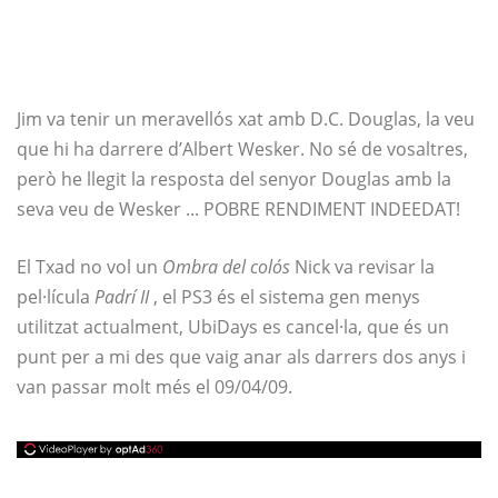
Jim va tenir un meravellós xat amb D.C. Douglas, la veu
que hi ha darrere d’Albert Wesker. No sé de vosaltres,
però he llegit la resposta del senyor Douglas amb la
seva veu de Wesker ... POBRE RENDIMENT INDEEDAT!
El Txad no vol un
Ombra del colós
Nick va revisar la
pel·lícula
Padrí II
, el PS3 és el sistema gen menys
utilitzat actualment, UbiDays es cancel·la, que és un
punt per a mi des que vaig anar als darrers dos anys i
van passar molt més el 09/04/09.