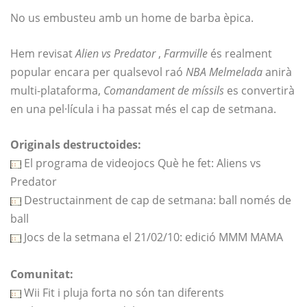
No us embusteu amb un home de barba èpica.
Hem revisat
Alien vs Predator
,
Farmville
és realment
popular encara per qualsevol raó
NBA Melmelada
anirà
multi-plataforma,
Comandament de míssils
es convertirà
en una pel·lícula i ha passat més el cap de setmana.
Originals destructoides:
El programa de videojocs Què he fet: Aliens vs
Predator
Destructainment de cap de setmana: ball només de
ball
Jocs de la setmana el 21/02/10: edició MMM MAMA
Comunitat:
Wii Fit i pluja forta no són tan diferents