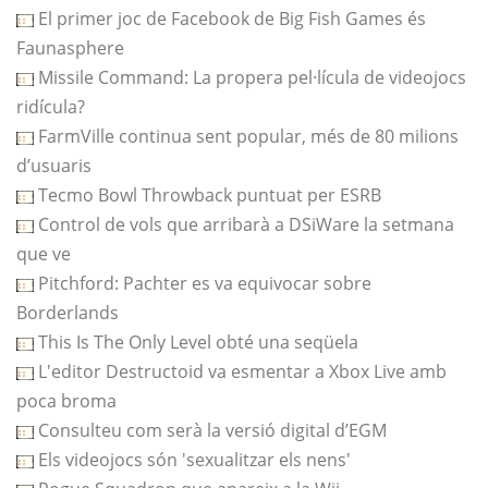
El primer joc de Facebook de Big Fish Games és
Faunasphere
Missile Command: La propera pel·lícula de videojocs
ridícula?
FarmVille continua sent popular, més de 80 milions
d’usuaris
Tecmo Bowl Throwback puntuat per ESRB
Control de vols que arribarà a DSiWare la setmana
que ve
Pitchford: Pachter es va equivocar sobre
Borderlands
This Is The Only Level obté una seqüela
L'editor Destructoid va esmentar a Xbox Live amb
poca broma
Consulteu com serà la versió digital d’EGM
Els videojocs són 'sexualitzar els nens'