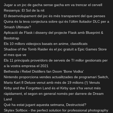
Jugar a un joc de gacha sense gacha em va trencar el cervell
Ressenya: El Sol de la nit
El desenvolupament del joc és més transparent del que penses
Quina és la teva conjectura sobre qui és l'últim lluitador DLC per a
Smash Ultimate?
Aplicació de Flask i disseny del projecte Flask amb Blueprint &
Bootstrap
Els 10 millors videojocs basats en anime, classificats
Shadow of the Tomb Raider és el joc gratuït a Epic Games Store
el mes que ve
Els 11 principals proveïdors de serveis de TI millor gestionats per
a la vostra empresa el 2021
Bethesda i Rebel Distillers fan Doom 'Bone Vodka'
Nintendo proporciona vendes actualitzades de programari Switch,
Mario Kart 8 Deluxe venut amb més de 19 milions (!) Venuts
Kirby and the Forgotten Land és el Kirby que s'ha venut més
ràpidament, el segon en general només per darrere de Dream
Land
Què ha estat jugant aquesta setmana, Destructoid?
Skytex Softbox - the perfect solution for professional photography