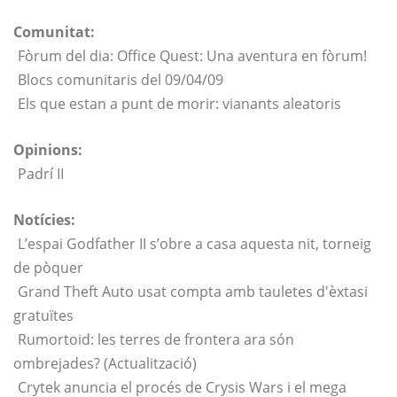
Comunitat:
Fòrum del dia: Office Quest: Una aventura en fòrum!
Blocs comunitaris del 09/04/09
Els que estan a punt de morir: vianants aleatoris
Opinions:
Padrí II
Notícies:
L’espai Godfather II s’obre a casa aquesta nit, torneig
de pòquer
Grand Theft Auto usat compta amb tauletes d'èxtasi
gratuïtes
Rumortoid: les terres de frontera ara són
ombrejades? (Actualització)
Crytek anuncia el procés de Crysis Wars i el mega