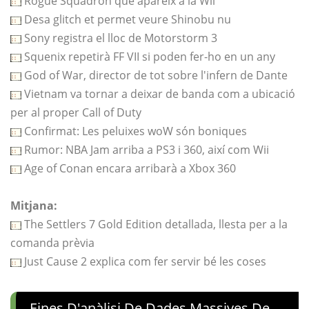
Rogue Squadron que apareix a la Wii
Desa glitch et permet veure Shinobu nu
Sony registra el lloc de Motorstorm 3
Squenix repetirà FF VII si poden fer-ho en un any
God of War, director de tot sobre l'infern de Dante
Vietnam va tornar a deixar de banda com a ubicació
per al proper Call of Duty
Confirmat: Les peluixes woW són boniques
Rumor: NBA Jam arriba a PS3 i 360, així com Wii
Age of Conan encara arribarà a Xbox 360
Mitjana:
The Settlers 7 Gold Edition detallada, llesta per a la
comanda prèvia
Just Cause 2 explica com fer servir bé les coses
Eines D'anàlisi De Dades Massives De