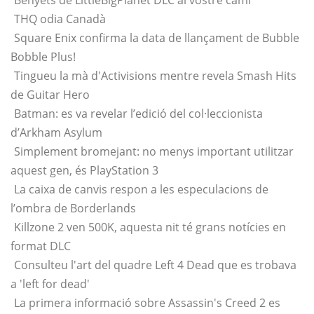
Benyets de LittleBigPlanet DLC al vostre camí
THQ odia Canadà
Square Enix confirma la data de llançament de Bubble
Bobble Plus!
Tingueu la mà d'Activisions mentre revela Smash Hits
de Guitar Hero
Batman: es va revelar l’edició del col·leccionista
d’Arkham Asylum
Simplement bromejant: no menys important utilitzar
aquest gen, és PlayStation 3
La caixa de canvis respon a les especulacions de
l’ombra de Borderlands
Killzone 2 ven 500K, aquesta nit té grans notícies en
format DLC
Consulteu l'art del quadre Left 4 Dead que es trobava
a 'left for dead'
La primera informació sobre Assassin's Creed 2 es