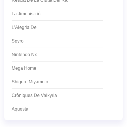
Rescat De La Ciutat Del Riu
La Jimquisició
L’Alegria De
Spyro
Nintendo Nx
Mega Home
Shigeru Miyamoto
Cròniques De Valkyria
Aquesta