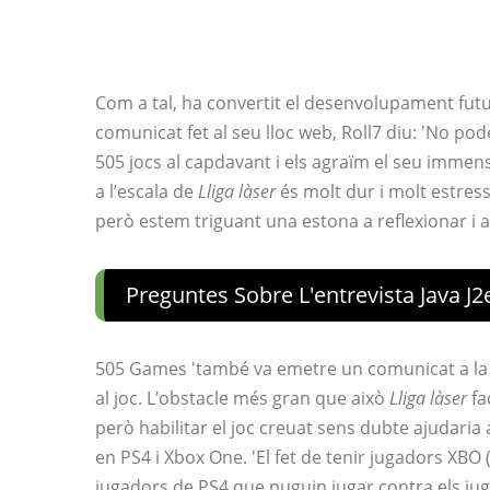
Com a tal, ha convertit el desenvolupament futur
comunicat fet al seu lloc web, Roll7 diu: 'No p
505 jocs al capdavant i els agraïm el seu immens 
a l’escala de
Lliga làser
és molt dur i molt estress
però estem triguant una estona a reflexionar i a
Preguntes Sobre L'entrevista Java J
505 Games 'també va emetre un comunicat a la 
al joc. L’obstacle més gran que això
Lliga làser
fa
però habilitar el joc creuat sens dubte ajudaria
en PS4 i Xbox One. 'El fet de tenir jugadors XBO
jugadors de PS4 que puguin jugar contra els ju