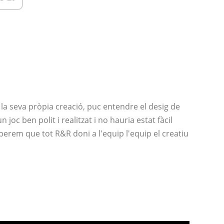
 la seva pròpia creació, puc entendre el desig de
 joc ben polit i realitzat i no hauria estat fàcil
sperem que tot R&R doni a l'equip l'equip el creatiu