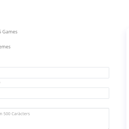
05 Games
lemes
)