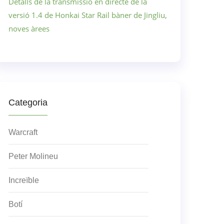
Detalls de la transmissió en directe de la
versió 1.4 de Honkai Star Rail bàner de Jingliu,
noves àrees
Categoria
Warcraft
Peter Molineu
Increïble
Botí