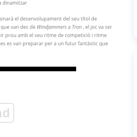
a dinamitzar
onarà el desenvolupament del seu títol de
 que van des de
Windjammers
a
Tron
, el joc va ser
uir prou amb el seu ritme de competició i ritme
ses es van preparar per a un futur fantàstic que
ad