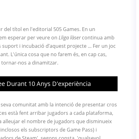
 del títol en l'editorial 505 Games. En un
odem esperar per veure on
Lliga làser
continua amb
suport i incubació d’aquest projecte ... Fer un joc
ant. L'única cosa que no farem és, en cap cas,
 tornar-nos a dinamitzar.
2ee Durant 10 Anys D'experiència
seva comunitat amb la intenció de presentar cros
ces està fent arribar jugadors a cada plataforma,
 a alleujar el nombre de jugadors que disminueix
 (inclosos els subscriptors de Game Pass) i
gadors de Steam', segons consta, 'qualsevol