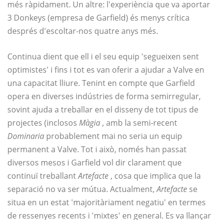
més ràpidament. Un altre: l'experiència que va aportar
3 Donkeys (empresa de Garfield) és menys crítica
després d'escoltar-nos quatre anys més.
Continua dient que ell i el seu equip 'segueixen sent
optimistes' i fins i tot es van oferir a ajudar a Valve en
una capacitat lliure. Tenint en compte que Garfield
opera en diverses indústries de forma semirregular,
sovint ajuda a treballar en el disseny de tot tipus de
projectes (inclosos
Màgia
, amb la semi-recent
Dominaria
probablement mai no seria un equip
permanent a Valve. Tot i això, només han passat
diversos mesos i Garfield vol dir clarament que
continuï treballant
Artefacte
, cosa que implica que la
separació no va ser mútua. Actualment,
Artefacte
se
situa en un estat 'majoritàriament negatiu' en termes
de ressenyes recents i 'mixtes' en general. Es va llançar