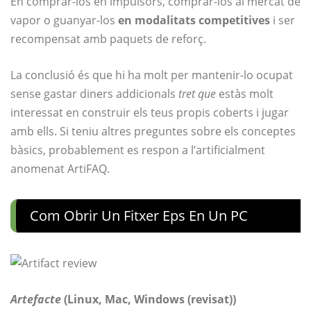
En comprar-los en impulsors, comprar-los al mercat de
vapor o guanyar-los
en modalitats competitives
i ser
recompensat amb paquets de reforç.
La conclusió és que hi ha molt per mantenir-lo ocupat
sense gastar diners addicionals
tret que
estàs molt
interessat en construir els teus propis coberts i jugar
amb ells. Si teniu altres preguntes sobre els conceptes
bàsics, probablement es respon a l’artificialment
anomenat ArtiFAQ.
Com Obrir Un Fitxer Eps En Un PC
Artefacte
(Linux, Mac, Windows (revisat))