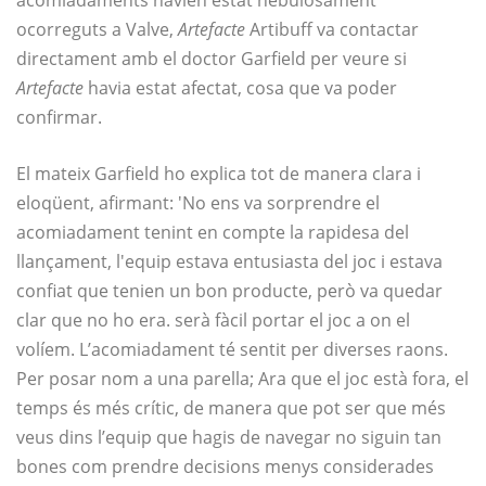
ocorreguts a Valve,
Artefacte
Artibuff va contactar
directament amb el doctor Garfield per veure si
Artefacte
havia estat afectat, cosa que va poder
confirmar.
El mateix Garfield ho explica tot de manera clara i
eloqüent, afirmant: 'No ens va sorprendre el
acomiadament tenint en compte la rapidesa del
llançament, l'equip estava entusiasta del joc i estava
confiat que tenien un bon producte, però va quedar
clar que no ho era. serà fàcil portar el joc a on el
volíem. L’acomiadament té sentit per diverses raons.
Per posar nom a una parella; Ara que el joc està fora, el
temps és més crític, de manera que pot ser que més
veus dins l’equip que hagis de navegar no siguin tan
bones com prendre decisions menys considerades