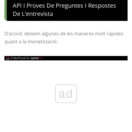
API I Proves De Preguntes I Respostes
De L'entrevista
D’acord, deixem algunes de les maneres molt ràpides
quant a la monetització:
ad