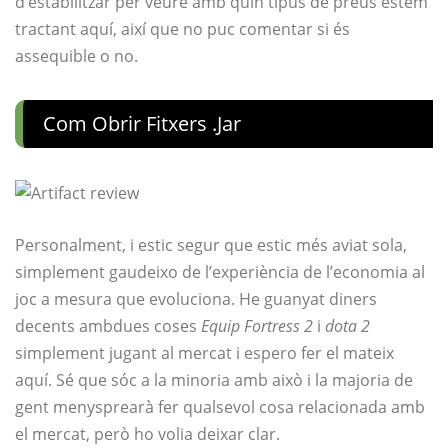
d’estabilitzar per veure amb quin tipus de preus estem
tractant aquí, així que no puc comentar si és
assequible o no.
Com Obrir Fitxers .jar
Personalment, i estic segur que estic més aviat sola,
simplement gaudeixo de l’experiència de l’economia al
joc a mesura que evoluciona. He guanyat diners
decents ambdues coses
Equip Fortress 2
i
dota 2
simplement jugant al mercat i espero fer el mateix
aquí. Sé que sóc a la minoria amb això i la majoria de
gent menysprearà fer qualsevol cosa relacionada amb
el mercat, però ho volia deixar clar.