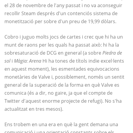
el 28 de novembre de l'any passat i no va aconseguir
recollir Steam després d'un contenciós sistema de
monetització per sobre d'un preu de 19,99 dòlars.
Cobro i juguo molts jocs de cartes i crec que hi ha un
munt de raons per les quals ha passat això: hi ha la
sobresaturació de DCG en general (a sobre
Piedra de
sol
i
Màgia: Arena
Hi ha tones de títols indie excel·lents
en aquest moment), les esmentades equivocacions
monetàries de Valve i, possiblement, només un sentit
general de la superació de la forma en què Valve es
comunica (és a dir, no gaire, ja que el compte de
Twitter d'aquest enorme projecte de refugi). No s'ha
actualitzat en tres mesos).
Ens trobem en una era en què la gent demana una
comunicació i una orientació constants sobre els