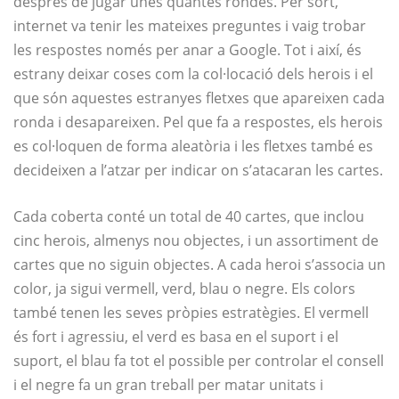
després de jugar unes quantes rondes. Per sort,
internet va tenir les mateixes preguntes i vaig trobar
les respostes només per anar a Google. Tot i així, és
estrany deixar coses com la col·locació dels herois i el
que són aquestes estranyes fletxes que apareixen cada
ronda i desapareixen. Pel que fa a respostes, els herois
es col·loquen de forma aleatòria i les fletxes també es
decideixen a l’atzar per indicar on s’atacaran les cartes.
Cada coberta conté un total de 40 cartes, que inclou
cinc herois, almenys nou objectes, i un assortiment de
cartes que no siguin objectes. A cada heroi s’associa un
color, ja sigui vermell, verd, blau o negre. Els colors
també tenen les seves pròpies estratègies. El vermell
és fort i agressiu, el verd es basa en el suport i el
suport, el blau fa tot el possible per controlar el consell
i el negre fa un gran treball per matar unitats i