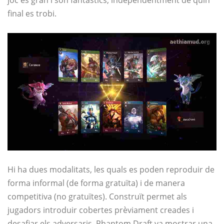
joc és gran i són fantàstics, independentment de quin
final es trobi.
Hi ha dues modalitats, les quals es poden reproduir de
forma informal (de forma gratuïta) i de manera
competitiva (no gratuïtes). Construït permet als
jugadors introduir cobertes prèviament creades i
desafiar els adversaris. Phantom Draft va mostrar una