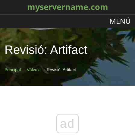
myservername.com
MENÚ
Revisió: Artifact
Principal
Vàlvula
Revisió: Artifact
ad