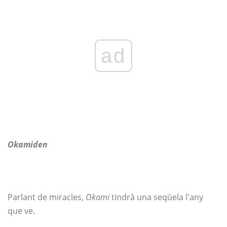
ad
Okamiden
Parlant de miracles,
Okami
tindrà una seqüela l'any
que ve.