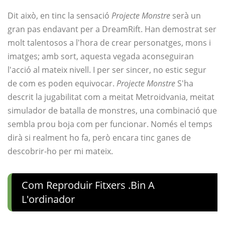
Dit això, en tinc la sensació
Projecte Monstre
serà un
gran pas endavant per a DreamRift. Han demostrat ser
molt talentosos a l'hora de crear personatges, mons i
imatges; amb sort, aquesta vegada aconseguiran
l'acció al mateix nivell. I per ser sincer, no estic segur
de com es poden equivocar.
Projecte Monstre
S'ha
descrit la jugabilitat com a meitat Metroidvania, meitat
simulador de batalla de monstres, una combinació que
sembla prou boja com per funcionar. Només el temps
dirà si realment ho fa, però encara tinc ganes de
descobrir-ho per mi mateix.
Com Reproduir Fitxers .bin A
L'ordinador