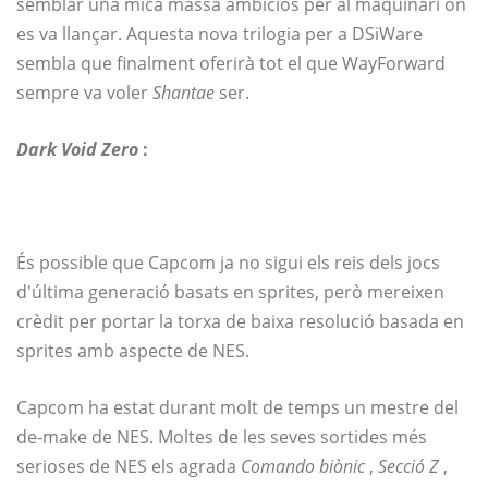
semblar una mica massa ambiciós per al maquinari on
es va llançar. Aquesta nova trilogia per a DSiWare
sembla que finalment oferirà tot el que WayForward
sempre va voler
Shantae
ser.
Dark Void Zero
:
És possible que Capcom ja no sigui els reis dels jocs
d'última generació basats en sprites, però mereixen
crèdit per portar la torxa de baixa resolució basada en
sprites amb aspecte de NES.
Capcom ha estat durant molt de temps un mestre del
de-make de NES. Moltes de les seves sortides més
serioses de NES els agrada
Comando biònic
,
Secció Z
,