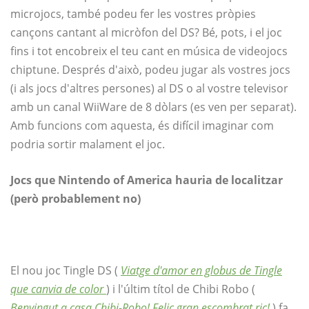
microjocs, també podeu fer les vostres pròpies
cançons cantant al micròfon del DS? Bé, pots, i el joc
fins i tot encobreix el teu cant en música de videojocs
chiptune. Després d'això, podeu jugar als vostres jocs
(i als jocs d'altres persones) al DS o al vostre televisor
amb un canal WiiWare de 8 dòlars (es ven per separat).
Amb funcions com aquesta, és difícil imaginar com
podria sortir malament el joc.
Jocs que Nintendo of America hauria de localitzar
(però probablement no)
El nou joc Tingle DS (
Viatge d'amor en globus de Tingle
que canvia de color
) i l'últim títol de Chibi Robo (
Benvingut a casa Chibi-Robo! Feliç gran escombrat ric!
) fa