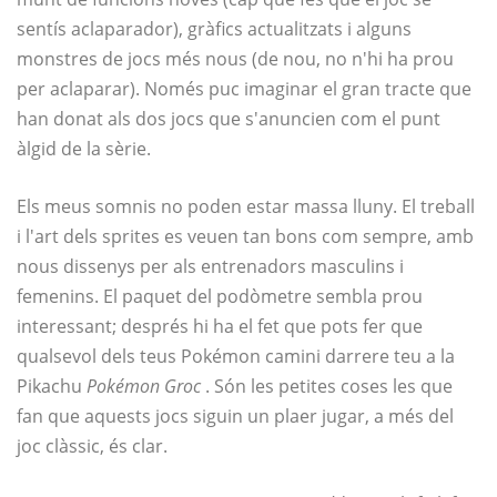
sentís aclaparador), gràfics actualitzats i alguns
monstres de jocs més nous (de nou, no n'hi ha prou
per aclaparar). Només puc imaginar el gran tracte que
han donat als dos jocs que s'anuncien com el punt
àlgid de la sèrie.
Els meus somnis no poden estar massa lluny. El treball
i l'art dels sprites es veuen tan bons com sempre, amb
nous dissenys per als entrenadors masculins i
femenins. El paquet del podòmetre sembla prou
interessant; després hi ha el fet que pots fer que
qualsevol dels teus Pokémon camini darrere teu a la
Pikachu
Pokémon Groc
. Són les petites coses les que
fan que aquests jocs siguin un plaer jugar, a més del
joc clàssic, és clar.