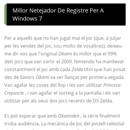
Millor Netejador De Registre Per A
Windows 7
Per a aquells que no han jugat mai el joc (que, a jutjar
per les vendes del joc, sou molts de vosaltres), deixeu-
me dir-vos que l'original
Okami
és millor que el 99%
dels jocs que van sortir el 2009. Nintendo ha manllevat
constantment el joc amb cada
Zelda
títol que han posat
des de llavors
Okami
va ser llançat per primera vegada.
Van agafar les coses del llop i les van utilitzar
Princesa
Crepuscle
, i van agafar el sorteig a la pantalla i els van
utilitzar per als seus dos jocs recents de DS Zelda.
Es pot esperar que amb
Okamiden
, la sèrie finalment
troba audiència. La mecànica de joc del pinzell celestial