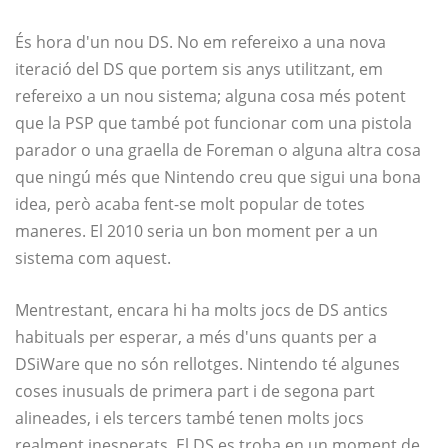
És hora d'un nou DS. No em refereixo a una nova
iteració del DS que portem sis anys utilitzant, em
refereixo a un nou sistema; alguna cosa més potent
que la PSP que també pot funcionar com una pistola
parador o una graella de Foreman o alguna altra cosa
que ningú més que Nintendo creu que sigui una bona
idea, però acaba fent-se molt popular de totes
maneres. El 2010 seria un bon moment per a un
sistema com aquest.
Mentrestant, encara hi ha molts jocs de DS antics
habituals per esperar, a més d'uns quants per a
DSiWare que no són rellotges. Nintendo té algunes
coses inusuals de primera part i de segona part
alineades, i els tercers també tenen molts jocs
realment inesperats. El DS es troba en un moment de