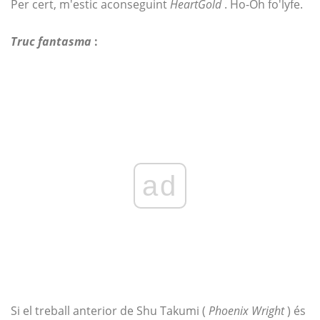
Per cert, m'estic aconseguint
HeartGold
. Ho-Oh fo'lyfe.
Truc fantasma
:
ad
Si el treball anterior de Shu Takumi (
Phoenix Wright
) és