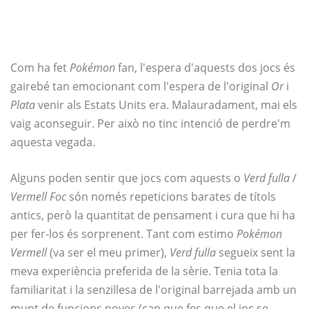
Com ha fet
Pokémon
fan, l'espera d'aquests dos jocs és
gairebé tan emocionant com l'espera de l'original
Or
i
Plata
venir als Estats Units era. Malauradament, mai els
vaig aconseguir. Per això no tinc intenció de perdre'm
aquesta vegada.
Alguns poden sentir que jocs com aquests o
Verd fulla
/
Vermell Foc
són només repeticions barates de títols
antics, però la quantitat de pensament i cura que hi ha
per fer-los és sorprenent. Tant com estimo
Pokémon
Vermell
(va ser el meu primer),
Verd fulla
segueix sent la
meva experiència preferida de la sèrie. Tenia tota la
familiaritat i la senzillesa de l'original barrejada amb un
munt de funcions noves (cap que fes que el joc se