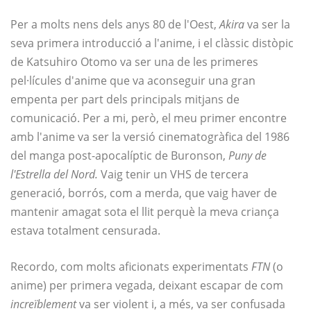
Per a molts nens dels anys 80 de l'Oest,
Akira
va ser la
seva primera introducció a l'anime, i el clàssic distòpic
de Katsuhiro Otomo va ser una de les primeres
pel·lícules d'anime que va aconseguir una gran
empenta per part dels principals mitjans de
comunicació. Per a mi, però, el meu primer encontre
amb l'anime va ser la versió cinematogràfica del 1986
del manga post-apocalíptic de Buronson,
Puny de
l'Estrella del Nord.
Vaig tenir un VHS de tercera
generació, borrós, com a merda, que vaig haver de
mantenir amagat sota el llit perquè la meva criança
estava totalment censurada.
Recordo, com molts aficionats experimentats
FTN
(o
anime) per primera vegada, deixant escapar de com
increïblement
va ser violent i, a més, va ser confusada