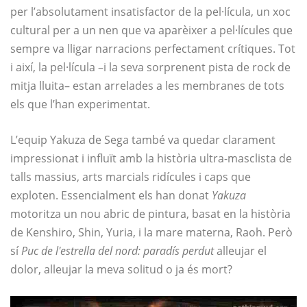
per l’absolutament insatisfactor de la pel·lícula, un xoc
cultural per a un nen que va aparèixer a pel·lícules que
sempre va lligar narracions perfectament crítiques. Tot
i així, la pel·lícula –i la seva sorprenent pista de rock de
mitja lluita– estan arrelades a les membranes de tots
els que l’han experimentat.
L’equip Yakuza de Sega també va quedar clarament
impressionat i influït amb la història ultra-masclista de
talls massius, arts marcials ridícules i caps que
exploten. Essencialment els han donat
Yakuza
motoritza un nou abric de pintura, basat en la història
de Kenshiro, Shin, Yuria, i la mare materna, Raoh. Però
sí
Puc de l'estrella del nord: paradís perdut
alleujar el
dolor, alleujar la meva solitud o ja és mort?