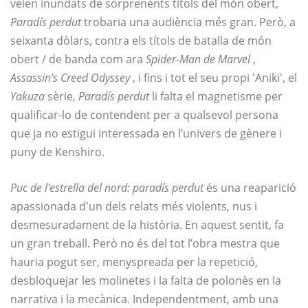
veien inundats de sorprenents títols del món obert,
Paradís perdut
trobaria una audiència més gran. Però, a
seixanta dòlars, contra els títols de batalla de món
obert / de banda com ara
Spider-Man de Marvel
,
Assassin's Creed Odyssey
, i fins i tot el seu propi 'Aniki', el
Yakuza
sèrie,
Paradís perdut
li falta el magnetisme per
qualificar-lo de contendent per a qualsevol persona
que ja no estigui interessada en l’univers de gènere i
puny de Kenshiro.
Puc de l'estrella del nord: paradís perdut
és una reaparició
apassionada d'un dels relats més violents, nus i
desmesuradament de la història. En aquest sentit, fa
un gran treball. Però no és del tot l’obra mestra que
hauria pogut ser, menyspreada per la repetició,
desbloquejar les molinetes i la falta de polonès en la
narrativa i la mecànica. Independentment, amb una