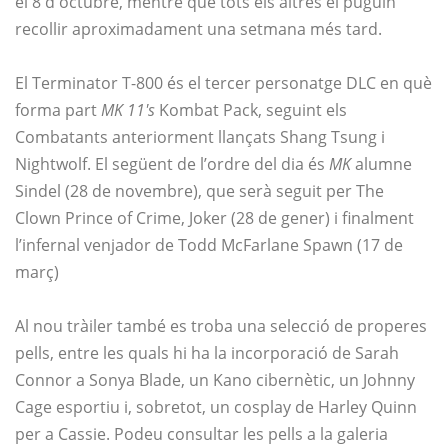
el 8 d'octubre, mentre que tots els altres el puguin
recollir aproximadament una setmana més tard.
El Terminator T-800 és el tercer personatge DLC en què
forma part
MK 11's
Kombat Pack, seguint els
Combatants anteriorment llançats Shang Tsung i
Nightwolf. El següent de l’ordre del dia és
MK
alumne
Sindel (28 de novembre), que serà seguit per The
Clown Prince of Crime, Joker (28 de gener) i finalment
l’infernal venjador de Todd McFarlane Spawn (17 de
març)
Al nou tràiler també es troba una selecció de properes
pells, entre les quals hi ha la incorporació de Sarah
Connor a Sonya Blade, un Kano cibernètic, un Johnny
Cage esportiu i, sobretot, un cosplay de Harley Quinn
per a Cassie. Podeu consultar les pells a la galeria