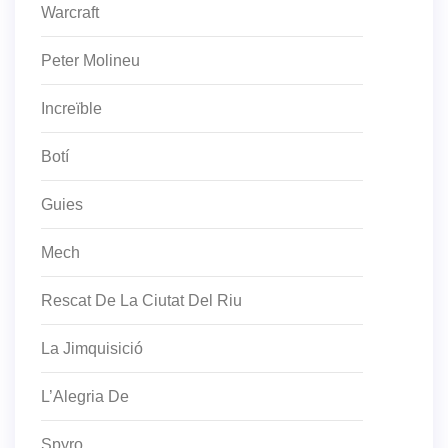
Warcraft
Peter Molineu
Increïble
Botí
Guies
Mech
Rescat De La Ciutat Del Riu
La Jimquisició
L’Alegria De
Spyro