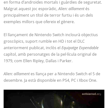
en forma d’androides mortals i guàrdies de seguretat.
Malgrat aquest joc esporàdic,
Alien: aïllament
és
principalment un títol de terror furtiu i és un dels
exemples millors que ofereix el gènere.
El llançament de Nintendo Switch inclourà objectius
groscòpics, suport rumble en HD i tot el DLC
anteriorment publicat, inclòs el
Equipatge Expendable
capítol, amb personatges de la pel·lícula original de
1979, com Ellen Ripley, Dallas i Parker.
Alien: aïllament
es llança per a Nintendo Switch el 5 de
desembre. Ja està disponible en PS4, PC i Xbox One.