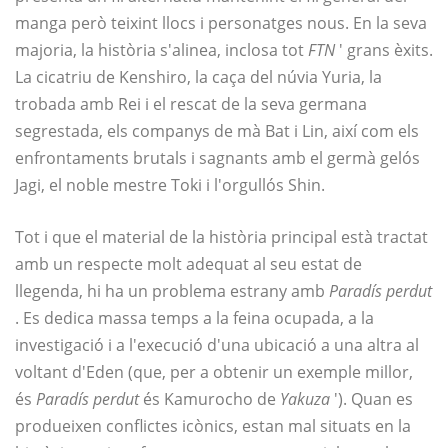
manga però teixint llocs i personatges nous. En la seva
majoria, la història s'alinea, inclosa tot
FTN
' grans èxits.
La cicatriu de Kenshiro, la caça del núvia Yuria, la
trobada amb Rei i el rescat de la seva germana
segrestada, els companys de mà Bat i Lin, així com els
enfrontaments brutals i sagnants amb el germà gelós
Jagi, el noble mestre Toki i l'orgullós Shin.
Tot i que el material de la història principal està tractat
amb un respecte molt adequat al seu estat de
llegenda, hi ha un problema estrany amb
Paradís perdut
. Es dedica massa temps a la feina ocupada, a la
investigació i a l'execució d'una ubicació a una altra al
voltant d'Eden (que, per a obtenir un exemple millor,
és
Paradís perdut
és Kamurocho de
Yakuza
'). Quan es
produeixen conflictes icònics, estan mal situats en la