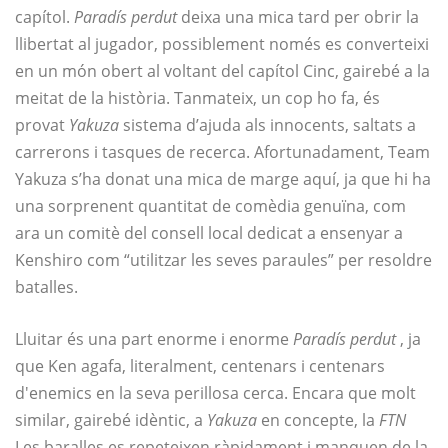
capítol.
Paradís perdut
deixa una mica tard per obrir la
llibertat al jugador, possiblement només es converteixi
en un món obert al voltant del capítol Cinc, gairebé a la
meitat de la història. Tanmateix, un cop ho fa, és
provat
Yakuza
sistema d’ajuda als innocents, saltats a
carrerons i tasques de recerca. Afortunadament, Team
Yakuza s’ha donat una mica de marge aquí, ja que hi ha
una sorprenent quantitat de comèdia genuïna, com
ara un comitè del consell local dedicat a ensenyar a
Kenshiro com “utilitzar les seves paraules” per resoldre
batalles.
Lluitar és una part enorme i enorme
Paradís perdut
, ja
que Ken agafa, literalment, centenars i centenars
d'enemics en la seva perillosa cerca. Encara que molt
similar, gairebé idèntic, a
Yakuza
en concepte, la
FTN
Les baralles es repeteixen ràpidament i manquen de la