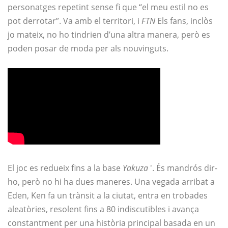
personatges repetint sense fi que “el meu estil no es
pot derrotar”. Va amb el territori, i
FTN
Els fans, inclòs
jo mateix, no ho tindrien d’una altra manera, però es
poden posar de moda per als nouvinguts.
El joc es redueix fins a la base
Yakuza
'. És mandrós dir-
ho, però no hi ha dues maneres. Una vegada arribat a
Eden, Ken fa un trànsit a la ciutat, entra en trobades
aleatòries, resolent fins a 80 indiscutibles i avança
constantment per una història principal basada en un