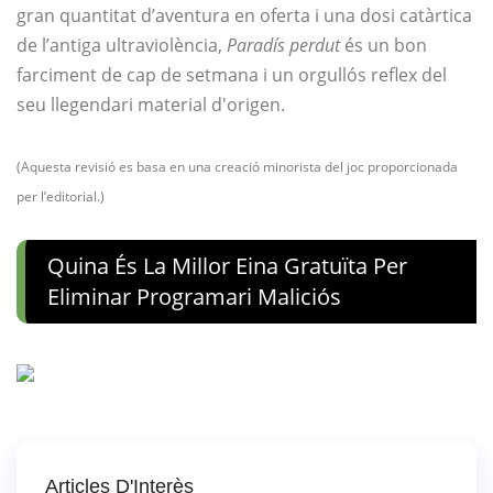
gran quantitat d’aventura en oferta i una dosi catàrtica
de l’antiga ultraviolència,
Paradís perdut
és un bon
farciment de cap de setmana i un orgullós reflex del
seu llegendari material d'origen.
(Aquesta revisió es basa en una creació minorista del joc proporcionada
per l’editorial.)
Quina És La Millor Eina Gratuïta Per
Eliminar Programari Maliciós
Articles D'Interès