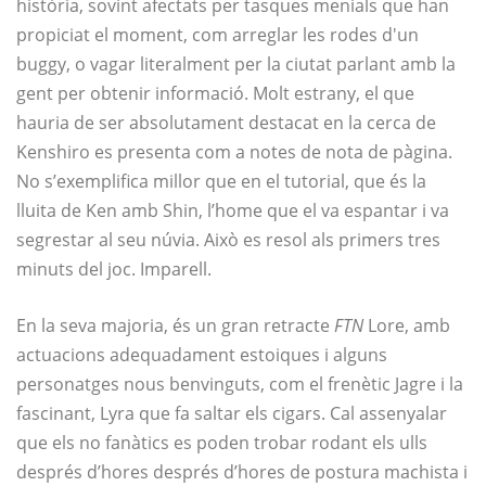
història, sovint afectats per tasques menials que han
propiciat el moment, com arreglar les rodes d'un
buggy, o vagar literalment per la ciutat parlant amb la
gent per obtenir informació. Molt estrany, el que
hauria de ser absolutament destacat en la cerca de
Kenshiro es presenta com a notes de nota de pàgina.
No s’exemplifica millor que en el tutorial, que és la
lluita de Ken amb Shin, l’home que el va espantar i va
segrestar al seu núvia. Això es resol als primers tres
minuts del joc. Imparell.
En la seva majoria, és un gran retracte
FTN
Lore, amb
actuacions adequadament estoiques i alguns
personatges nous benvinguts, com el frenètic Jagre i la
fascinant, Lyra que fa saltar els cigars. Cal assenyalar
que els no fanàtics es poden trobar rodant els ulls
després d’hores després d’hores de postura machista i