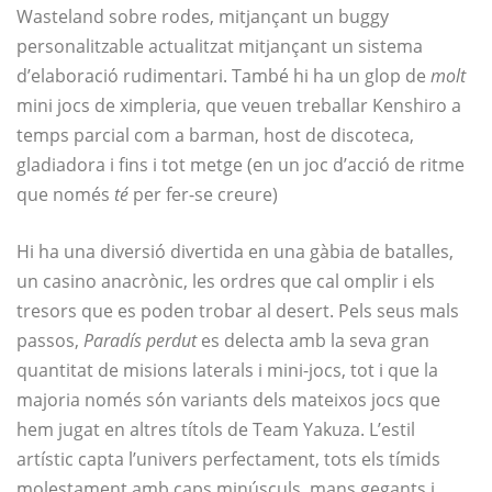
Wasteland sobre rodes, mitjançant un buggy
personalitzable actualitzat mitjançant un sistema
d’elaboració rudimentari. També hi ha un glop de
molt
mini jocs de ximpleria, que veuen treballar Kenshiro a
temps parcial com a barman, host de discoteca,
gladiadora i fins i tot metge (en un joc d’acció de ritme
que només
té
per fer-se creure)
Hi ha una diversió divertida en una gàbia de batalles,
un casino anacrònic, les ordres que cal omplir i els
tresors que es poden trobar al desert. Pels seus mals
passos,
Paradís perdut
es delecta amb la seva gran
quantitat de misions laterals i mini-jocs, tot i que la
majoria només són variants dels mateixos jocs que
hem jugat en altres títols de Team Yakuza. L’estil
artístic capta l’univers perfectament, tots els tímids
molestament amb caps minúsculs, mans gegants i