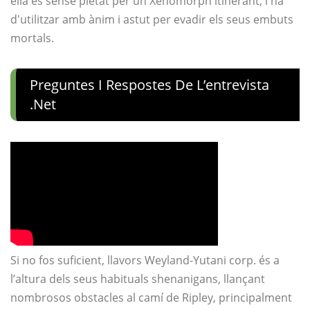
ella és sense pietat per un Xenomorph itinerant, i ha
d'utilitzar amb ànim i astut per evadir els seus embuts
mortals.
Preguntes I Respostes De L’entrevista
.net
Si no fos suficient, llavors Weyland-Yutani corp. és a
l’altura dels seus habituals shenanigans, llançant
nombrosos obstacles al camí de Ripley, principalment