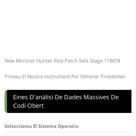
New Monster Hunter Rise Patch Sets Stage 118478
Proveu El Nostre Instrument Per Eliminar Problemes
Eines D'anàlisi De Dades Massives De
Codi Obert
Seleccioneu El Sistema Operatiu