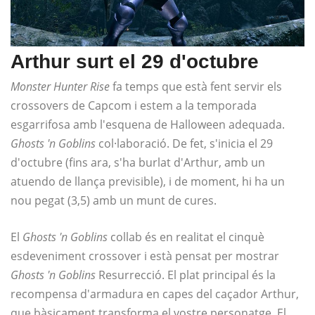
Arthur surt el 29 d'octubre
Monster Hunter Rise
fa temps que està fent servir els
crossovers de Capcom i estem a la temporada
esgarrifosa amb l'esquena de Halloween adequada.
Ghosts 'n Goblins
col·laboració. De fet, s'inicia el 29
d'octubre (fins ara, s'ha burlat d'Arthur, amb un
atuendo de llança previsible), i de moment, hi ha un
nou pegat (3,5) amb un munt de cures.
El
Ghosts 'n Goblins
collab és en realitat el cinquè
esdeveniment crossover i està pensat per mostrar
Ghosts 'n Goblins
Resurrecció. El plat principal és la
recompensa d'armadura en capes del caçador Arthur,
que bàsicament transforma el vostre personatge. El