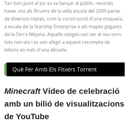
Tan bon punt el joc es va llançar al públic, recordo
haver vist als fòrums de la vella escola del 2009 parlar
de diversos reptes, com la construcció d'una maqueta
a escala de la Starship Enterprise o els mapes gegants
de la Terra Mitjana. Aquells viatges van ser al seu torn
tots narrats i es van afegir a aquest recompte de
bilions en més d'una dècada.
Què Fer Amb Els Fitxers Torrent
Minecraft
Vídeo de celebració
amb un bilió de visualitzacions
de YouTube