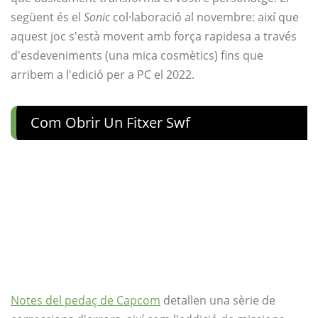
següent és el
Sonic
col·laboració al novembre: així que
aquest joc s'està movent amb força rapidesa a través
d'esdeveniments (una mica cosmètics) fins que
arribem a l'edició per a PC el 2022.
Com Obrir Un Fitxer Swf
Notes del pedaç de Capcom
detallen una sèrie de