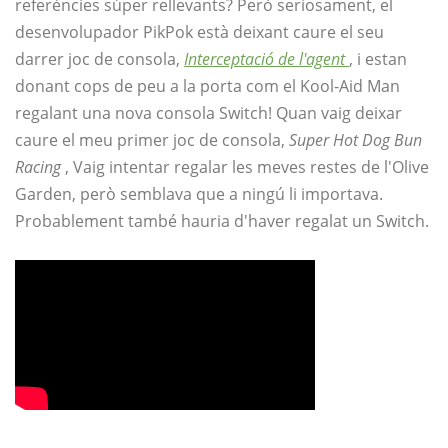
referències súper rellevants? Però seriosament, el
desenvolupador PikPok està deixant caure el seu
darrer joc de consola,
Interceptació de l'agent
, i estan
donant cops de peu a la porta com el Kool-Aid Man
regalant una nova consola Switch! Quan vaig deixar
caure el meu primer joc de consola,
Super Hot Dog Bun
Racing
, Vaig intentar regalar les meves restes de l'Olive
Garden, però semblava que a ningú li importava.
Probablement també hauria d'haver regalat un Switch.