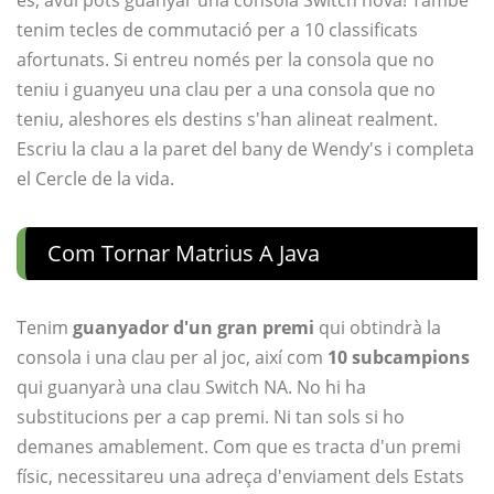
és, avui pots guanyar una consola Switch nova! També
tenim tecles de commutació per a 10 classificats
afortunats. Si entreu només per la consola que no
teniu i guanyeu una clau per a una consola que no
teniu, aleshores els destins s'han alineat realment.
Escriu la clau a la paret del bany de Wendy's i completa
el Cercle de la vida.
Com Tornar Matrius A Java
Tenim
guanyador d'un gran premi
qui obtindrà la
consola i una clau per al joc, així com
10 subcampions
qui guanyarà una clau Switch NA. No hi ha
substitucions per a cap premi. Ni tan sols si ho
demanes amablement. Com que es tracta d'un premi
físic, necessitareu una adreça d'enviament dels Estats