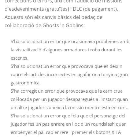
correccions d'errors, així com l'addició de missions
d'esdeveniments (gratuïtes) i DLC (de pagament).
Aquests són els canvis bàsics del pedaç de
col·laboració de Ghosts 'n Goblins:
S'ha solucionat un error que ocasionava problemes amb
la visualització d'algunes armadures i roba durant les
escenes.
S'ha solucionat un error que provocava que es deixin
caure els articles incorrectes en agafar una tonyina gran
gastronòmica.
S'ha corregit un error que provocava que la carn crua
col·locada per un jugador desaparegués a l'instant quan
un altre jugador s'uneix a la missió mentre està en curs.
S'ha solucionat un error que feia que el personatge del
jugador fes un pas enrere en lloc d'un roundslash quan
empènyer el pal cap enrere i prémer els botons X i A