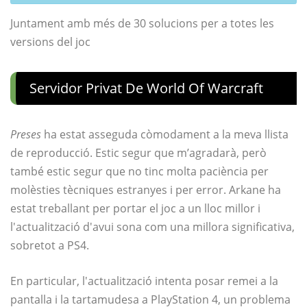
Juntament amb més de 30 solucions per a totes les
versions del joc
Servidor Privat De World Of Warcraft
Preses
ha estat asseguda còmodament a la meva llista
de reproducció. Estic segur que m’agradarà, però
també estic segur que no tinc molta paciència per
molèsties tècniques estranyes i per error. Arkane ha
estat treballant per portar el joc a un lloc millor i
l'actualització d'avui sona com una millora significativa,
sobretot a PS4.
En particular, l'actualització intenta posar remei a la
pantalla i la tartamudesa a PlayStation 4, un problema