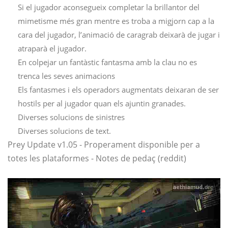
Si el jugador aconsegueix completar la brillantor del
mimetisme més gran mentre es troba a migjorn cap a la
cara del jugador, l’animació de caragrab deixarà de jugar i
atraparà el jugador.
En colpejar un fantàstic fantasma amb la clau no es
trenca les seves animacions
Els fantasmes i els operadors augmentats deixaran de ser
hostils per al jugador quan els ajuntin granades.
Diverses solucions de sinistres
Diverses solucions de text.
Prey Update v1.05 - Properament disponible per a
totes les plataformes - Notes de pedaç (reddit)