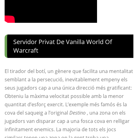
Servidor Privat De Vanilla World Of
Warcraft
El tirador del botí, un gènere que facilita una mentalitat
semblant a la persecució, inevitablement empeny els
seus jugadors cap a una única direcció més gratificant:
Obteniu la màxima velocitat possible amb la menor
quantitat d’esforç exercit. L’exemple més famós és la
cova del saqueig a l’original
Destino
, una zona on els
jugadors van disparar cap a una fosca cova en relligar
infinitament enemics. La majoria de tots els jocs
similars tenen una zona on la gent troba una