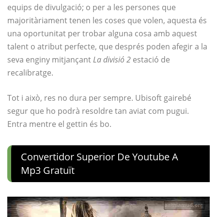
equips de divulgació; o per a les persones que
majoritàriament tenen les coses que volen, aquesta és
una oportunitat per trobar alguna cosa amb aquest
talent o atribut perfecte, que després poden afegir a la
seva enginy mitjançant
La divisió 2
estació de
recalibratge.
Tot i això, res no dura per sempre. Ubisoft gairebé
segur que ho podrà resoldre tan aviat com pugui.
Entra mentre el gettin és bo.
Convertidor Superior De Youtube A
Mp3 Gratuït