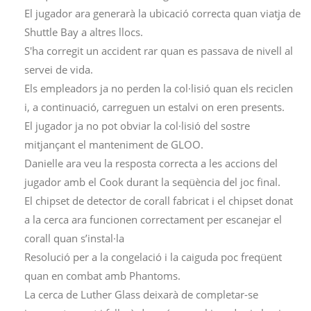
El jugador ara generarà la ubicació correcta quan viatja de
Shuttle Bay a altres llocs.
S'ha corregit un accident rar quan es passava de nivell al
servei de vida.
Els empleadors ja no perden la col·lisió quan els reciclen
i, a continuació, carreguen un estalvi on eren presents.
El jugador ja no pot obviar la col·lisió del sostre
mitjançant el manteniment de GLOO.
Danielle ara veu la resposta correcta a les accions del
jugador amb el Cook durant la seqüència del joc final.
El chipset de detector de corall fabricat i el chipset donat
a la cerca ara funcionen correctament per escanejar el
corall quan s’instal·la
Resolució per a la congelació i la caiguda poc freqüent
quan en combat amb Phantoms.
La cerca de Luther Glass deixarà de completar-se