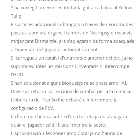
S'ha corregit un error en imitar la guitarra baixa al Yellow
Tulip.
Els articles addicionals obtinguts a través de neuromodes
passius, com ara òrgans i tumors de Necropsy o recanvis
mitjançant Dismantle, ara s’aplegaran de forma adequada
a l’inventari del jugador automàticament.
Si carregueu un estalvi d’una versió anterior del joc, ja no
suprimireu totes les missions i inventaris ni interrompé
l’HUD.
S'han solucionat alguns bloqueigs relacionats amb l'AI.
Diversos retocs i correccions de combat per a la mímica.
L’obertura del TranScribe deixarà d’interrompre la
configuració de FoV.
La llum que hi ha a sobre d’una torreta ja no s’apagarà
quan el jugador salti i llisqui mentre la sosté.
L'aproximació a les zones amb Coral ja no hauria de