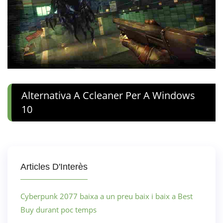
Alternativa A Ccleaner Per A Windows
10
Articles D'Interès
Cyberpunk 2077 baixa a un preu baix i baix a Best
Buy durant poc temps