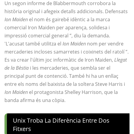
Un segon informe de Blabbermouth corrobora la
història original i afegeix detalls addicionals. Defensats
Ion Maiden
el nom és gairebé idèntic a la marca
comercial Iron Maiden per aparença, solidesa i
impressió comercial general ”, diu la demanda.
'L'acusat també utilitza el
Ion Maiden
nom per vendre
mercaderies incloses samarretes i coixinets del ratolí ”.
Es va crear l'últim joc informàtic de Iron Maiden,
Llegat
de la Bèstia
i les mercaderies, que sembla ser el
principal punt de contenció. També hi ha un enllaç
entre els noms del baixista de la soltera Steve Harris i
Ion Maiden
el protagonista Shelley Harrison, que la
banda afirma és una còpia.
Unix Troba La Diferència Entre Dos
Fitxers