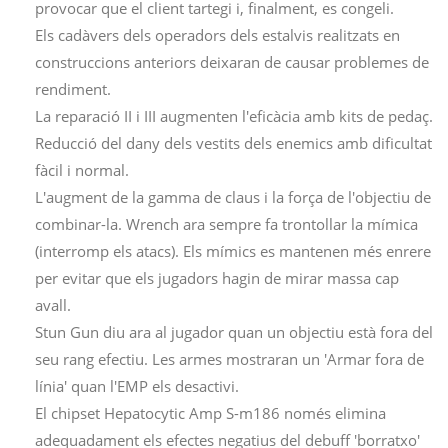
provocar que el client tartegi i, finalment, es congeli.
Els cadàvers dels operadors dels estalvis realitzats en
construccions anteriors deixaran de causar problemes de
rendiment.
La reparació II i III augmenten l'eficàcia amb kits de pedaç.
Reducció del dany dels vestits dels enemics amb dificultat
fàcil i normal.
L'augment de la gamma de claus i la força de l'objectiu de
combinar-la. Wrench ara sempre fa trontollar la mímica
(interromp els atacs). Els mímics es mantenen més enrere
per evitar que els jugadors hagin de mirar massa cap
avall.
Stun Gun diu ara al jugador quan un objectiu està fora del
seu rang efectiu. Les armes mostraran un 'Armar fora de
línia' quan l'EMP els desactivi.
El chipset Hepatocytic Amp S-m186 només elimina
adequadament els efectes negatius del debuff 'borratxo'