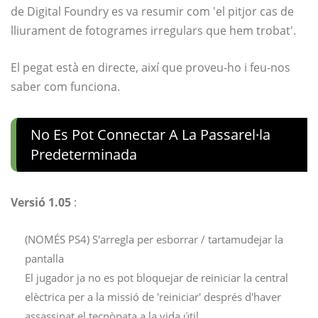
de Digital Foundry es va resumir com 'el pitjor cas de
lliurament de fotogrames irregulars que hem trobat'.
El pegat està en directe, així que proveu-ho i feu-nos
saber com funciona.
No Es Pot Connectar A La Passarel·la
Predeterminada
Versió 1.05
:
(NOMÉS PS4) S'arregla per esborrar / tartamudejar la
pantalla
El jugador ja no es pot bloquejar de reiniciar la central
elèctrica per a la missió de 'reiniciar' després d'haver
assassinat el tecnòpata a la vida útil