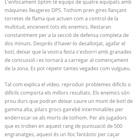
L'enfocament òptim té equips de quatre equipats amb
màquines lleugeres DPS. Tothom pren gires llançant
torretes de flama que actuen com a control de la
multitud, encenent tots els enemics. Restaran
constantment per a la secció de defensa completa de
dos minuts. Després d'haver-lo desallotjat, agafar el
botí, deixar que la vostra festa s'esborri amb granades
de concussió i es tornarà a carregar al començament
de la zona. Es pot repetir tantes vegades com vulgueu.
Tal com explica el vídeo, reproduir problemes difícils o
difícils comporta els millors resultats. Els enemics són
prou durs que podran deixar caure un munt de botí de
gamma alta, pilars grocs gairebé interminables per
enderrocar-se als morts de tothom. Per als jugadors
que es troben en aquest rang de puntuació de 500
engranatges, aquest és un lloc fantàstic per caçar