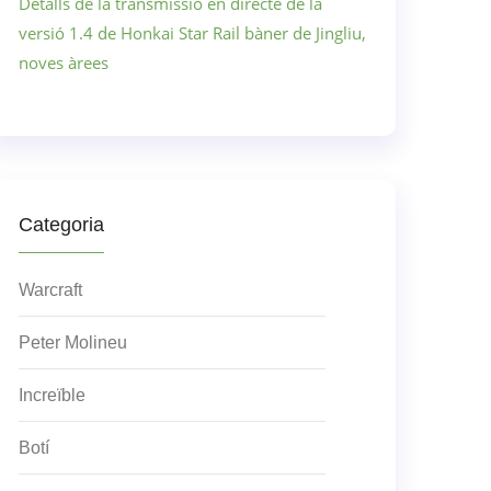
Detalls de la transmissió en directe de la
versió 1.4 de Honkai Star Rail bàner de Jingliu,
noves àrees
Categoria
Warcraft
Peter Molineu
Increïble
Botí