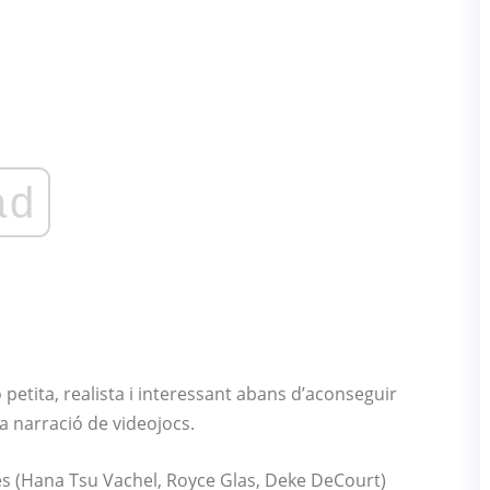
ad
ó petita, realista i interessant abans d’aconseguir
la narració de videojocs.
tes (Hana Tsu Vachel, Royce Glas, Deke DeCourt)