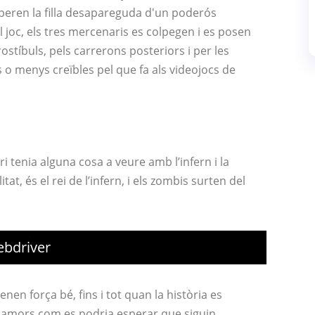
peren la filla desapareguda d'un poderós
l joc, els tres mercenaris es colpegen i es posen
rostíbuls, pels carrerons posteriors i per les
 o menys creïbles pel que fa als videojocs de
i tenia alguna cosa a veure amb l’infern i la
itat, és el rei de l’infern, i els zombis surten del
ebdriver
tenen força bé, fins i tot quan la història es
an amors com es podria esperar que siguin