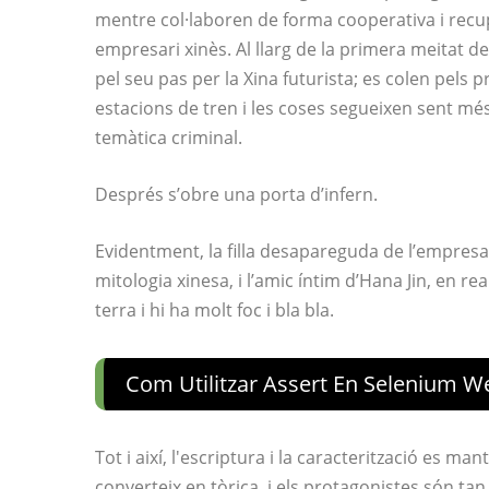
mentre col·laboren de forma cooperativa i recu
empresari xinès. Al llarg de la primera meitat de
pel seu pas per la Xina futurista; es colen pels p
estacions de tren i les coses segueixen sent més
temàtica criminal.
Després s’obre una porta d’infern.
Evidentment, la filla desapareguda de l’empresar
mitologia xinesa, i l’amic íntim d’Hana Jin, en real
terra i hi ha molt foc i bla bla.
Com Utilitzar Assert En Selenium W
Tot i així, l'escriptura i la caracterització es man
converteix en tòrica, i els protagonistes són t