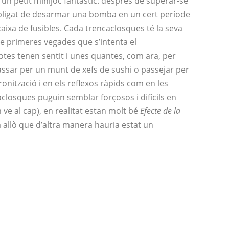
 un petit minijoc fantàstic: després de superar-se
 obligat de desarmar una bomba en un cert període
ixa de fusibles. Cada trencaclosques té la seva
e primeres vegades que s’intenta el
tes tenen sentit i unes quantes, com ara, per
assar per un munt de xefs de sushi o passejar per
cronització i en els reflexos ràpids com en les
closques puguin semblar forçosos i difícils en
ve al cap), en realitat estan molt bé
Efecte de la
a allò que d’altra manera hauria estat un