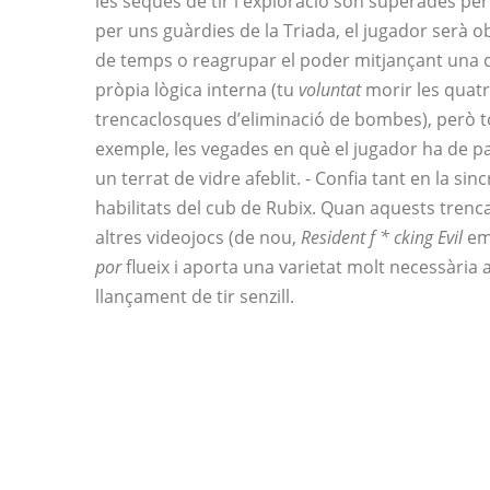
les seqües de tir i exploració són superades per
per uns guàrdies de la Triada, el jugador serà
de temps o reagrupar el poder mitjançant una ca
pròpia lògica interna (tu
voluntat
morir les quatr
trencaclosques d’eliminació de bombes), però to
exemple, les vegades en què el jugador ha de p
un terrat de vidre afeblit. - Confia tant en la sin
habilitats del cub de Rubix. Quan aquests trenca
altres videojocs (de nou,
Resident f * cking Evil
em 
por
flueix i aporta una varietat molt necessària 
llançament de tir senzill.