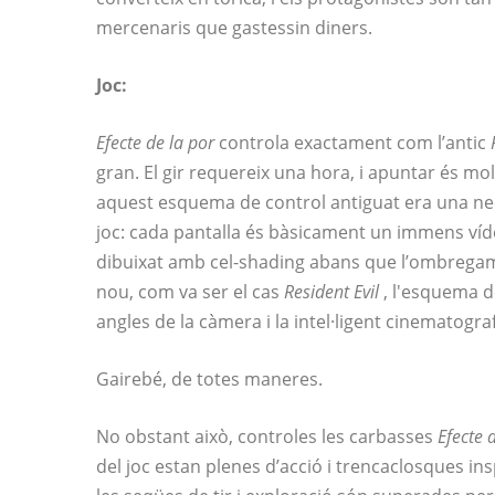
mercenaris que gastessin diners.
Joc:
Efecte de la por
controla exactament com l’antic
gran. El gir requereix una hora, i apuntar és mol
aquest esquema de control antiguat era una necess
joc: cada pantalla és bàsicament un immens ví
dibuixat amb cel-shading abans que l’ombregame
nou, com va ser el cas
Resident Evil
, l'esquema d
angles de la càmera i la intel·ligent cinematograf
Gairebé, de totes maneres.
No obstant això, controles les carbasses
Efecte 
del joc estan plenes d’acció i trencaclosques ins