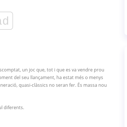
ad
comptat, un joc que, tot i que es va vendre prou
moment del seu llançament, ha estat més o menys
generació, quasi-clàssics no seran fer. És massa nou
l diferents.