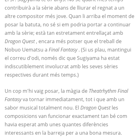
contribuirà a la sèrie abans de lliurar el regnat a un
altre compositor més jove. Quan li arriba el moment de
posar la batuta, no sé si em podria portar a continuar
amb la sèrie; està tan estretament entrellaçat amb
Dragon Quest
, encara més potser que el treball de
Nobuo Uematsu a
Final Fantasy
. (Si us plau, mantingui
el correu d'odi, només dic que Sugiyama ha estat
indiscutiblement involucrat amb les seves sèries
respectives durant més temps.)
Un cop m'hi vaig posar, la màgia de
Theatrhythm Final
Fantasy
va tornar immediatament, tot i que amb un
sabor musical totalment nou. El
Dragon Quest
les
composicions van funcionar exactament tan bé com
havia esperat amb unes quantes diferències
interessants en la barreja per a una bona mesura.