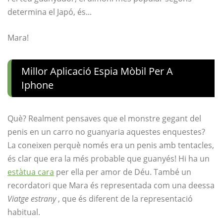
determina el Japó, és...
Mara!
Millor Aplicació Espia Mòbil Per A
Iphone
Què? Realment pensaves que el monstre gegant del
penis en un carro no guanyaria aquestes enquestes?
La coneixen perquè només era un penis amb tentacles,
és clar que era la més probable que guanyés! Hi ha un
estàtua cara
per ella per amor de Déu. També un
recordatori que Mara és representada com una deessa
Viatge estrany
, que és diferent de la representació
habitual.