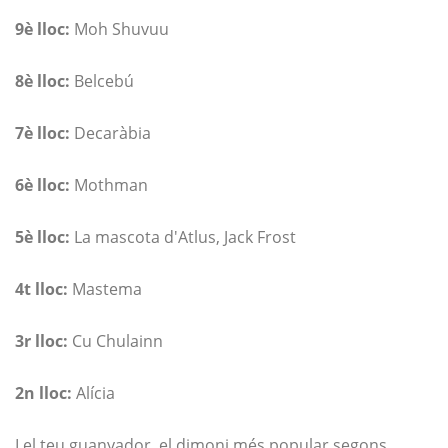
9è lloc:
Moh Shuvuu
8è lloc:
Belcebú
7è lloc:
Decaràbia
6è lloc:
Mothman
5è lloc:
La mascota d'Atlus, Jack Frost
4t lloc:
Mastema
3r lloc:
Cu Chulainn
2n lloc:
Alícia
I el teu guanyador, el dimoni més popular segons