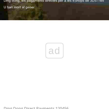
Ding dong, els pagaments directes per a les eShops de 3DS i Wii
U han mort al gener
ad
Ding Dong Direct Payments 120456