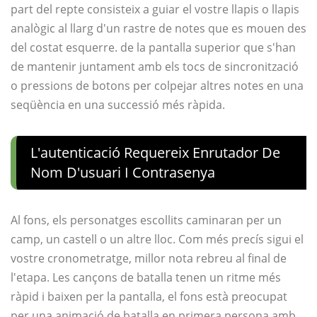
part del repte consisteix a guiar el vostre llapis o llapis
analògic al llarg d'un rastre de notes que es mouen des
del costat esquerre. de la pantalla superior que s'han
de mantenir juntament amb els tocs de sincronització
o pressions de botons per colpejar altres notes en una
seqüència en una successió més ràpida.
L'autenticació Requereix Enrutador De
Nom D'usuari I Contrasenya
Al fons, els personatges escollits caminaran per un
camp, un castell o un altre lloc. Com més precís sigui el
vostre cronometratge, millor nota rebreu al final de
l'etapa. Les cançons de batalla tenen un ritme més
ràpid i baixen per la pantalla, el fons està preocupat
per una animació de batalla en primera persona amb