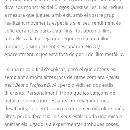
diversos monstres del
Dragon Quest
sèries, i les reduïu
a mesura que jugueu amb èxit, amb el vostre grup
realitzant moviments especials si el seu rendiment és
sòlid durant les parts clau. Fins i tot obteniu llims
metàl·lics a la barreja que requereixen un millor
moment, o simplement s'escaparan. No
DQ
Aparentment, el joc està fora de perill del llim metàl·lic.
És una mica difícil d'explicar, però el que obtens és
semblant a molts altres jocs de ritme com ara
Agents
d'elit Beat
o
Projecte DIVA
, però dividit en dos estils
diferents. Personalment, trobo que les cançons de
batalla són més interessants i normalment més
desafiants, sobretot quan es toquen en dificultats més
altes, però diferenciar els seus estils ajuda una mica a
animar els jugadors a experimentar ambdues coses.