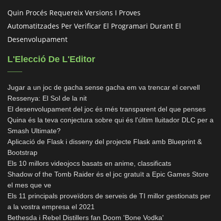
Quin Procés Requereix Versions I Proves
Automatitzades Per Verificar El Programari Durant El
Desenvolupament
L'Elecció De L'Editor
Jugar a un joc de gacha sense gacha em va trencar el cervell
Ressenya: El Sol de la nit
El desenvolupament del joc és més transparent del que penses
Quina és la teva conjectura sobre qui és l'últim lluitador DLC per a
Smash Ultimate?
Aplicació de Flask i disseny del projecte Flask amb Blueprint &
Bootstrap
Els 10 millors videojocs basats en anime, classificats
Shadow of the Tomb Raider és el joc gratuït a Epic Games Store
el mes que ve
Els 11 principals proveïdors de serveis de TI millor gestionats per
a la vostra empresa el 2021
Bethesda i Rebel Distillers fan Doom 'Bone Vodka'