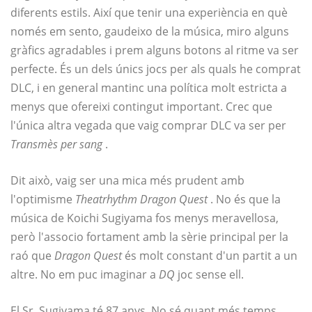
diferents estils. Així que tenir una experiència en què
només em sento, gaudeixo de la música, miro alguns
gràfics agradables i prem alguns botons al ritme va ser
perfecte. És un dels únics jocs per als quals he comprat
DLC, i en general mantinc una política molt estricta a
menys que ofereixi contingut important. Crec que
l'única altra vegada que vaig comprar DLC va ser per
Transmès per sang
.
Dit això, vaig ser una mica més prudent amb
l'optimisme
Theatrhythm Dragon Quest
. No és que la
música de Koichi Sugiyama fos menys meravellosa,
però l'associo fortament amb la sèrie principal per la
raó que
Dragon Quest
és molt constant d'un partit a un
altre. No em puc imaginar a
DQ
joc sense ell.
El Sr. Sugiyama té 87 anys. No sé quant més temps