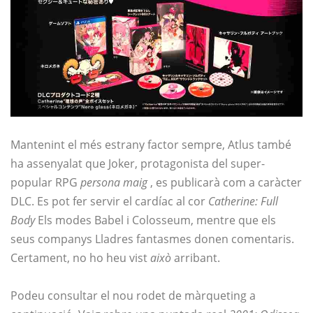
Mantenint el més estrany factor sempre, Atlus també
ha assenyalat que Joker, protagonista del super-
popular RPG
persona maig
, es publicarà com a caràcter
DLC. Es pot fer servir el cardíac al cor
Catherine: Full
Body
Els modes Babel i Colosseum, mentre que els
seus companys Lladres fantasmes donen comentaris.
Certament, no ho heu vist
això
arribant.
Podeu consultar el nou rodet de màrqueting a