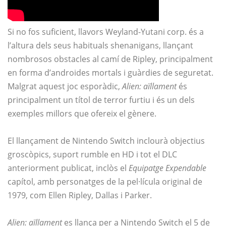
Si no fos suficient, llavors Weyland-Yutani corp. és a
l’altura dels seus habituals shenanigans, llançant
nombrosos obstacles al camí de Ripley, principalment
en forma d’androides mortals i guàrdies de seguretat.
Malgrat aquest joc esporàdic,
Alien: aïllament
és
principalment un títol de terror furtiu i és un dels
exemples millors que ofereix el gènere.
El llançament de Nintendo Switch inclourà objectius
groscòpics, suport rumble en HD i tot el DLC
anteriorment publicat, inclòs el
Equipatge Expendable
capítol, amb personatges de la pel·lícula original de
1979, com Ellen Ripley, Dallas i Parker.
Alien: aïllament
es llança per a Nintendo Switch el 5 de