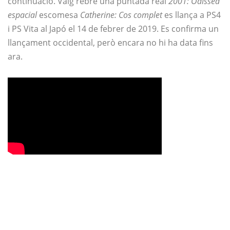
continuació. Vaig rebre una puntada real
2001: Odissea
espacial
escomesa
Catherine: Cos complet
es llança a PS4
i PS Vita al Japó el 14 de febrer de 2019. Es confirma un
llançament occidental, però encara no hi ha data fins
ara.