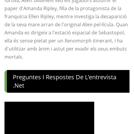
furtiva,
Alien: aïllament
veu els jugadors assumir el
paper d'Amanda Ripley, filla de la protagonista de la
franquícia Ellen Ripley, mentre investiga la desaparició
de la seva mare arran de l'original
Alien
pel·lícula. Quan
Amanda es dirigeix ​​a l'estació espacial de Sebastopol,
ella és sense pietat per un Xenomorph itinerant, i ha
d'utilitzar amb ànim i astut per evadir els seus embuts
mortals.
Preguntes I Respostes De L’entrevista
.net