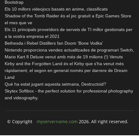
Bootstrap
Els 10 millors videojocs basats en anime, classificats
Shadow of the Tomb Raider és el joc gratuït a Epic Games Store
el mes que ve
Els 11 principals proveïdors de serveis de TI millor gestionats per
a la vostra empresa el 2021
Bethesda i Rebel Distillers fan Doom 'Bone Vodka'
Nintendo proporciona vendes actualitzades de programari Switch,
Mario Kart 8 Deluxe venut amb més de 19 milions (!) Venuts
Kirby and the Forgotten Land és el Kirby que s'ha venut més
ràpidament, el segon en general només per darrere de Dream
Land
Què ha estat jugant aquesta setmana, Destructoid?
Skytex Softbox - the perfect solution for professional photography
and videography.
© Copyright
myservername.com
2026. All right reserved.