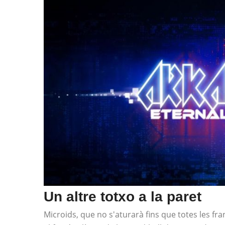
Un altre totxo a la paret
Microids, que no s'aturarà fins que totes les fr