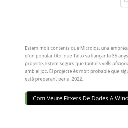
Estem molt contents que Microids, una empresa
d'un popular títol que Taito va llançar fa 35 anys
projecte. Estem segurs que tant els vells aficio
amb el joc. El projecte és molt probable que si
està preparant per al 2022.
Com Veure Fitxers De Dades A Win