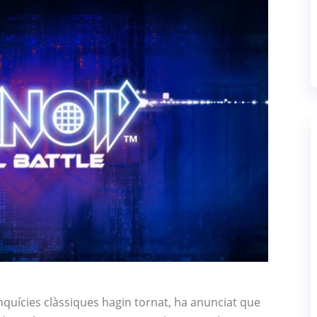
anquícies clàssiques hagin tornat, ha anunciat que