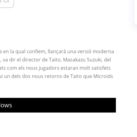
 en la qual confiem, llançarà una versió moderna
, va dir el director de Taito, Masakazu Suzuki, del
nats com els nous jugadors estaran molt satisfets
gui un dels dos nous retorns de Taito que Microids
dows