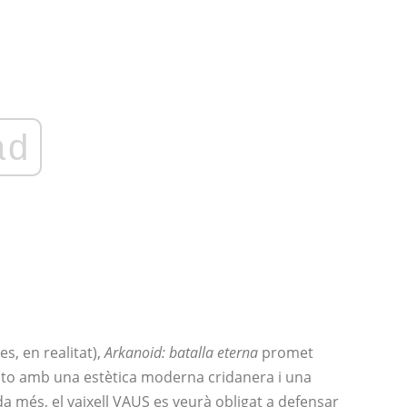
ad
es, en realitat),
Arkanoid: batalla eterna
promet
 Taito amb una estètica moderna cridanera i una
 més, el vaixell VAUS es veurà obligat a defensar