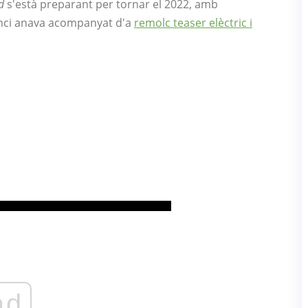
d
s'està preparant per tornar el 2022, amb
nci anava acompanyat d'a
remolc teaser elèctric i
ad