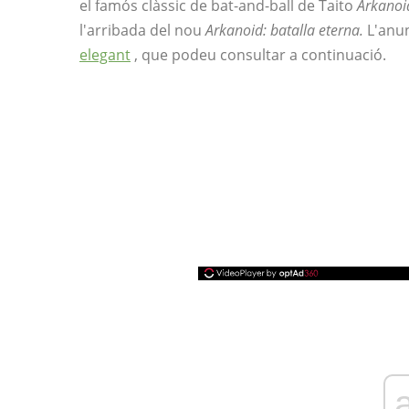
el famós clàssic de bat-and-ball de Taito
Arkanoi
l'arribada del nou
Arkanoid: batalla eterna.
L'anu
elegant
, que podeu consultar a continuació.