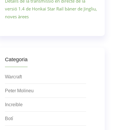
Detalls de la transmissió en directe de la
versió 1.4 de Honkai Star Rail bàner de Jingliu,
noves àrees
Categoria
Warcraft
Peter Molineu
Increïble
Botí