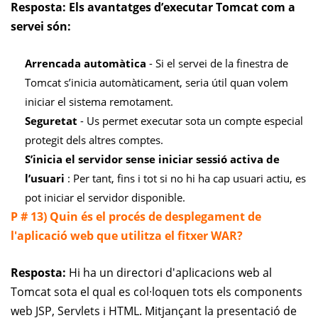
Resposta: Els avantatges d’executar Tomcat com a
servei són:
Arrencada automàtica
- Si el servei de la finestra de
Tomcat s’inicia automàticament, seria útil quan volem
iniciar el sistema remotament.
Seguretat
- Us permet executar sota un compte especial
protegit dels altres comptes.
S’inicia el servidor sense iniciar sessió activa de
l’usuari
: Per tant, fins i tot si no hi ha cap usuari actiu, es
pot iniciar el servidor disponible.
P # 13) Quin és el procés de desplegament de
l'aplicació web que utilitza el fitxer WAR?
Resposta:
Hi ha un directori d'aplicacions web al
Tomcat sota el qual es col·loquen tots els components
web JSP, Servlets i HTML. Mitjançant la presentació de