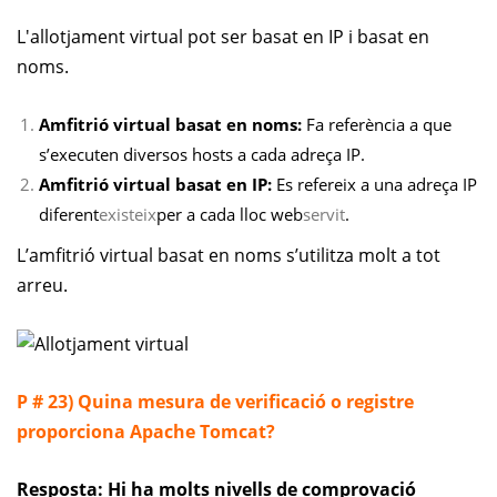
L'allotjament virtual pot ser basat en IP i basat en
noms.
Amfitrió virtual basat en noms:
Fa referència a que
s’executen diversos hosts a cada adreça IP.
Amfitrió virtual basat en IP:
Es refereix a una adreça IP
diferent
existeix
per a cada lloc web
servit
.
L’amfitrió virtual basat en noms s’utilitza molt a tot
arreu.
P # 23) Quina mesura de verificació o registre
proporciona Apache Tomcat?
Resposta: Hi ha molts nivells de comprovació