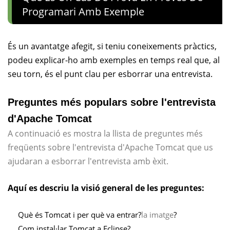
Programari Amb Exemple
És un avantatge afegit, si teniu coneixements pràctics,
podeu explicar-ho amb exemples en temps real que, al
seu torn, és el punt clau per esborrar una entrevista.
Preguntes més populars sobre l'entrevista
d'Apache Tomcat
A continuació es mostra la llista de preguntes més
freqüents sobre l'entrevista d'Apache Tomcat que us
ajudaran a esborrar l'entrevista amb èxit.
Aquí es descriu la visió general de les preguntes:
Què és Tomcat i per què va entrar?
la imatge
?
Com instal·lar Tomcat a Eclipse?