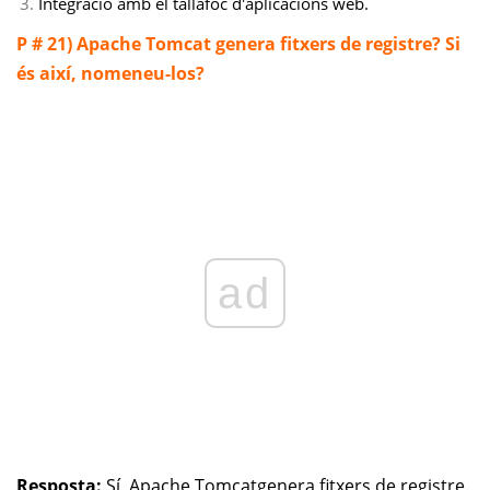
Integració amb el tallafoc d'aplicacions web.
P # 21) Apache Tomcat genera fitxers de registre? Si
és així, nomeneu-los?
ad
Resposta:
Sí, Apache Tomcat
genera fitxers de registre.