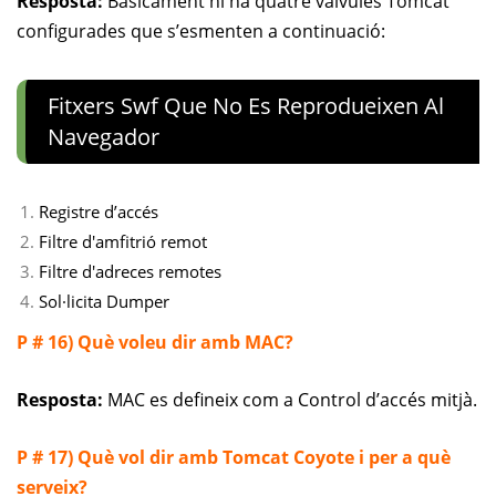
Resposta:
Bàsicament hi ha quatre vàlvules Tomcat
configurades que s’esmenten a continuació:
Fitxers Swf Que No Es Reprodueixen Al
Navegador
Registre d’accés
Filtre d'amfitrió remot
Filtre d'adreces remotes
Sol·licita Dumper
P # 16) Què voleu dir amb MAC?
Resposta:
MAC es defineix com a Control d’accés mitjà.
P # 17) Què vol dir amb Tomcat Coyote i per a què
serveix?