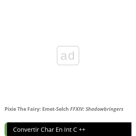
ad
Pixie The Fairy: Emet-Selch
FFXIV: Shadowbringers
Convertir Char En Int C ++