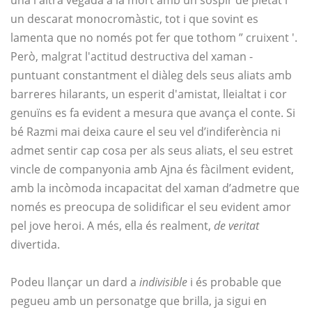
una i altra vegada a la mort amb un sospir de pietat i
un descarat monocromàstic, tot i que sovint es
lamenta que no només pot fer que tothom ” cruixent '.
Però, malgrat l'actitud destructiva del xaman -
puntuant constantment el diàleg dels seus aliats amb
barreres hilarants, un esperit d'amistat, lleialtat i cor
genuïns es fa evident a mesura que avança el conte. Si
bé Razmi mai deixa caure el seu vel d’indiferència ni
admet sentir cap cosa per als seus aliats, el seu estret
vincle de companyonia amb Ajna és fàcilment evident,
amb la incòmoda incapacitat del xaman d’admetre que
només es preocupa de solidificar el seu evident amor
pel jove heroi. A més, ella és realment,
de veritat
divertida.
Podeu llançar un dard a
indivisible
i és probable que
pegueu amb un personatge que brilla, ja sigui en