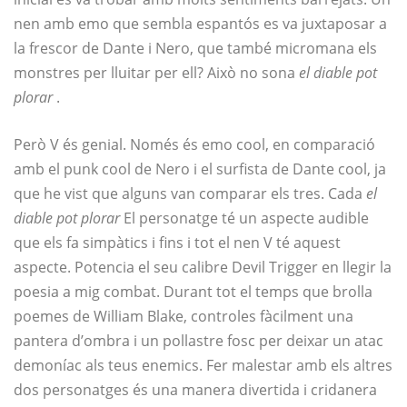
nen amb emo que sembla espantós es va juxtaposar a
la frescor de Dante i Nero, que també micromana els
monstres per lluitar per ell? Això no sona
el diable pot
plorar
.
Però V és genial. Només és emo cool, en comparació
amb el punk cool de Nero i el surfista de Dante cool, ja
que he vist que alguns van comparar els tres. Cada
el
diable pot plorar
El personatge té un aspecte audible
que els fa simpàtics i fins i tot el nen V té aquest
aspecte. Potencia el seu calibre Devil Trigger en llegir la
poesia a mig combat. Durant tot el temps que brolla
poemes de William Blake, controles fàcilment una
pantera d’ombra i un pollastre fosc per deixar un atac
demoníac als teus enemics. Fer malestar amb els altres
dos personatges és una manera divertida i cridanera