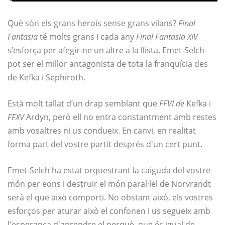
Què són els grans herois sense grans vilans?
Final
Fantasia
té molts grans i cada any
Final Fantasia XIV
s’esforça per afegir-ne un altre a la llista. Emet-Selch
pot ser el millor antagonista de tota la franquícia des
de Kefka i Sephiroth.
Està molt tallat d’un drap semblant que
FFVI de
Kefka i
FFXV
Ardyn, però ell no entra constantment amb restes
amb vosaltres ni us condueix. En canvi, en realitat
forma part del vostre partit després d'un cert punt.
Emet-Selch ha estat orquestrant la caiguda del vostre
món per eons i destruir el món paral·lel de Norvrandt
serà el que això comporti. No obstant això, els vostres
esforços per aturar això el confonen i us segueix amb
l'esperança d'aprendre el perquè, que és igual de