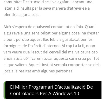
comunitat Destructoid se li va agafar, llançant una
letania d’insults per la seva manera d’atrevir-se a
ofendre alguna cosa.
Això s'espera de qualsevol comunitat en línia. Quan
algú revela una sensibilitat per alguna cosa, ha d’estar
a punt perquè aquest lloc feble sigui atacat per les
formigues de l’exèrcit d’Internet. Al cap i a la fi, quan
vam veure que l’escut del cervell del mal va caure cap
endins
Shinobi
, varem tocar aquesta carn crua per tot
el que valíem. Aquest instint sembla comportar-se dels
jocs a la realitat amb algunes persones.
El Millor Programari D’actualització De
Controladors Per A Windows 10