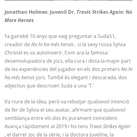
Jonathan Holmes: Juvenil Dr.
Travis Strikes Again: No
More Heroes
Fa gairebé 10 anys que vaig preguntar a Suda51,
creador de
No hi ha més herois
, si la sexy rossa Sylvia
Christel es va autoinserir. Com ara la famosa
desenvolupadora de jocs, ella cura i dicta la major part
de les experiències del jugador en els dos primers
No hi
ha més herois
jocs. També és elegant i descarada, dos
adjectius que descriuen Suda a una 'T.'
Va riure de la idea, però va rebutjar qualsevol intenció
de fer de Sylvia el seu avatar, afirmant que qualsevol
semblança entre els dos és purament coincident.
Avança ràpidament al 2019 i ho tens
Travis Strikes Again
, el darrer joc de la sèrie, i la doctora Juveline, la