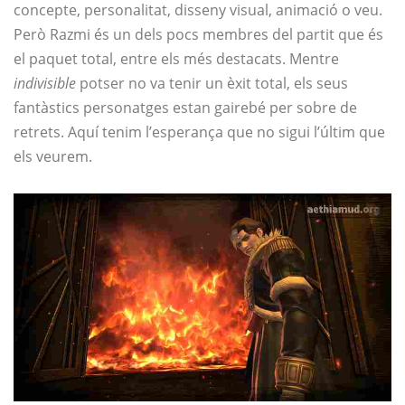
concepte, personalitat, disseny visual, animació o veu.
Però Razmi és un dels pocs membres del partit que és
el paquet total, entre els més destacats. Mentre
indivisible
potser no va tenir un èxit total, els seus
fantàstics personatges estan gairebé per sobre de
retrets. Aquí tenim l’esperança que no sigui l’últim que
els veurem.