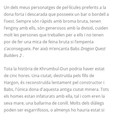
Un dels meus personatges de pel·lícules preferits a la
dona forta i descarada que posseeix un bar o bordell a
l’oest. Sempre són ràpids amb broma bruta, tenen
l’enginy amb ells, són generosos amb la divisió, cuiden
molt les persones que treballen per a ells i no tenen
por de fer una mica de feina bruta si l’empenta
s’aconsegueix. Per això m’encanta Babs
Dragon Quest
Builders 2
.
Tota la història de Khrumbul-Dun podria haver estat
de cinc hores. Una ciutat, destruïda pels fills de
Hargon, és reconstruïda lentament pel constructor i
Babs, l'única dona d'aquesta antiga ciutat minera. Tots
els homes estan infaturats amb ella, tal i com eren la
seva mare, una ballarina de conill. Molts dels diàlegs
poden ser esgarrifosos, o almenys ho hauria estat si