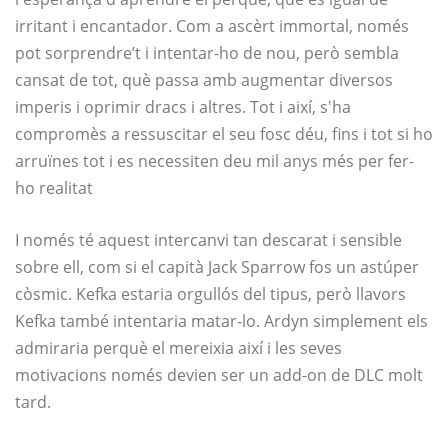
irritant i encantador. Com a ascèrt immortal, només
pot sorprendre’t i intentar-ho de nou, però sembla
cansat de tot, què passa amb augmentar diversos
imperis i oprimir dracs i altres. Tot i així, s'ha
compromès a ressuscitar el seu fosc déu, fins i tot si ho
arruïnes tot i es necessiten deu mil anys més per fer-
ho realitat
I només té aquest intercanvi tan descarat i sensible
sobre ell, com si el capità Jack Sparrow fos un astúper
còsmic. Kefka estaria orgullós del tipus, però llavors
Kefka també intentaria matar-lo. Ardyn simplement els
admiraria perquè el mereixia així i les seves
motivacions només devien ser un add-on de DLC molt
tard.