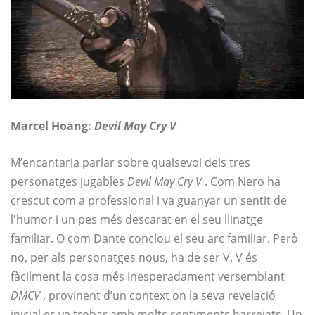
Marcel Hoang:
Devil May Cry V
M’encantaria parlar sobre qualsevol dels tres
personatges jugables
Devil May Cry V
. Com Nero ha
crescut com a professional i va guanyar un sentit de
l'humor i un pes més descarat en el seu llinatge
familiar. O com Dante conclou el seu arc familiar. Però
no, per als personatges nous, ha de ser V. V és
fàcilment la cosa més inesperadament versemblant
DMCV
, provinent d’un context on la seva revelació
inicial es va trobar amb molts sentiments barrejats. Un