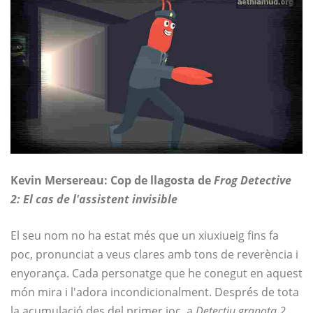
Kevin Mersereau: Cop de llagosta de
Frog Detective
2: El cas de l'assistent invisible
El seu nom no ha estat més que un xiuxiueig fins fa
poc, pronunciat a veus clares amb tons de reverència i
enyorança. Cada personatge que he conegut en aquest
món mira i l'adora incondicionalment. Després de tota
la acumulació des del primer joc, a
Detectiu granota 2