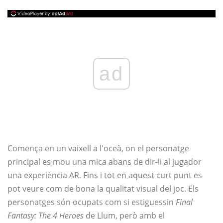
ad
Comença en un vaixell a l'oceà, on el personatge
principal es mou una mica abans de dir-li al jugador
una experiència AR. Fins i tot en aquest curt punt es
pot veure com de bona la qualitat visual del joc. Els
personatges són ocupats com si estiguessin
Final
Fantasy: The 4 Heroes
de Llum, però amb el