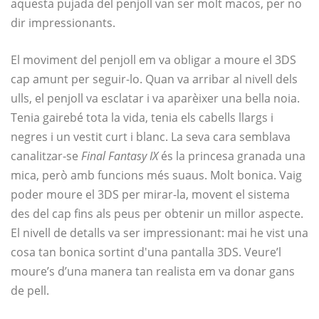
aquesta pujada del penjoll van ser molt macos, per no
dir impressionants.
El moviment del penjoll em va obligar a moure el 3DS
cap amunt per seguir-lo. Quan va arribar al nivell dels
ulls, el penjoll va esclatar i va aparèixer una bella noia.
Tenia gairebé tota la vida, tenia els cabells llargs i
negres i un vestit curt i blanc. La seva cara semblava
canalitzar-se
Final Fantasy IX
és la princesa granada una
mica, però amb funcions més suaus. Molt bonica. Vaig
poder moure el 3DS per mirar-la, movent el sistema
des del cap fins als peus per obtenir un millor aspecte.
El nivell de detalls va ser impressionant: mai he vist una
cosa tan bonica sortint d'una pantalla 3DS. Veure’l
moure’s d’una manera tan realista em va donar gans
de pell.