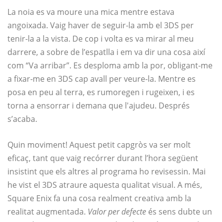
La noia es va moure una mica mentre estava
angoixada. Vaig haver de seguir-la amb el 3DS per
tenir-la a la vista. De cop i volta es va mirar al meu
darrere, a sobre de l’espatlla i em va dir una cosa així
com “Va arribar”. Es desploma amb la por, obligant-me
a fixar-me en 3DS cap avall per veure-la. Mentre es
posa en peu al terra, es rumoregen i rugeixen, i es
torna a ensorrar i demana que l'ajudeu. Després
s’acaba.
Quin moviment! Aquest petit capgròs va ser molt
eficaç, tant que vaig recórrer durant l’hora següent
insistint que els altres al programa ho revisessin. Mai
he vist el 3DS atraure aquesta qualitat visual. A més,
Square Enix fa una cosa realment creativa amb la
realitat augmentada.
Valor per defecte
és sens dubte un