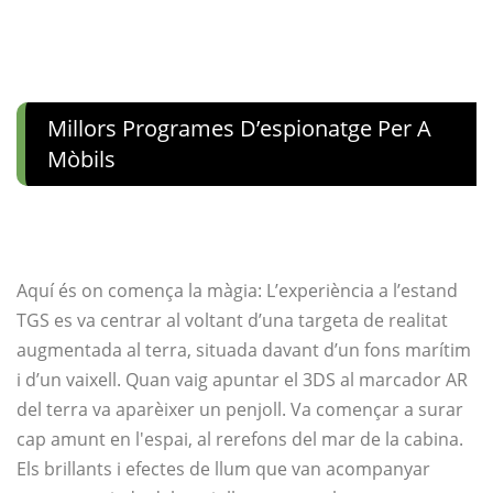
Millors Programes D’espionatge Per A
Mòbils
Aquí és on comença la màgia: L’experiència a l’estand
TGS es va centrar al voltant d’una targeta de realitat
augmentada al terra, situada davant d’un fons marítim
i d’un vaixell. Quan vaig apuntar el 3DS al marcador AR
del terra va aparèixer un penjoll. Va començar a surar
cap amunt en l'espai, al rerefons del mar de la cabina.
Els brillants i efectes de llum que van acompanyar