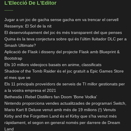
L'Elecció De L'Editor
Jugar a un joc de gacha sense gacha em va trencar el cervell
Ressenya: El Sol de la nit
El desenvolupament del joc és més transparent del que penses
Quina és la teva conjectura sobre qui és l'últim lluitador DLC per a
Smash Ultimate?
Aplicació de Flask i disseny del projecte Flask amb Blueprint &
Bootstrap
Els 10 millors videojocs basats en anime, classificats
Shadow of the Tomb Raider és el joc gratuït a Epic Games Store
el mes que ve
Els 11 principals proveïdors de serveis de TI millor gestionats per
a la vostra empresa el 2021
Bethesda i Rebel Distillers fan Doom 'Bone Vodka'
Nintendo proporciona vendes actualitzades de programari Switch,
Mario Kart 8 Deluxe venut amb més de 19 milions (!) Venuts
Kirby and the Forgotten Land és el Kirby que s'ha venut més
ràpidament, el segon en general només per darrere de Dream
Land