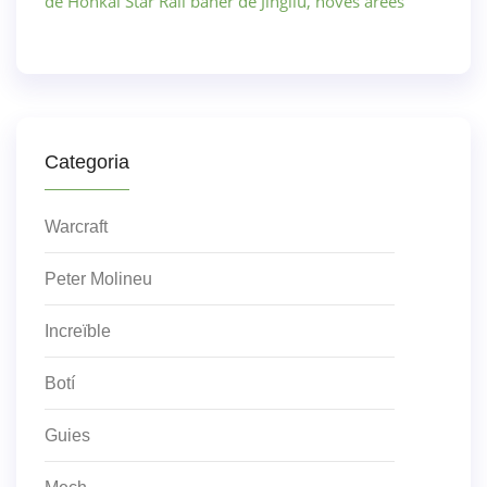
de Honkai Star Rail bàner de Jingliu, noves àrees
Categoria
Warcraft
Peter Molineu
Increïble
Botí
Guies